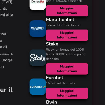
fino a 15000€ cashback
e (PVR),
nti,
Maggiori
Informazioni
rmi alle
Marathonbet
Fino a 3000€ di Bonus
Maggiori
cisa
Informazioni
 e
Stake
a di
Ricevi un bonus del 100%
passare
fino a 1000€ sul tuo primo
deposito.
e legge,
e i
Maggiori
Informazioni
Eurobet
1532€ sul deposito
r il
Maggiori
Informazioni
Bwin