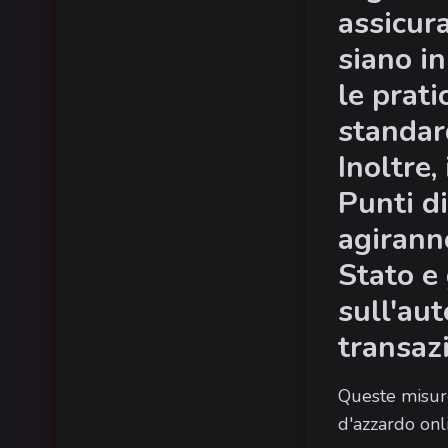
assicura
siano in
le prati
standard
Inoltre,
Punti di
agiranno
Stato e 
sull'aut
transazi
Queste misure
d'azzardo onl