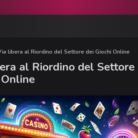
Via libera al Riordino del Settore dei Giochi Online
bera al Riordino del Settore
 Online