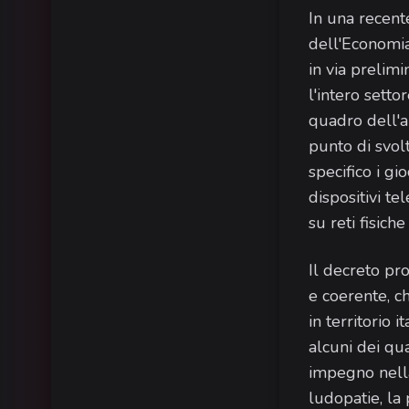
In una recente
dell'Economia
in via prelim
l'intero setto
quadro dell'a
punto di svolt
specifico i gi
dispositivi te
su reti fisich
Il decreto pr
e coerente, c
in territorio i
alcuni dei qua
impegno nella
ludopatie, la