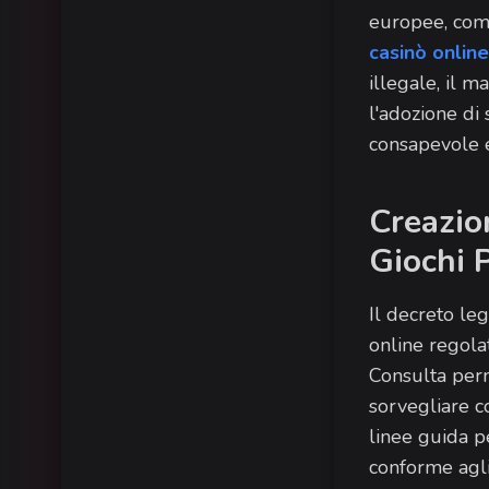
europee, come
casinò online
illegale, il m
l'adozione di 
consapevole e
Creazio
Giochi 
Il decreto leg
online regola
Consulta perm
sorvegliare c
linee guida pe
conforme agli 