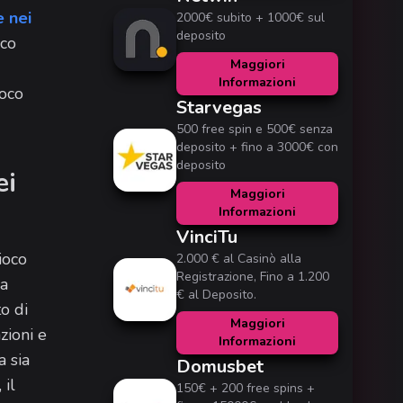
e nei
2000€ subito + 1000€ sul
deposito
oco
Maggiori
Informazioni
ioco
Starvegas
500 free spin e 500€ senza
deposito + fino a 3000€ con
deposito
ei
Maggiori
Informazioni
VinciTu
ioco
2.000 € al Casinò alla
Registrazione, Fino a 1.200
na
€ al Deposito.
o di
Maggiori
zioni e
Informazioni
a sia
Domusbet
 il
150€ + 200 free spins +