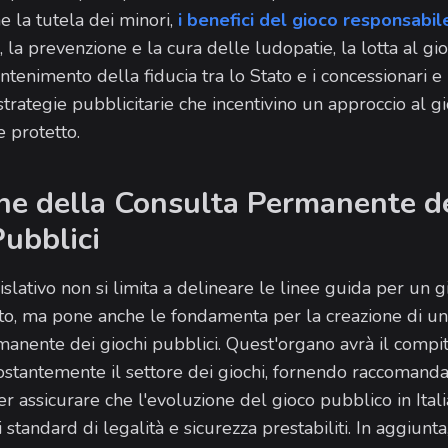
 la tutela dei minori,
i benefici del gioco responsabil
, la prevenzione e la cura delle ludopatie, la lotta al gi
antenimento della fiducia tra lo Stato e i concessionari e
strategie pubblicitarie che incentivino un approccio al g
 protetto.
ne della Consulta Permanente d
Pubblici
islativo non si limita a delineare le linee guida per un g
to, ma pone anche le fondamenta per la creazione di u
anente dei giochi pubblici. Quest'organo avrà il compit
ostantemente il settore dei giochi, fornendo raccomanda
r assicurare che l'evoluzione del gioco pubblico in Itali
standard di legalità e sicurezza prestabiliti. In aggiunta,