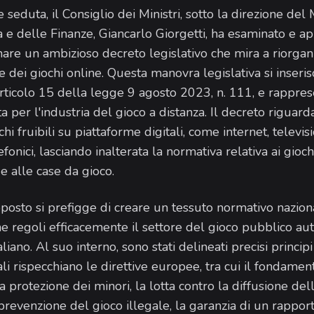
 seduta, il Consiglio dei Ministri, sotto la direzione del 
 e delle Finanze, Giancarlo Giorgetti, ha esaminato e a
inare un ambizioso decreto legislativo che mira a riorgan
re dei giochi online. Questa manovra legislativa si inseri
rticolo 15 della legge 9 agosto 2023, n. 111, e rappre
a per l'industria del gioco a distanza. Il decreto riguar
ochi fruibili su piattaforme digitali, come internet, televis
lefonici, lasciando inalterata la normativa relativa ai gioc
e e alle case da gioco.
oposto si prefigge di creare un tessuto normativo nazion
he regoli efficacemente il settore del gioco pubblico aut
taliano. Al suo interno, sono stati delineati precisi princip
li rispecchiano le direttive europee, tra cui il fondamen
 protezione dei minori, la lotta contro la diffusione del
 prevenzione del gioco illegale, la garanzia di un rappor