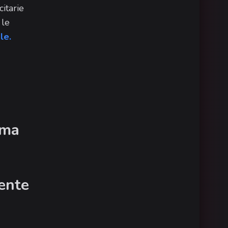
citarie
 le
le.
rma
ente