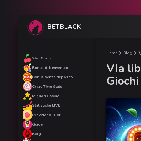
BETBLACK
Home
Blog
Slot Gratis
Via li
Bonus di benvenuto
Giochi
Bonus senza deposito
Crazy Time Stats
Migliori Casinò
Statistiche LIVE
Provider di slot
Guide
Blog