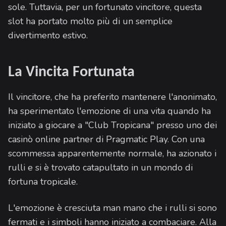
sole. Tuttavia, per un fortunato vincitore, questa
slot ha portato molto più di un semplice
divertimento estivo.
La Vincita Fortunata
Il vincitore, che ha preferito mantenere l'anonimato,
ha sperimentato l'emozione di una vita quando ha
iniziato a giocare a "Club Tropicana" presso uno dei
casinò online partner di Pragmatic Play. Con una
scommessa apparentemente normale, ha azionato i
rulli e si è trovato catapultato in un mondo di
fortuna tropicale.
L'emozione è cresciuta man mano che i rulli si sono
fermati e i simboli hanno iniziato a combaciare. Alla