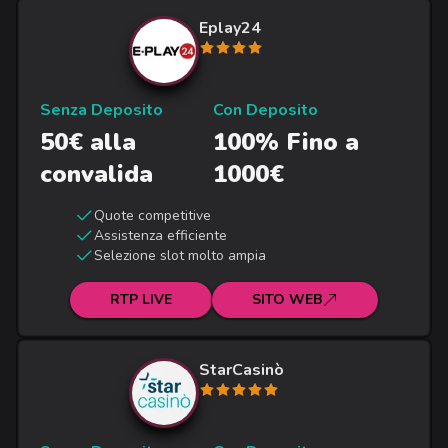
Eplay24
Senza Deposito
Con Deposito
50€ alla
100% Fino a
convalida
1000€
Quote competitive
Assistenza efficiente
Selezione slot molto ampia
RTP LIVE
SITO WEB
StarCasinò