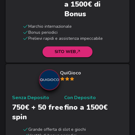
a 1500€ di
Bonus
Marchio internazionale
Bonus periodici
Prelievi rapidi e assistenza impeccabile
SITO WEB
QuiGioco
Senza Deposito
Con Deposito
750€ + 50 free
fino a 1500€
spin
Grande offerta di slot e giochi