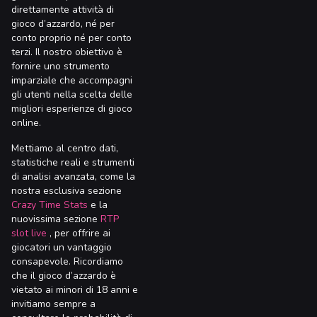
direttamente attività di
gioco d’azzardo, né per
conto proprio né per conto
terzi. Il nostro obiettivo è
fornire uno strumento
imparziale che accompagni
gli utenti nella scelta delle
migliori esperienze di gioco
online.
Mettiamo al centro dati,
statistiche reali e strumenti
di analisi avanzata, come la
nostra esclusiva sezione
Crazy Time Stats
e la
nuovissima sezione
RTP
slot live
, per offrire ai
giocatori un vantaggio
consapevole. Ricordiamo
che il gioco d’azzardo è
vietato ai minori di 18 anni e
invitiamo sempre a