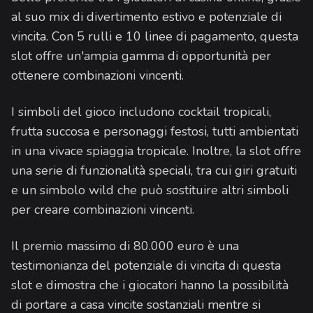
al suo mix di divertimento estivo e potenziale di
vincita. Con 5 rulli e 10 linee di pagamento, questa
slot offre un'ampia gamma di opportunità per
ottenere combinazioni vincenti.
I simboli del gioco includono cocktail tropicali,
frutta succosa e personaggi festosi, tutti ambientati
in una vivace spiaggia tropicale. Inoltre, la slot offre
una serie di funzionalità speciali, tra cui giri gratuiti
e un simbolo wild che può sostituire altri simboli
per creare combinazioni vincenti.
Il premio massimo di 80.000 euro è una
testimonianza del potenziale di vincita di questa
slot e dimostra che i giocatori hanno la possibilità
di portare a casa vincite sostanziali mentre si