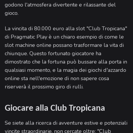
godono l'atmosfera divertente e rilassante del
gioco.
La vincita di 80.000 euro alla slot "Club Tropicana"
di Pragmatic Play è un chiaro esempio di come le
slot machine online possano trasformare la vita di
chiunque. Questo fortunato giocatore ha
dimostrato che la fortuna può bussare alla porta in
qualsiasi momento, e la magia dei giochi d'azzardo
online sta nell'emozione di non sapere cosa
riserverà il prossimo giro di rulli.
Giocare alla Club Tropicana
Se siete alla ricerca di avventure estive e potenziali
vincite straordinarie, non cercate oltre: "Club