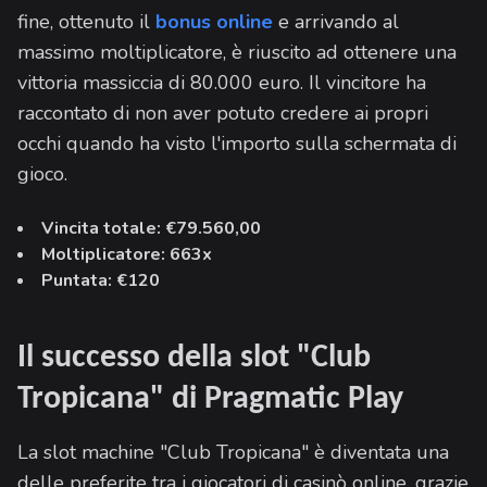
fine, ottenuto il
bonus online
e arrivando al
massimo moltiplicatore, è riuscito ad ottenere una
vittoria massiccia di 80.000 euro. Il vincitore ha
raccontato di non aver potuto credere ai propri
occhi quando ha visto l'importo sulla schermata di
gioco.
Vincita totale: €79.560,00
Moltiplicatore: 663x
Puntata: €120
Il successo della slot "Club
Tropicana" di Pragmatic Play
La slot machine "Club Tropicana" è diventata una
delle preferite tra i giocatori di casinò online, grazie