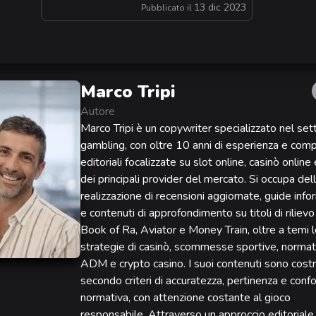
storia di Filippo Champagne
13 dic 2023
Pubblicato il
Marco Tripi
Autore
Marco Tripi è un copywriter specializzato nel set
gambling, con oltre 10 anni di esperienza e co
editoriali focalizzate su slot online, casinò online 
dei principali provider del mercato. Si occupa del
realizzazione di recensioni aggiornate, guide info
e contenuti di approfondimento su titoli di riliev
Book of Ra, Aviator e Money Train, oltre a temi l
strategie di casinò, scommesse sportive, normat
ADM e crypto casino. I suoi contenuti sono costru
secondo criteri di accuratezza, pertinenza e conf
normativa, con attenzione costante al gioco
responsabile. Attraverso un approccio editoriale 