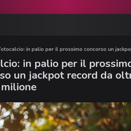
Totocalcio: in palio per il prossimo concorso un jackp
da oltre mezzo milione
lcio: in palio per il prossim
so un jackpot record da olt
milione