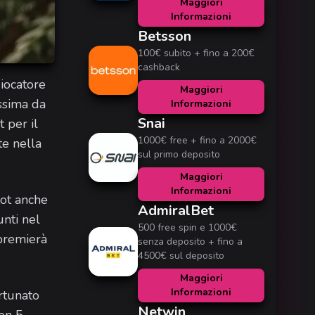
Maggiori
Informazioni
Betsson
100€ subito + fino a 200€
cashback
iocatore
Maggiori
sima da
Informazioni
Snai
 per il
1000€ free + fino a 2000€
te nella
sul primo deposito
Maggiori
Informazioni
kpot anche
AdmiralBet
unti nel
500 free spin e 1000€
premierà
senza deposito + fino a
4500€ sul deposito
Maggiori
Informazioni
ortunato
Netwin