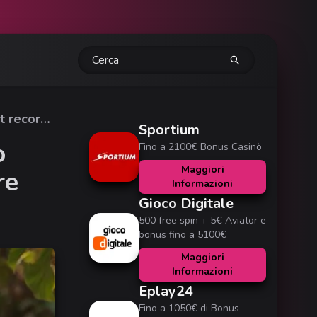
Cerca
ot record
Sportium
o
Fino a 2100€ Bonus Casinò
Maggiori
re
Informazioni
Gioco Digitale
500 free spin + 5€ Aviator e
bonus
fino a 5100€
Maggiori
Informazioni
Eplay24
Fino a 1050€ di Bonus