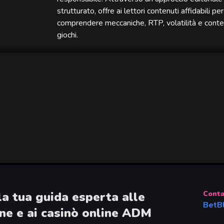
strutturato, offre ai lettori contenuti affidabili per
comprendere meccaniche, RTP, volatilità e conte
giochi.
la tua guida esperta alle
Conta
BetB
ne e ai casinò online ADM