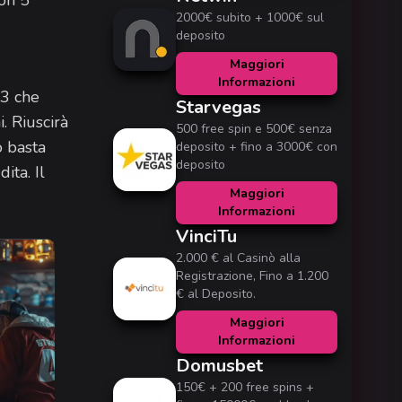
con 5
2000€ subito + 1000€ sul
deposito
Maggiori
Informazioni
13 che
Starvegas
. Riuscirà
500 free spin e 500€ senza
o basta
deposito + fino a 3000€ con
deposito
ita. Il
Maggiori
Informazioni
VinciTu
2.000 € al Casinò alla
Registrazione, Fino a 1.200
€ al Deposito.
Maggiori
Informazioni
Domusbet
150€ + 200 free spins +