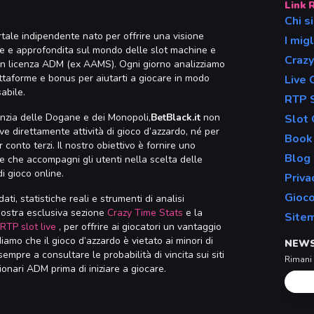
Link 
Chi s
tale indipendente nato per offrire una visione
I mig
le e approfondita sul mondo delle slot machine e
Crazy
on licenza ADM (ex AAMS). Ogni giorno analizziamo
attaforme e bonus per aiutarti a giocare in modo
Live 
abile.
RTP S
genzia delle Dogane e dei Monopoli,
BetBlack.it
non
Slot 
e direttamente attività di gioco d’azzardo, né per
Book 
 conto terzi. Il nostro obiettivo è fornire uno
Blog
e che accompagni gli utenti nella scelta delle
di gioco online.
Priva
Gioc
ti, statistiche reali e strumenti di analisi
ostra esclusiva sezione
Crazy Time Stats
e la
Site
RTP slot live
, per offrire ai giocatori un vantaggio
amo che il gioco d’azzardo è vietato ai minori di
NEWS
sempre a consultare le probabilità di vincita sui siti
Rimani 
sionari ADM prima di iniziare a giocare.