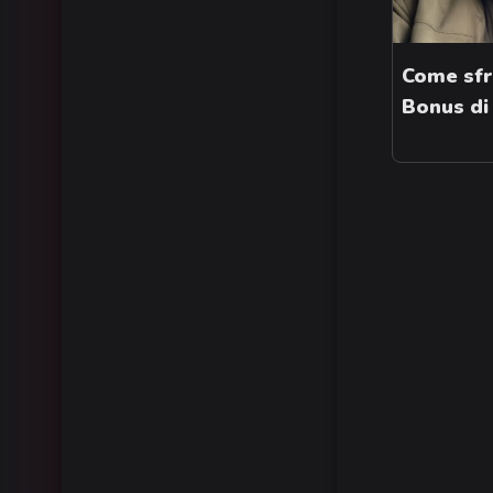
Come sfr
Bonus di
scommes