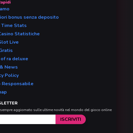
Rapidi
iamo
liori bonus senza deposito
 Time Stats
Casino Statistiche
lot Live
Gratis
of ra deluxe
 & News
cy Policy
o Responsabile
map
LETTER
sempre aggiornato sulle ultime novità nel mondo del gioco online