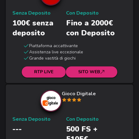
smartphone, senza limiti di sorta.
Senza Deposito
Con Deposito
100€ senza
Fino a 2000€
deposito
con Deposito
Piattaforma accattivante
Assistenza live eccezionale
Grande vastità di giochi
RTP LIVE
SITO WEB
Gioco Digitale
Senza Deposito
Con Deposito
---
500 FS +