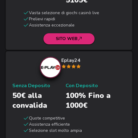
5105€
Vasta selezione di giochi casinò live
Prelievi rapidi
Assistenza eccezionale
SITO WEB
Eplay24
Senza Deposito
Con Deposito
50€ alla
100% Fino a
convalida
1000€
Quote competitive
Assistenza efficiente
Selezione slot molto ampia