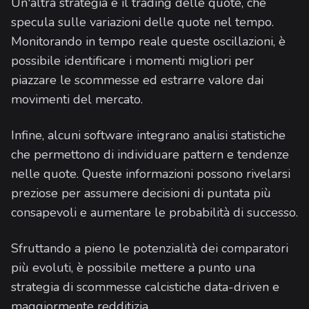
Un'altra strategia è il trading delle quote, che
specula sulle variazioni delle quote nel tempo.
Monitorando in tempo reale queste oscillazioni, è
possibile identificare i momenti migliori per
piazzare le scommesse ed estrarre valore dai
movimenti del mercato.
Infine, alcuni software integrano analisi statistiche
che permettono di individuare pattern e tendenze
nelle quote. Queste informazioni possono rivelarsi
preziose per assumere decisioni di puntata più
consapevoli e aumentare le probabilità di successo.
Sfruttando a pieno le potenzialità dei comparatori
più evoluti, è possibile mettere a punto una
strategia di scommesse calcistiche data-driven e
maggiormente redditizia.