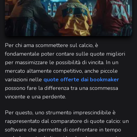
Per chi ama scommettere sul calcio, è
fondamentale poter contare sulle quote migliori
per massimizzare le possibilità di vincita. In un
mercato altamente competitivo, anche piccole
variazioni nelle
quote offerte dai bookmaker
possono fare la differenza tra una scommessa
vincente e una perdente.
Per questo, uno strumento imprescindibile è
rappresentato dal comparatore di quote calcio: un
software che permette di confrontare in tempo