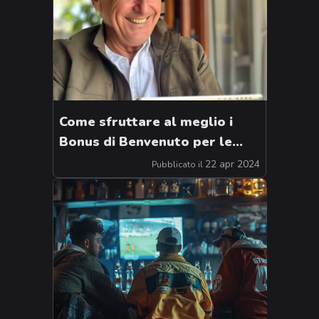
Come sfruttare al meglio i
Bonus di Benvenuto per le
scommesse calcio
22 apr 2024
Pubblicato il