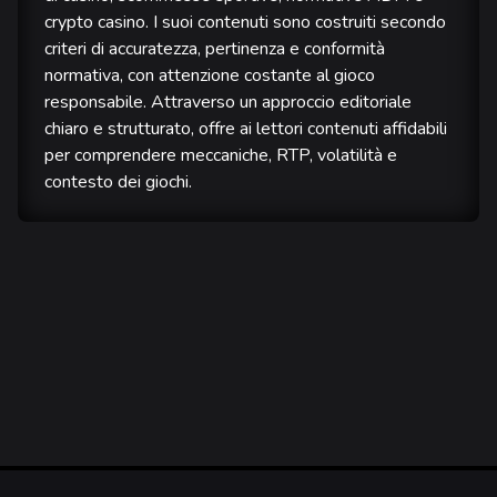
crypto casino. I suoi contenuti sono costruiti secondo
criteri di accuratezza, pertinenza e conformità
normativa, con attenzione costante al gioco
responsabile. Attraverso un approccio editoriale
chiaro e strutturato, offre ai lettori contenuti affidabili
per comprendere meccaniche, RTP, volatilità e
contesto dei giochi.