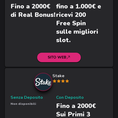
Fino a 2000€
fino a 1.000€ e
di Real Bonus!
ricevi 200
Free Spin
sulle migliori
slot.
SITO WEB
Stake
Senza Deposito
Con Deposito
Non disponibili
Fino a 2000€
Sui Primi 3