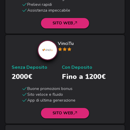
Prelievi rapidi
Assistenza impeccabile
SITO WEB
VinciTu
Senza Deposito
Con Deposito
2000€
Fino a 1200€
Buone promozioni bonus
Sito veloce e fluido
App di ultima generazione
SITO WEB