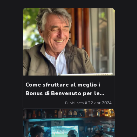
Come sfruttare al meglio i
Bonus di Benvenuto per le
scommesse calcio
22 apr 2024
Pubblicato il