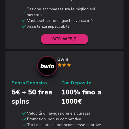
Sezione scommesse tra le migliori sul
mercato
Vasta selezione di giochi live casinò
Assistenza impeccabile
SITO WEB
Bwin
Senza Deposito
Con Deposito
5€ + 50 free
100% fino a
spins
1000€
Velocità di navigazione e sicurezza
Promozioni bonus competitive
Tra i migliori siti per scommesse sportive