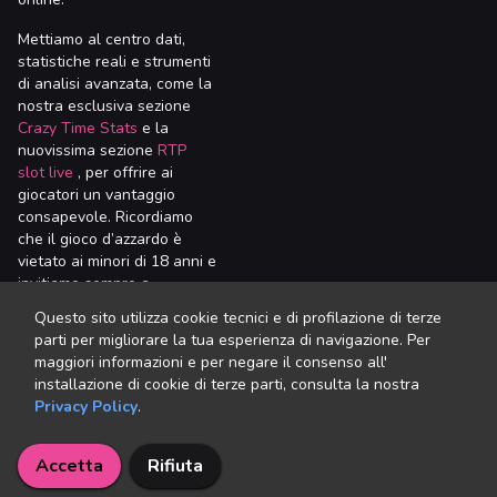
Mettiamo al centro dati,
statistiche reali e strumenti
di analisi avanzata, come la
nostra esclusiva sezione
Crazy Time Stats
e la
nuovissima sezione
RTP
slot live
, per offrire ai
giocatori un vantaggio
consapevole. Ricordiamo
che il gioco d’azzardo è
vietato ai minori di 18 anni e
invitiamo sempre a
consultare le probabilità di
Questo sito utilizza cookie tecnici e di profilazione di terze
vincita sui siti ufficiali dei
parti per migliorare la tua esperienza di navigazione. Per
concessionari ADM prima di
maggiori informazioni e per negare il consenso all'
iniziare a giocare.
installazione di cookie di terze parti, consulta la nostra
Privacy Policy
.
Accetta
Rifiuta