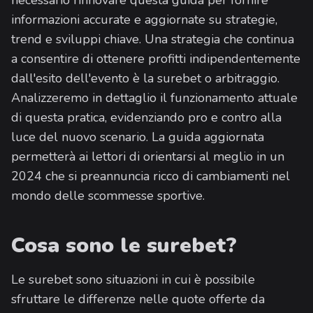
necessario rinnovare questa guida per fornire
informazioni accurate e aggiornate su strategie,
trend e sviluppi chiave. Una strategia che continua
a consentire di ottenere profitti indipendentemente
dall'esito dell'evento è la surebet o arbitraggio.
Analizzeremo in dettaglio il funzionamento attuale
di questa pratica, evidenziando pro e contro alla
luce del nuovo scenario. La guida aggiornata
permetterà ai lettori di orientarsi al meglio in un
2024 che si preannuncia ricco di cambiamenti nel
mondo delle scommesse sportive.
Cosa sono le surebet?
Le surebet sono situazioni in cui è possibile
sfruttare le differenze nelle quote offerte da