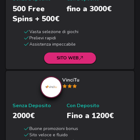
500 Free
fino a 3000€
Spins + 500€
Vasta selezione di giochi
Prelievi rapidi
Assistenza impeccabile
SITO WEB
VinciTu
Senza Deposito
Con Deposito
2000€
Fino a 1200€
Buone promozioni bonus
Sito veloce e fluido