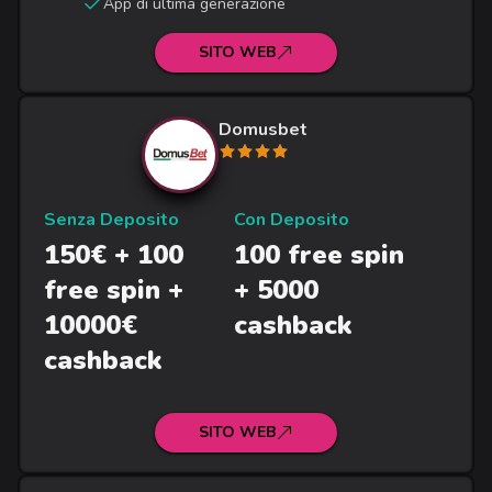
App di ultima generazione
SITO WEB
Domusbet
Senza Deposito
Con Deposito
150€ + 100
100 free spin
free spin +
+ 5000
10000€
cashback
cashback
SITO WEB