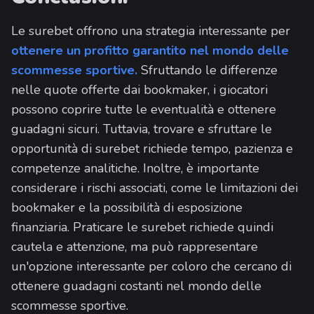
Le surebet offrono una strategia interessante per
ottenere un profitto garantito nel mondo delle
scommesse sportive.
Sfruttando le differenze
nelle quote offerte dai bookmaker, i giocatori
possono coprire tutte le eventualità e ottenere
guadagni sicuri. Tuttavia, trovare e sfruttare le
opportunità di surebet richiede tempo, pazienza e
competenze analitiche. Inoltre, è importante
considerare i rischi associati, come le limitazioni dei
bookmaker e la possibilità di esposizione
finanziaria. Praticare le surebet richiede quindi
cautela e attenzione, ma può rappresentare
un'opzione interessante per coloro che cercano di
ottenere guadagni costanti nel mondo delle
scommesse sportive.