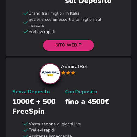
sul Deposito
Brand tra i migliori in Italia
Sezione scommesse tra le migliori sul
mercato
Prelievi rapidi
SITO WEB
AdmiralBet
Senza Deposito
Con Deposito
1000€ + 500
fino a 4500€
FreeSpin
Vasta sezione di giochi live
Prelievi rapidi
Assitenza impeccabile