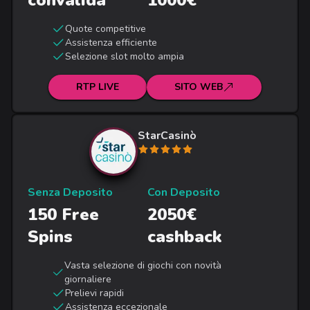
convalida
1000€
Quote competitive
Assistenza efficiente
Selezione slot molto ampia
RTP LIVE
SITO WEB
StarCasinò
Senza Deposito
Con Deposito
150 Free
2050€
Spins
cashback
Vasta selezione di giochi con novità
giornaliere
Prelievi rapidi
Assistenza eccezionale