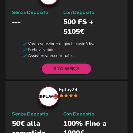
Senza Deposito
Con Deposito
---
500 FS +
5105€
Vasta selezione di giochi casinò live
Prelievi rapidi
Assistenza eccezionale
SITO WEB
Eplay24
Senza Deposito
Con Deposito
50€ alla
100% Fino a