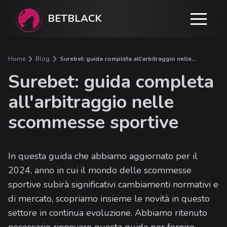
BETBLACK
Home
Blog
Surebet: guida completa all'arbitraggio nelle
scommesse sportive
Surebet: guida completa
all'arbitraggio nelle
scommesse sportive
In questa guida che abbiamo aggiornato per il
2024, anno in cui il mondo delle scommesse
sportive subirà significativi cambiamenti normativi e
di mercato, scopriamo insieme le novità in questo
settore in continua evoluzione. Abbiamo ritenuto