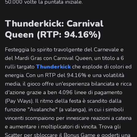
50.000 volte la puntata iniziale.
Thunderkick: Carnival
Queen (RTP: 94.16%)
Festeggia lo spirito travolgente del Carnevale e
del Mardi Gras con Carnival Queen, un titolo a 6
rulli targato
Thunderkick
che esplode di colori ed
energia. Con un RTP del 94.16% e una volatilità
media, il gioco offre un'esperienza bilanciata e ricca
d'azione grazie a ben 4.096 linee di pagamento
(Pay Ways). Il ritmo della festa è scandito dalla
funzione "Avalanche" (a valanga), in cui i simboli
vincenti scompaiono per innescare reazioni a catena
e aumentare i moltiplicatori di vincita. Trova gli
Scatter per sbloccare il Bonus Game e goderti una