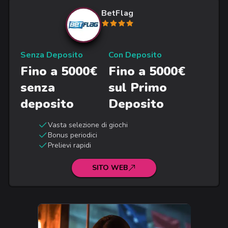
BetFlag
Senza Deposito
Con Deposito
Fino a 5000€
Fino a 5000€
senza
sul Primo
deposito
Deposito
Vasta selezione di giochi
Bonus periodici
Prelievi rapidi
SITO WEB