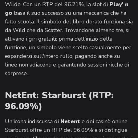
Wilde. Con un RTP del 96.21%, la slot di
Play' n
go
basa il suo successo su una meccanica che ha
fatto scuola. Il simbolo del libro dorato funziona sia
da Wild che da Scatter. Trovandone almeno tre, si
attivano i giri gratuiti: prima dell'inizio della
funzione, un simbolo viene scelto casualmente per
espandersi sull'intero rullo, pagando anche su
linee non adiacenti e garantendo sessioni ricche di
sorprese.
NetEnt: Starburst (RTP:
96.09%)
Un'icona indiscussa di
Netent
e dei casinò online.
Starburst offre un RTP del 96.09% e si distingue