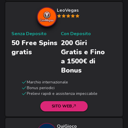
LeoVegas
Senza Deposito
Con Deposito
50 Free Spins
200 Giri
gratis
Gratis e Fino
a 1500€ di
Bonus
Marchio internazionale
Bonus periodici
Prelievi rapidi e assistenza impeccabile
SITO WEB
QuiGioco