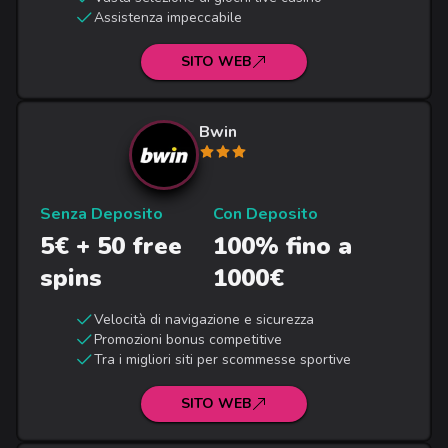
Assistenza impeccabile
SITO WEB
Bwin
Senza Deposito
Con Deposito
5€ + 50 free
100% fino a
spins
1000€
Velocità di navigazione e sicurezza
Promozioni bonus competitive
Tra i migliori siti per scommesse sportive
SITO WEB