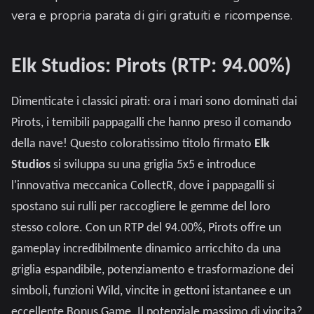
vera e propria parata di giri gratuiti e ricompense.
Elk Studios: Pirots (RTP: 94.00%)
Dimenticate i classici pirati: ora i mari sono dominati dai
Pirots, i temibili pappagalli che hanno preso il comando
della nave! Questo coloratissimo titolo firmato
Elk
Studios
si sviluppa su una griglia 5x5 e introduce
l'innovativa meccanica CollectR, dove i pappagalli si
spostano sui rulli per raccogliere le gemme del loro
stesso colore. Con un RTP del 94.00%, Pirots offre un
gameplay incredibilmente dinamico arricchito da una
griglia espandibile, potenziamento e trasformazione dei
simboli, funzioni Wild, vincite in gettoni istantanee e un
eccellente Bonus Game. Il potenziale massimo di vincita?