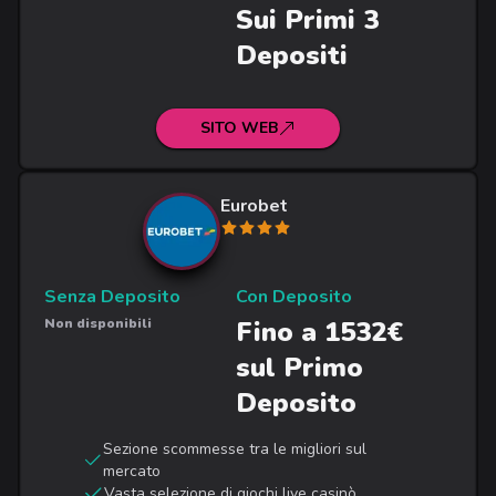
Sui Primi 3
Depositi
SITO WEB
Eurobet
Senza Deposito
Con Deposito
Non disponibili
Fino a 1532€
sul Primo
Deposito
Sezione scommesse tra le migliori sul
mercato
Vasta selezione di giochi live casinò