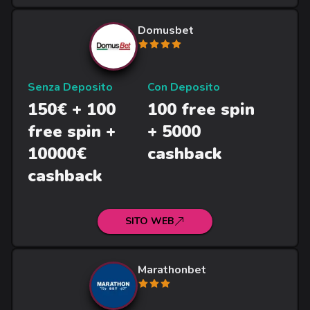
Domusbet
Senza Deposito
Con Deposito
150€ + 100
100 free spin
free spin +
+ 5000
10000€
cashback
cashback
SITO WEB
Marathonbet