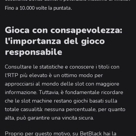
Fino a 10.000 volte la puntata.
Gioca con consapevolezza:
l'importanza del gioco
responsabile
Consultare le statistiche e conoscere i titoli con
l'RTP più elevato è un ottimo modo per
approcciarsi al mondo delle slot con maggiore
informazione. Tuttavia, è fondamentale ricordare
che le slot machine restano giochi basati sulla
totale casualità: nessuna percentuale, per quanto
alta, può garantire una vincita sicura.
Proprio per questo motivo, su BetBlack hai la