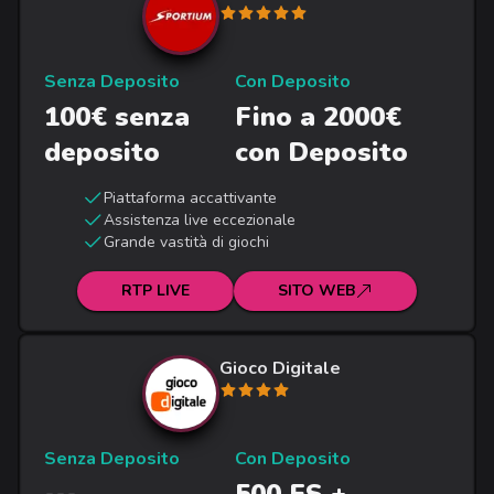
direttamente in modalità demo, utilizzando un saldo
rispetto ad altri titoli. Tuttavia, questo non significa
virtuale. Questo ti permette di esplorare a fondo il
che la slot pagherà al tuo prossimo click. I dati
gameplay, familiarizzare con la volatilità del titolo e
vanno usati per informarsi, ricordando sempre che la
Senza Deposito
Con Deposito
capire esattamente come si innescano i giri gratuiti o
fortuna resta l'unico fattore determinante.
100€ senza
Fino a 2000€
le varie funzioni speciali dei provider. È la strategia
deposito
con Deposito
più intelligente per studiare un gioco nuovo in totale
Piattaforma accattivante
sicurezza prima di decidere se investire il tuo budget
Assistenza live eccezionale
reale.
Grande vastità di giochi
RTP LIVE
SITO WEB
Gioco Digitale
Senza Deposito
Con Deposito
---
500 FS +