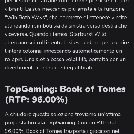
per il suo stile arcade con gemme preziose e colori
vibranti. La sua meccanica più amata è la funzione
"Win Both Ways", che permette di ottenere vincite
allineando i simboli sia da sinistra verso destra che
viceversa. Quando i famosi Starburst Wild
atterrano sui rulli centrali, si espandono per coprire
l'intera colonna, innescando automaticamente un
re-spin. Una slot a bassa volatilità, perfetta per un
divertimento continuo ed equilibrato.
TopGaming: Book of Tomes
(RTP: 96.00%)
A chiudere questa selezione troviamo un'ottima
proposta firmata
TopGaming
. Con un RTP del
96.00%, Book of Tomes trasporta i giocatori nel