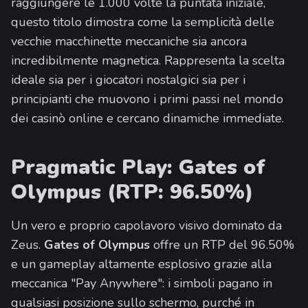
raggiungere le 1.000 volte la puntata iniziale,
questo titolo dimostra come la semplicità delle
vecchie macchinette meccaniche sia ancora
incredibilmente magnetica. Rappresenta la scelta
ideale sia per i giocatori nostalgici sia per i
principianti che muovono i primi passi nel mondo
dei casinò online e cercano dinamiche immediate.
Pragmatic Play: Gates of
Olympus (RTP: 96.50%)
Un vero e proprio capolavoro visivo dominato da
Zeus.
Gates of Olympus
offre un RTP del 96.50%
e un gameplay altamente esplosivo grazie alla
meccanica "Pay Anywhere": i simboli pagano in
qualsiasi posizione sullo schermo, purché in