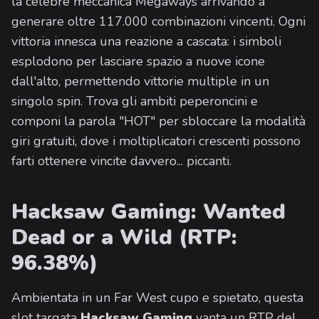
la celebre meccanica Megaways arrivando a
generare oltre 117.000 combinazioni vincenti. Ogni
vittoria innesca una reazione a cascata: i simboli
esplodono per lasciare spazio a nuove icone
dall'alto, permettendo vittorie multiple in un
singolo spin. Trova gli ambiti peperoncini e
componi la parola "HOT" per sbloccare la modalità
giri gratuiti, dove i moltiplicatori crescenti possono
farti ottenere vincite davvero... piccanti.
Hacksaw Gaming: Wanted
Dead or a Wild (RTP:
96.38%)
Ambientata in un Far West cupo e spietato, questa
slot targata
Hacksaw Gaming
vanta un RTP del