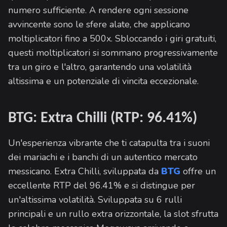
numero sufficiente. A rendere ogni sessione
avvincente sono le sfere alate, che applicano
moltiplicatori fino a 500x. Sbloccando i giri gratuiti,
questi moltiplicatori si sommano progressivamente
tra un giro e l'altro, garantendo una volatilità
altissima e un potenziale di vincita eccezionale.
BTG: Extra Chilli (RTP: 96.41%)
Un'esperienza vibrante che ti catapulta tra i suoni
dei mariachi e i banchi di un autentico mercato
messicano. Extra Chilli, sviluppata da
BTG
offre un
eccellente RTP del 96.41% e si distingue per
un'altissima volatilità. Sviluppata su 6 rulli
principali e un rullo extra orizzontale, la slot sfrutta