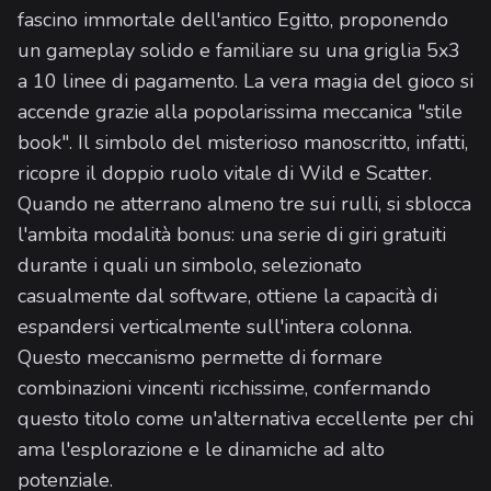
fascino immortale dell'antico Egitto, proponendo
un gameplay solido e familiare su una griglia 5x3
a 10 linee di pagamento. La vera magia del gioco si
accende grazie alla popolarissima meccanica "stile
book". Il simbolo del misterioso manoscritto, infatti,
ricopre il doppio ruolo vitale di Wild e Scatter.
Quando ne atterrano almeno tre sui rulli, si sblocca
l'ambita modalità bonus: una serie di giri gratuiti
durante i quali un simbolo, selezionato
casualmente dal software, ottiene la capacità di
espandersi verticalmente sull'intera colonna.
Questo meccanismo permette di formare
combinazioni vincenti ricchissime, confermando
questo titolo come un'alternativa eccellente per chi
ama l'esplorazione e le dinamiche ad alto
potenziale.