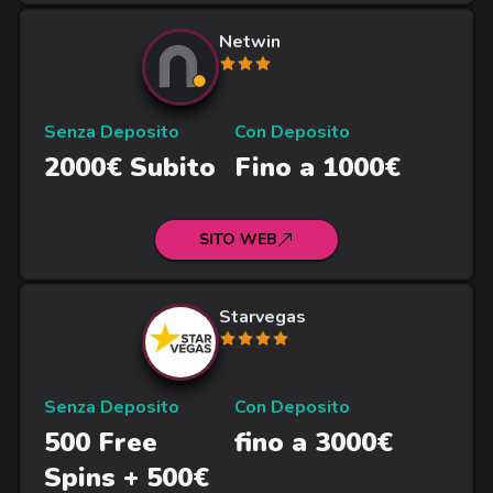
Netwin
Senza Deposito
Con Deposito
2000€ Subito
Fino a 1000€
SITO WEB
Starvegas
Senza Deposito
Con Deposito
500 Free
fino a 3000€
Spins + 500€