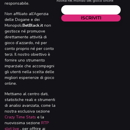
novità nel mondo del gioco online
responsabile.
Non affiliato all’Agenzia
delle Dogane e dei
Monopoli,
BetBlack.it
non
gestisce né promuove
direttamente attività di
gioco d’azzardo, né per
conto proprio né per conto
terzi. Il nostro obiettivo è
fornire uno strumento
imparziale che accompagni
gli utenti nella scelta delle
migliori esperienze di gioco
online.
Mettiamo al centro dati,
statistiche reali e strumenti
di analisi avanzata, come la
nostra esclusiva sezione
Crazy Time Stats
e la
nuovissima sezione
RTP
slot live
, per offrire ai