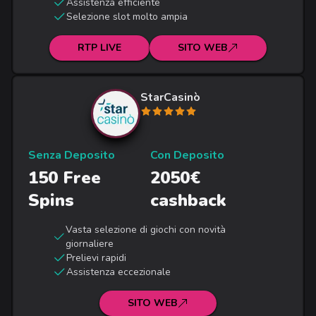
Assistenza efficiente
Selezione slot molto ampia
RTP LIVE
SITO WEB
StarCasinò
Senza Deposito
Con Deposito
150 Free
2050€
Spins
cashback
Vasta selezione di giochi con novità
giornaliere
Prelievi rapidi
Assistenza eccezionale
SITO WEB