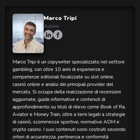
Marco Tripi
Autore
Marco Tripi è un copywriter specializzato nel settore
gambling, con oltre 10 anni di esperienza e
competenze editoriali focalizzate su slot online,
casinò online e analisi dei principali provider del
mercato. Si occupa della realizzazione di recensioni
aggiornate, guide informative e contenuti di
approfondimento su titoli di rilievo come Book of Ra,
Aviator e Money Train, oltre a temi legati a strategie
di casinò, scommesse sportive, normative ADM e
crypto casino. I suoi contenuti sono costruiti secondo
criteri di accuratezza, pertinenza e conformità