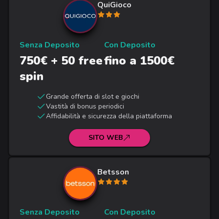
QuiGioco
Senza Deposito
Con Deposito
750€ + 50 free
fino a 1500€
spin
Grande offerta di slot e giochi
Vastità di bonus periodici
Affidabilità e sicurezza della piattaforma
SITO WEB
Betsson
Senza Deposito
Con Deposito