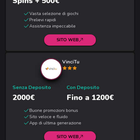
Spins + 500€
Vasta selezione di giochi
Prelievi rapidi
Assistenza impeccabile
SITO WEB
VinciTu
Senza Deposito
Con Deposito
2000€
Fino a 1200€
Buone promozioni bonus
Sito veloce e fluido
App di ultima generazione
SITO WEB