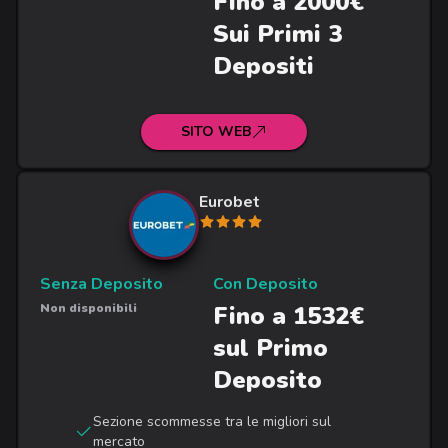
Fino a 2000€
Sui Primi 3
Depositi
SITO WEB
Eurobet
Senza Deposito
Con Deposito
Non disponibili
Fino a 1532€
sul Primo
Deposito
Sezione scommesse tra le migliori sul
mercato