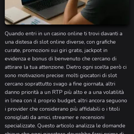
Quando entri in un casino online ti trovi davanti a
una distesa di slot online diverse, con grafiche
curate, promozioni sui giri gratis, jackpot in
evidenza e bonus di benvenuto che cercano di
attirare la tua attenzione. Dietro ogni scelta però ci
sono motivazioni precise: molti giocatori di slot
cercano soprattutto svago a fine giornata, altri
danno priorità a un RTP più alto e a una volatilità
in linea con il proprio budget, altri ancora seguono
i provider che considerano più affidabili o i titoli
consigliati da amici, streamer e recensioni
specializzate. Questo articolo analizza le domande