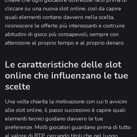
chiave che ogni giocatore dovrebbe farsi prima di
cliccare su una nuova slot online, così da capire
quali elementi contano davvero nella scelta,
riconoscere le offerte più interessanti e costruire
abitudini di gioco più consapevoli, sempre con
attenzione al proprio tempo e al proprio denaro.
Le caratteristiche delle slot
online che influenzano le tue
scelte
Una volta chiarita la motivazione con cui ti avvicini
alle slot online, il passo successivo è capire quali
elementi tecnici guidano davvero le tue
preferenze. Molti giocatori guardano prima di tutto
al valore di RTP, cercando titoli che nel lungo