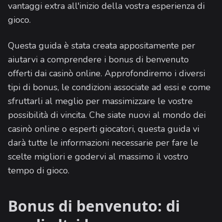
vantaggi extra all'inizio della vostra esperienza di
gioco.
Questa guida è stata creata appositamente per
aiutarvi a comprendere i bonus di benvenuto
offerti dai casinò online. Approfondiremo i diversi
tipi di bonus, le condizioni associate ad essi e come
sfruttarli al meglio per massimizzare le vostre
possibilità di vincita. Che siate nuovi al mondo dei
casinò online o esperti giocatori, questa guida vi
darà tutte le informazioni necessarie per fare le
scelte migliori e godervi al massimo il vostro
tempo di gioco.
Bonus di benvenuto: di