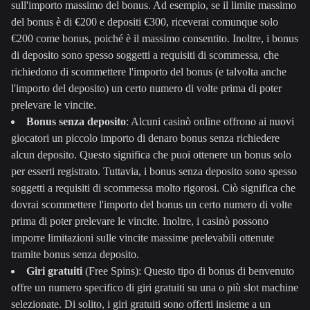
sull'importo massimo del bonus. Ad esempio, se il limite massimo
del bonus è di €200 e depositi €300, riceverai comunque solo
€200 come bonus, poiché è il massimo consentito. Inoltre, i bonus
di deposito sono spesso soggetti a requisiti di scommessa, che
richiedono di scommettere l'importo del bonus (e talvolta anche
l'importo del deposito) un certo numero di volte prima di poter
prelevare le vincite.
Bonus senza deposito
: Alcuni casinò online offrono ai nuovi
giocatori un piccolo importo di denaro bonus senza richiedere
alcun deposito. Questo significa che puoi ottenere un bonus solo
per esserti registrato. Tuttavia, i bonus senza deposito sono spesso
soggetti a requisiti di scommessa molto rigorosi. Ciò significa che
dovrai scommettere l'importo del bonus un certo numero di volte
prima di poter prelevare le vincite. Inoltre, i casinò possono
imporre limitazioni sulle vincite massime prelevabili ottenute
tramite bonus senza deposito.
Giri gratuiti
(Free Spins): Questo tipo di bonus di benvenuto
offre un numero specifico di giri gratuiti su una o più slot machine
selezionate. Di solito, i giri gratuiti sono offerti insieme a un