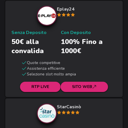
Eplay24
Senza Deposito
Con Deposito
50€ alla
100% Fino a
convalida
1000€
Quote competitive
Assistenza efficiente
Selezione slot molto ampia
RTP LIVE
SITO WEB
StarCasinò