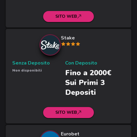
SITO WEB
Stake
Senza Deposito
Con Deposito
Non disponibili
Fino a 2000€
Sui Primi 3
Depositi
SITO WEB
Eurobet