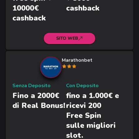
10000€
cashback
cashback
SITO WEB
Marathonbet
Senza Deposito
Con Deposito
Fino a 2000€
fino a 1.000€ e
di Real Bonus!
ricevi 200
Free Spin
sulle migliori
slot.