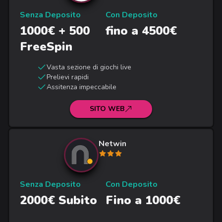
Senza Deposito
Con Deposito
1000€ + 500
fino a 4500€
FreeSpin
Vasta sezione di giochi live
Prelievi rapidi
Assitenza impeccabile
SITO WEB
Netwin
Senza Deposito
Con Deposito
2000€ Subito
Fino a 1000€