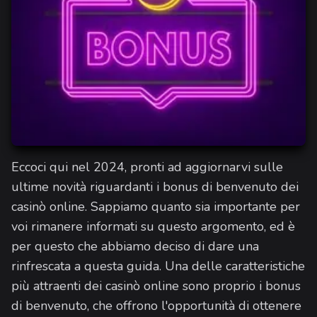
Eccoci qui nel 2024, pronti ad aggiornarvi sulle
ultime novità riguardanti i bonus di benvenuto dei
casinò online. Sappiamo quanto sia importante per
voi rimanere informati su questo argomento, ed è
per questo che abbiamo deciso di dare una
rinfrescata a questa guida. Una delle caratteristiche
più attraenti dei casinò online sono proprio i bonus
di benvenuto, che offrono l'opportunità di ottenere