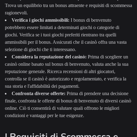
Trova un equilibrio tra un bonus attraente e requisiti di scommessa
ragionevoli.
Verifica i giochi ammissibili:
I bonus di benvenuto
potrebbero essere limitati a determinati giochi o categorie di
giochi. Verifica se i tuoi giochi preferiti rientrano tra quelli
ammissibili per il bonus. Assicurati che il casinò offra una vasta
selezione di giochi che ti interessano.
Considera la reputazione del casinò:
Prima di scegliere un
casinò online basato sul bonus di benvenuto, valuta anche la sua
reputazione generale. Ricerca recensioni di altri giocatori,
controlla se il casinò è autorizzato e regolamentato, e verifica la
sua storia e l'affidabilità dei pagamenti.
Confronta diverse offerte:
Prima di prendere una decisione
finale, confronta le offerte di bonus di benvenuto di diversi casinò
online. Ciò ti consentirà di valutare quali offrono le migliori
condizioni e vantaggi per le tue esigenze.
I Requisiti di Scommessa e