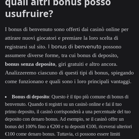
quali altri bonus posso
usufruire?
I bonus di benvenuto sono offerti dai casinò online per
attirare nuovi giocatori e premiare la loro scelta di
I bonus di benvenuto
registrarsi sul sito.
possono
assumere diverse forme, tra cui bonus di deposito,
bonus senza deposito
, giri gratuiti e altro ancora.
Analizzeremo ciascuno di questi tipi di bonus, spiegando
come funzionano e quali sono i loro principali vantaggi.
Bonus di deposito
: Questo è il tipo più comune di bonus di
benvenuto. Quando ti registri su un casinò online e fai il tuo
primo deposito, il casinò corrisponderà a una percentuale del tuo
deposito con denaro bonus. Ad esempio, se il casinò offre un
bonus del 100% fino a €200 e tu depositi €100, riceverai ulteriori
€100 come denaro bonus. Tuttavia, ci possono essere limiti