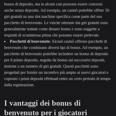
bonus di deposito, ma in alcuni casi possono essere concessi
anche senza deposito. Ad esempio, un casinò potrebbe offrire 50
giri gratuiti su una slot machine specifica come parte del suo
pacchetto di benvenuto. Le vincite ottenute dai giri gratuiti sono
generalmente trattate come denaro bonus e sono soggette a
requisiti di scommessa prima che possano essere prelevate.
Pacchetti di benvenuto
: Alcuni casinò offrono pacchetti di
benvenuto che combinano diversi tipi di bonus. Ad esempio, un
pacchetto di benvenuto potrebbe includere un bonus di deposito
per il primo deposito, seguito da bonus sui successivi depositi,
insieme a un numero di giri gratuiti. Questi pacchetti sono
progettati per fornire un incentivo più ampio ai nuovi giocatori e
coprono i primi depositi effettuati entro un certo periodo di tempo
dalla registrazione.
I vantaggi dei bonus di
benvenuto per i giocatori