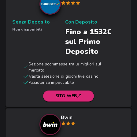
Senza Deposito
Con Deposito
Non disponibili
Fino a 1532€
sul Primo
Deposito
Sezione scommesse tra le migliori sul
mercato
Vasta selezione di giochi live casinò
Assistenza impeccabile
SITO WEB
Bwin