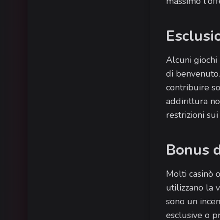
massimo l'off
Esclusio
Alcuni giochi
di benvenuto.
contribuire s
addirittura no
restrizioni su
Bonus d
Molti casinò 
utilizzano la 
sono un incen
esclusive o p