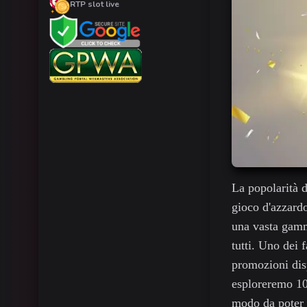
RTP slot live
La popolarità d
gioco d'azzardo
una vasta gamm
tutti. Uno dei 
promozioni disp
esploreremo 10
modo da poter o