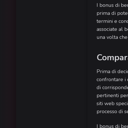
I bonus di be
prima di pote
termini e con
associate al 
una volta che 
Compara
Prima di deci
confrontare i
di corrisponde
pertinenti pe
siti web speci
processo di s
I bonus di be