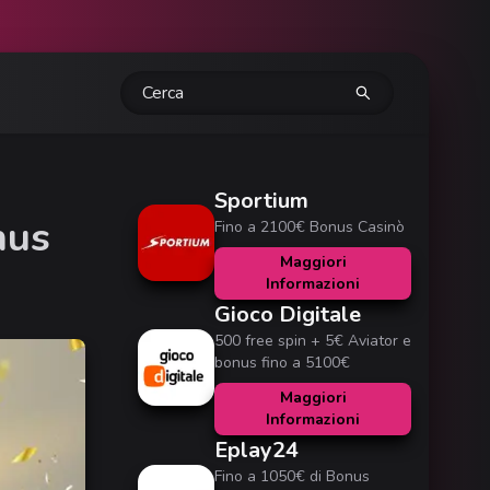
Cerca
Sportium
nus
Fino a 2100€ Bonus Casinò
Maggiori
Informazioni
Gioco Digitale
500 free spin + 5€ Aviator e
bonus
fino a 5100€
Maggiori
Informazioni
Eplay24
Fino a 1050€ di Bonus