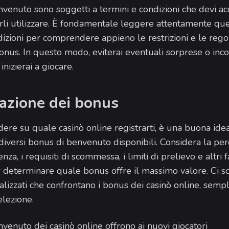
nvenuto sono soggetti a termini e condizioni che devi ac
rli utilizzare. È fondamentale leggere attentamente que
dizioni per comprendere appieno le restrizioni e le rego
bonus. In questo modo, eviterai eventuali sorprese o inc
inizierai a giocare.
zione dei bonus
dere su quale casinò online registrarti, è una buona ide
 diversi bonus di benvenuto disponibili. Considera la pe
nza, i requisiti di scommessa, i limiti di prelievo e altri f
r determinare quale bonus offre il massimo valore. Ci 
alizzati che confrontano i bonus dei casinò online, sempl
elezione.
nvenuto dei casinò online offrono ai nuovi giocatori