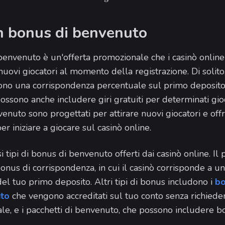
n bonus di benvenuto
envenuto è un'offerta promozionale che i casinò online
nuovi giocatori al momento della registrazione. Di solito
ono una corrispondenza percentuale sul primo deposit
ossono anche includere giri gratuiti per determinati gioc
enuto sono progettati per attirare nuovi giocatori e offr
er iniziare a giocare sul casinò online.
i tipi di bonus di benvenuto offerti dai casinò online. Il 
onus di corrispondenza, in cui il casinò corrisponde a u
el tuo primo deposito. Altri tipi di bonus includono i
b
ito
che vengono accreditati sul tuo conto senza richiede
iale, e i pacchetti di benvenuto, che possono includere 