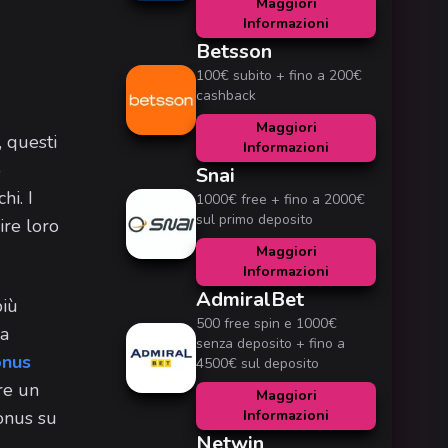
Maggiori
Informazioni
Betsson
100€ subito + fino a 200€
cashback
Maggiori
, questi
Informazioni
o
Snai
hi. I
1000€ free + fino a 2000€
sul primo deposito
ire loro
Maggiori
Informazioni
AdmiralBet
più
500 free spin e 1000€
na
senza deposito + fino a
onus
4500€ sul deposito
re un
Maggiori
bonus su
Informazioni
Netwin