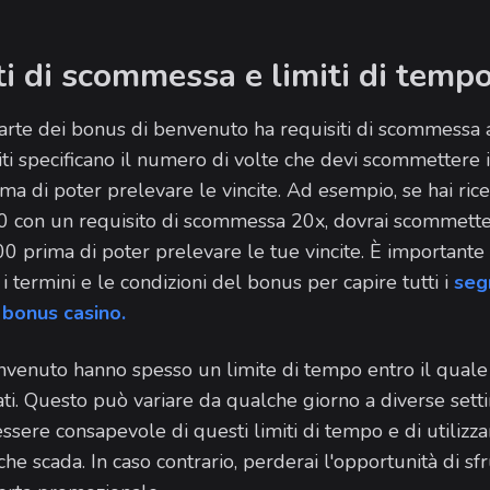
ti di scommessa e limiti di temp
rte dei bonus di benvenuto ha requisiti di scommessa as
iti specificano il numero di volte che devi scommettere i
ma di poter prelevare le vincite. Ad esempio, se hai ric
0 con un requisito di scommessa 20x, dovrai scommett
00 prima di poter prelevare le tue vincite. È important
 termini e le condizioni del bonus per capire tutti i
seg
 bonus casino.
nvenuto hanno spesso un limite di tempo entro il qual
zati. Questo può variare da qualche giorno a diverse sett
essere consapevole di questi limiti di tempo e di utilizza
e scada. In caso contrario, perderai l'opportunità di sfr