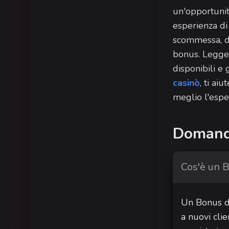
un'opportunità
esperienza di 
scommessa, dei
bonus. Legger
disponibili e
casinò
, ti ai
meglio l'esper
Domande
Cos'è un 
Un Bonus di
a nuovi cli