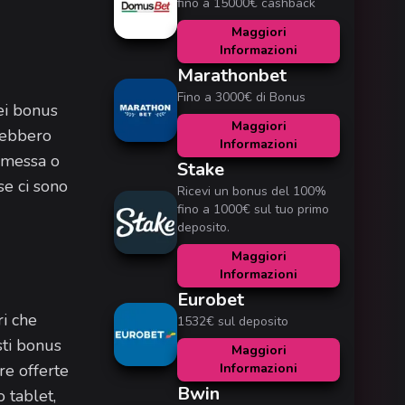
fino a 15000€ cashback
Maggiori
Informazioni
Marathonbet
Fino a 3000€ di Bonus
ei bonus
Maggiori
rebbero
Informazioni
mmessa o
Stake
 se ci sono
Ricevi un bonus del 100%
fino a 1000€ sul tuo primo
deposito.
Maggiori
Informazioni
Eurobet
ri che
1532€ sul deposito
sti bonus
Maggiori
re offerte
Informazioni
Bwin
 tablet,