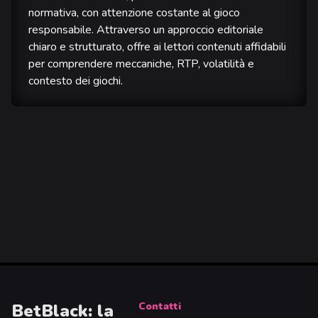
normativa, con attenzione costante al gioco
responsabile. Attraverso un approccio editoriale
chiaro e strutturato, offre ai lettori contenuti affidabili
per comprendere meccaniche, RTP, volatilità e
contesto dei giochi.
BetBlack: la
Contatti