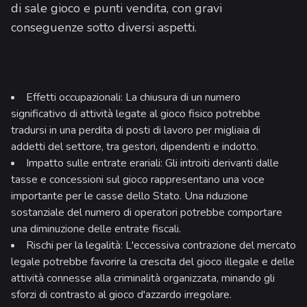
di sale gioco e punti vendita, con gravi
conseguenze sotto diversi aspetti.
Effetti occupazionali: La chiusura di un numero
significativo di attività legate al gioco fisico potrebbe
tradursi in una perdita di posti di lavoro per migliaia di
addetti del settore, tra gestori, dipendenti e indotto.
Impatto sulle entrate erariali: Gli introiti derivanti dalle
tasse e concessioni sul gioco rappresentano una voce
importante per le casse dello Stato. Una riduzione
sostanziale del numero di operatori potrebbe comportare
una diminuzione delle entrate fiscali.
Rischi per la legalità: L'eccessiva contrazione del mercato
legale potrebbe favorire la crescita del gioco illegale e delle
attività connesse alla criminalità organizzata, minando gli
sforzi di contrasto al gioco d'azzardo irregolare.