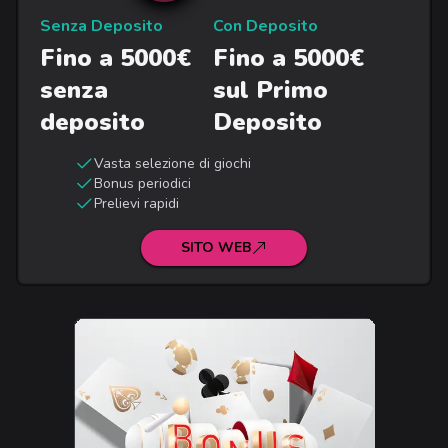
Senza Deposito
Con Deposito
Fino a 5000€
Fino a 5000€
senza
sul Primo
deposito
Deposito
Vasta selezione di giochi
Bonus periodici
Prelievi rapidi
SITO WEB