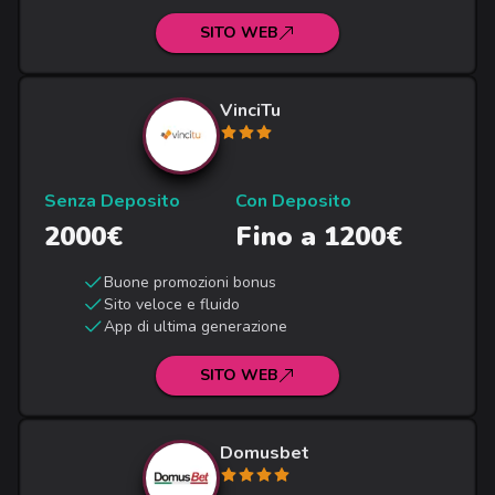
SITO WEB
VinciTu
Senza Deposito
Con Deposito
2000€
Fino a 1200€
Buone promozioni bonus
Sito veloce e fluido
App di ultima generazione
SITO WEB
Domusbet