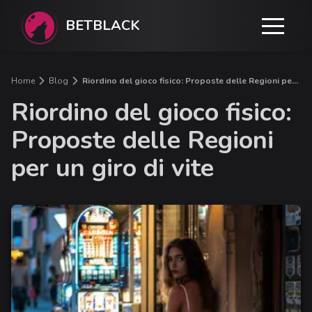
BETBLACK
Home
Blog
Riordino del gioco fisico: Proposte delle Regioni per
un giro di vite
Riordino del gioco fisico:
Proposte delle Regioni
per un giro di vite