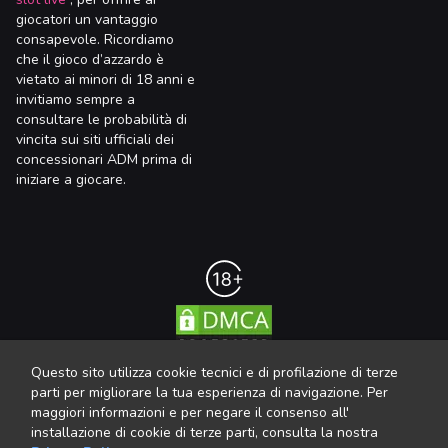
giocatori un vantaggio
consapevole. Ricordiamo
che il gioco d’azzardo è
vietato ai minori di 18 anni e
invitiamo sempre a
consultare le probabilità di
vincita sui siti ufficiali dei
concessionari ADM prima di
iniziare a giocare.
Questo sito utilizza cookie tecnici e di profilazione di terze
parti per migliorare la tua esperienza di navigazione. Per
maggiori informazioni e per negare il consenso all'
Slot gratis | BetBlack © 2025 | all rights reserved | casinò online sicuri
installazione di cookie di terze parti, consulta la nostra
| GPWA Verification