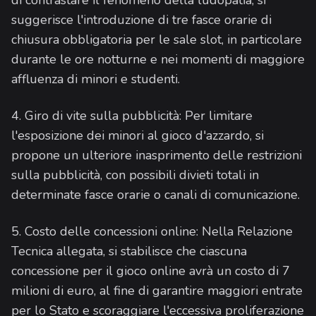
di contrastare il fenomeno della ludopatia, si
suggerisce l'introduzione di tre fasce orarie di
chiusura obbligatoria per le sale slot, in particolare
durante le ore notturne e nei momenti di maggiore
affluenza di minori e studenti.
4. Giro di vite sulla pubblicità: Per limitare
l'esposizione dei minori al gioco d'azzardo, si
propone un ulteriore inasprimento delle restrizioni
sulla pubblicità, con possibili divieti totali in
determinate fasce orarie o canali di comunicazione.
5. Costo delle concessioni online: Nella Relazione
Tecnica allegata, si stabilisce che ciascuna
concessione per il gioco online avrà un costo di 7
milioni di euro, al fine di garantire maggiori entrate
per lo Stato e scoraggiare l'eccessiva proliferazione