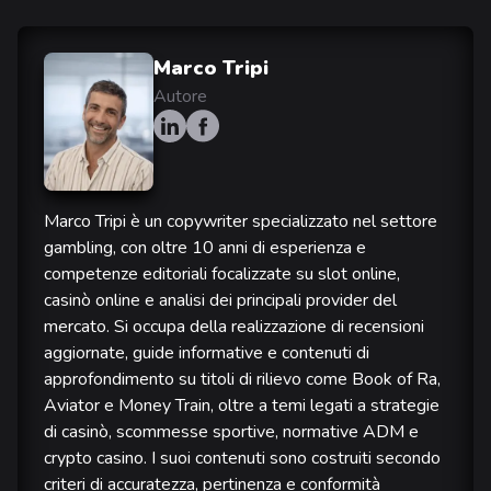
Marco Tripi
Autore
Marco Tripi è un copywriter specializzato nel settore
gambling, con oltre 10 anni di esperienza e
competenze editoriali focalizzate su slot online,
casinò online e analisi dei principali provider del
mercato. Si occupa della realizzazione di recensioni
aggiornate, guide informative e contenuti di
approfondimento su titoli di rilievo come Book of Ra,
Aviator e Money Train, oltre a temi legati a strategie
di casinò, scommesse sportive, normative ADM e
crypto casino. I suoi contenuti sono costruiti secondo
criteri di accuratezza, pertinenza e conformità