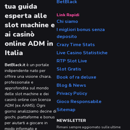
BetBlack
tua guida
esperta alle
Link Rapidi
Chi siamo
slot machine e
I migliori bonus senza
ai casinò
deposito
online ADM in
Crazy Time Stats
Italia
Live Casino Statistiche
RTP Slot Live
BetBlack.it
è un portale
Slot Gratis
indipendente nato per
offrire una visione chiara,
Book of ra deluxe
professionale e
Blog & News
approfondita sul mondo
Privacy Policy
delle slot machine e dei
casinò online con licenza
Gioco Responsabile
ADM (ex AAMS). Ogni
Sitemap
giorno analizziamo decine di
giochi, piattaforme e bonus
NEWSLETTER
per aiutarti a giocare in
Rimani sempre aggiornato sulle ultime
modo informato e