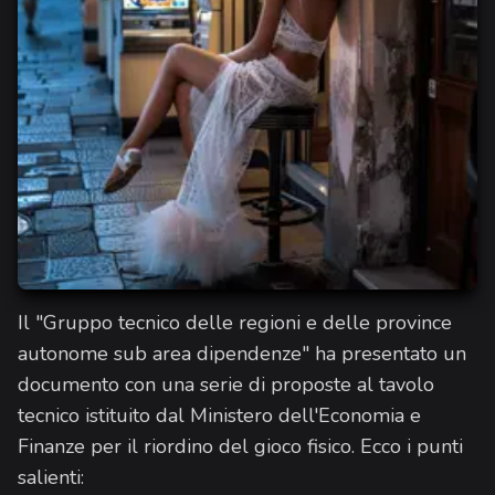
Il "Gruppo tecnico delle regioni e delle province
autonome sub area dipendenze" ha presentato un
documento con una serie di proposte al tavolo
tecnico istituito dal Ministero dell'Economia e
Finanze per il riordino del gioco fisico. Ecco i punti
salienti: