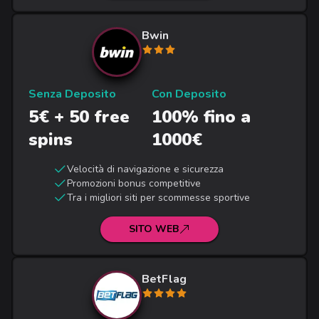
Bwin
Senza Deposito
Con Deposito
5€ + 50 free
100% fino a
spins
1000€
Velocità di navigazione e sicurezza
Promozioni bonus competitive
Tra i migliori siti per scommesse sportive
SITO WEB
BetFlag