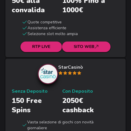
50€ alla
100% Fino a
convalida
1000€
Quote competitive
Assistenza efficiente
Selezione slot molto ampia
RTP LIVE
SITO WEB
StarCasinò
Senza Deposito
Con Deposito
150 Free
2050€
Spins
cashback
Vasta selezione di giochi con novità
giornaliere