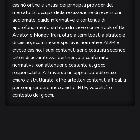
casinò online e analisi dei principali provider del
mercato. Si occupa della realizzazione di recensioni
aggiornate, guide informative e contenuti di
approfondimento su titoli di rilievo come Book of Ra,
Aviator e Money Train, oltre a temi legati a strategie
di casinò, scommesse sportive, normative ADM e
crypto casino. I suoi contenuti sono costruiti secondo
criteri di accuratezza, pertinenza e conformità
normativa, con attenzione costante al gioco
responsabile. Attraverso un approccio editoriale
chiaro e strutturato, offre ai lettori contenuti affidabili
per comprendere meccaniche, RTP, volatilità e
contesto dei giochi.