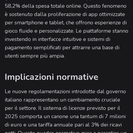
58,2% della spesa totale online. Questo fenomeno
è sostenuto dalla proliferazione di app ottimizzate
per smartphone e tablet, che offrono esperienze di
gioco fluide e personalizzate. Le piattaforme stanno
investendo in interfacce intuitive e sistemi di
pagamento semplificati per attrarre una base di
utenti sempre più ampia.
Implicazioni normative
Le nuove regolamentazioni introdotte dal governo
italiano rappresentano un cambiamento cruciale
per il settore. Il sistema di licenze previsto per il
2025 comporta un canone una tantum di 7 milioni
di euro e una tariffa annuale pari al 3% dei ricavi