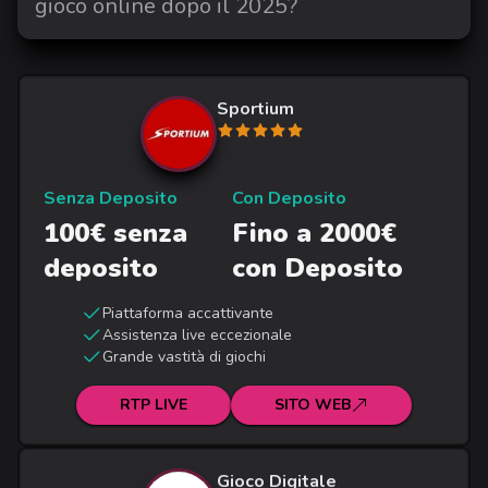
gioco online dopo il 2025?
personalizzando le offerte, prevenendo frodi e
Dopo il 2025, il settore potrebbe essere
creando ambientazioni immersive, come nei casinò
rivoluzionato dall’adozione di tecnologie come
virtuali.
Sportium
la realtà virtuale e il metaverso, oltre che da
una maggiore integrazione normativa e
tecnologica a livello internazionale.
Senza Deposito
Con Deposito
100€ senza
Fino a 2000€
deposito
con Deposito
Piattaforma accattivante
Assistenza live eccezionale
Grande vastità di giochi
RTP LIVE
SITO WEB
Gioco Digitale