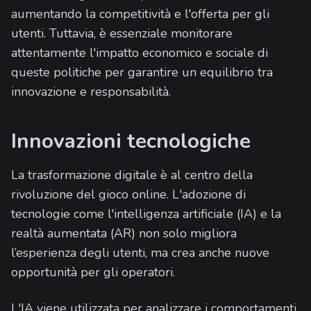
aumentando la competitività e l'offerta per gli
utenti. Tuttavia, è essenziale monitorare
attentamente l'impatto economico e sociale di
queste politiche per garantire un equilibrio tra
innovazione e responsabilità.
Innovazioni tecnologiche
La trasformazione digitale è al centro della
rivoluzione del gioco online. L'adozione di
tecnologie come l'intelligenza artificiale (IA) e la
realtà aumentata (AR) non solo migliora
l’esperienza degli utenti, ma crea anche nuove
opportunità per gli operatori.
L'IA viene utilizzata per analizzare i comportamenti