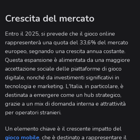
Crescita del mercato
Entro il 2025, si prevede che il gioco online
rappresenterà una quota del 33,6% del mercato
europeo, segnando una crescita annua costante.
Questa espansione è alimentata da una maggiore
accettazione sociale delle piattaforme di gioco
digitale, nonché da investimenti significativi in
tecnologia e marketing. L'Italia, in particolare, è
destinata a emergere come un hub strategico,
grazie a un mix di domanda interna e attrattività
per operatori stranieri.
Un elemento chiave è il crescente impatto del
gioco mobile
, che è destinato a rappresentare il