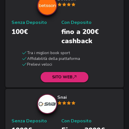
Senza Deposito
Con Deposito
100€
fino a 200€
cashback
Tra i migliori book sport
Affidabilità della piattaforma
Prelievi veloci
SITO WEB
Snai
Senza Deposito
Con Deposito