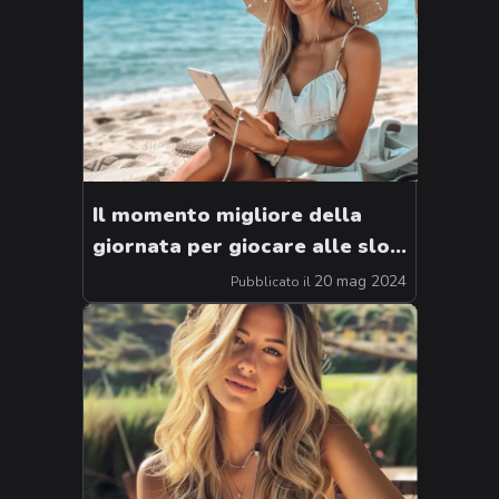
Il momento migliore della
giornata per giocare alle slot
online
20 mag 2024
Pubblicato il