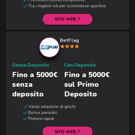
Tra i migliori siti per scommesse sportive
SITO WEB
BetFlag
Senza Deposito
Con Deposito
Fino a 5000€
Fino a 5000€
senza
sul Primo
deposito
Deposito
Vasta selezione di giochi
Bonus periodici
Prelievi rapidi
SITO WEB