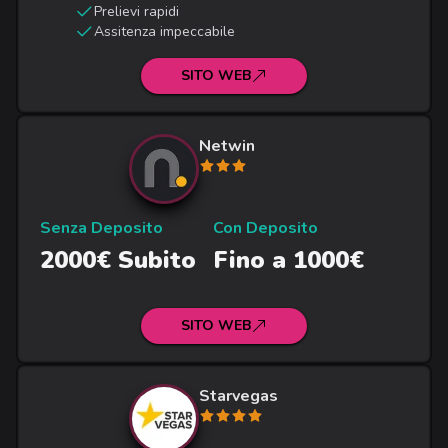
Prelievi rapidi
Assitenza impeccabile
SITO WEB
Netwin
Senza Deposito
Con Deposito
2000€ Subito
Fino a 1000€
SITO WEB
Starvegas