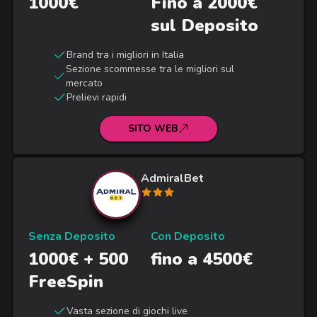
1000€
Fino a 2000€
sul Deposito
Brand tra i migliori in Italia
Sezione scommesse tra le migliori sul
mercato
Prelievi rapidi
SITO WEB
AdmiralBet
Senza Deposito
Con Deposito
1000€ + 500
fino a 4500€
FreeSpin
Vasta sezione di giochi live