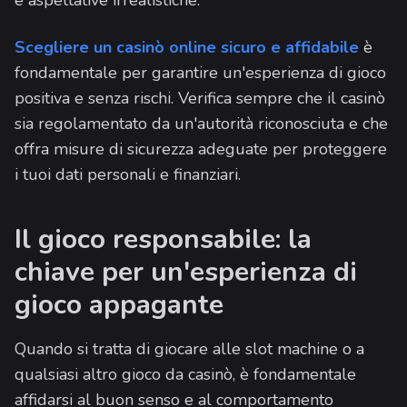
e aspettative irrealistiche.
Scegliere un casinò online sicuro e affidabile
è
fondamentale per garantire un'esperienza di gioco
positiva e senza rischi. Verifica sempre che il casinò
sia regolamentato da un'autorità riconosciuta e che
offra misure di sicurezza adeguate per proteggere
i tuoi dati personali e finanziari.
Il gioco responsabile: la
chiave per un'esperienza di
gioco appagante
Quando si tratta di giocare alle slot machine o a
qualsiasi altro gioco da casinò, è fondamentale
affidarsi al buon senso e al comportamento