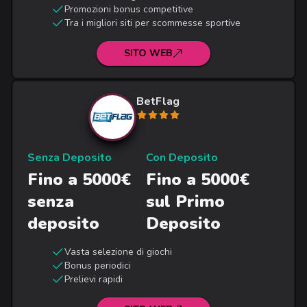
Promozioni bonus competitive
Tra i migliori siti per scommesse sportive
SITO WEB
BetFlag
Senza Deposito
Con Deposito
Fino a 5000€
Fino a 5000€
senza
sul Primo
deposito
Deposito
Vasta selezione di giochi
Bonus periodici
Prelievi rapidi