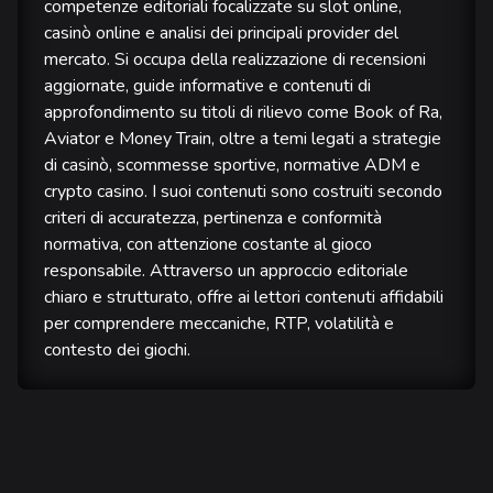
competenze editoriali focalizzate su slot online,
casinò online e analisi dei principali provider del
mercato. Si occupa della realizzazione di recensioni
aggiornate, guide informative e contenuti di
approfondimento su titoli di rilievo come Book of Ra,
Aviator e Money Train, oltre a temi legati a strategie
di casinò, scommesse sportive, normative ADM e
crypto casino. I suoi contenuti sono costruiti secondo
criteri di accuratezza, pertinenza e conformità
normativa, con attenzione costante al gioco
responsabile. Attraverso un approccio editoriale
chiaro e strutturato, offre ai lettori contenuti affidabili
per comprendere meccaniche, RTP, volatilità e
contesto dei giochi.