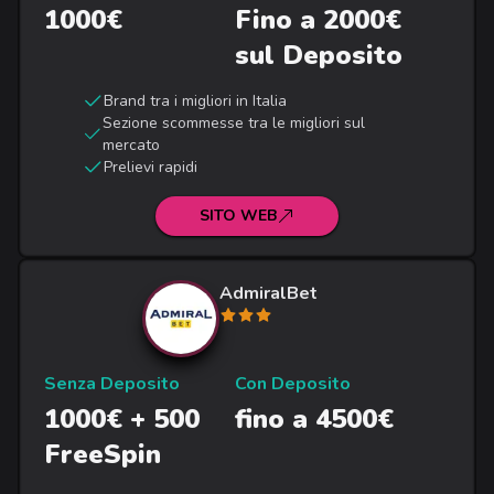
1000€
Fino a 2000€
sul Deposito
Brand tra i migliori in Italia
Sezione scommesse tra le migliori sul
mercato
Prelievi rapidi
SITO WEB
AdmiralBet
Senza Deposito
Con Deposito
1000€ + 500
fino a 4500€
FreeSpin