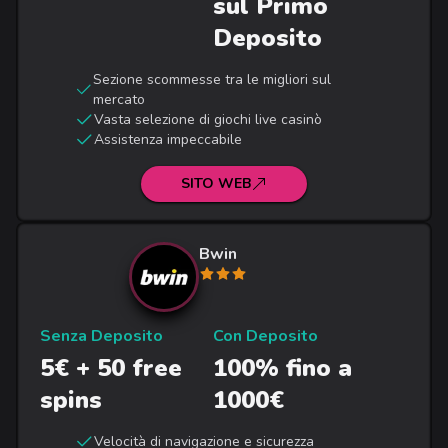
sul Primo
Deposito
Sezione scommesse tra le migliori sul
mercato
Vasta selezione di giochi live casinò
Assistenza impeccabile
SITO WEB
Bwin
Senza Deposito
Con Deposito
5€ + 50 free
100% fino a
spins
1000€
Velocità di navigazione e sicurezza