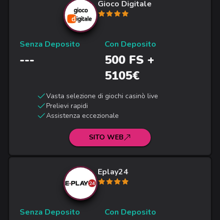
Gioco Digitale
Senza Deposito
Con Deposito
---
500 FS +
5105€
Vasta selezione di giochi casinò live
Prelievi rapidi
Assistenza eccezionale
SITO WEB
Eplay24
Senza Deposito
Con Deposito