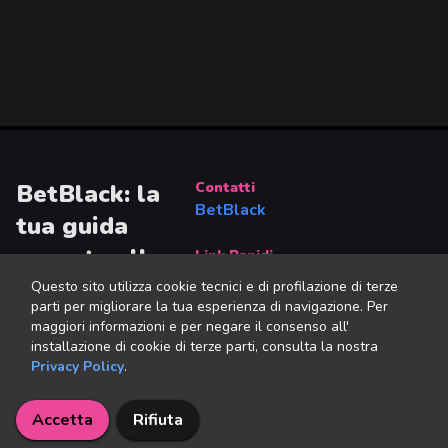
BetBlack: la
Contatti
BetBlack
tua guida
esperta alle
Link Rapidi
Chi siamo
slot machine e
Questo sito utilizza cookie tecnici e di profilazione di terze
I migliori bonus senza
parti per migliorare la tua esperienza di navigazione. Per
ai casinò
maggiori informazioni e per negare il consenso all'
deposito
installazione di cookie di terze parti, consulta la nostra
online ADM in
Crazy Time Stats
Privacy Policy
.
Italia
Live Casino Statistiche
RTP Slot Live
Accetta
Rifiuta
BetBlack.it
è un portale
Slot Gratis
indipendente nato per