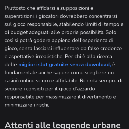
Piuttosto che affidarsi a supposizioni e
superstizioni, i giocatori dovrebbero concentrarsi
sul gioco responsabile, stabilendo limiti di tempo e
di budget adeguati alle proprie possibilità. Solo
così si potrà godere appieno dell'esperienza di
gioco, senza lasciarsi influenzare da false credenze
e aspettative irrealistiche. Per chi è alla ricerca
delle
migliori slot gratuite senza download,
è
fondamentale anche sapere come scegliere un
casinò online sicuro e affidabile. Ricorda sempre di
seguire i consigli per il gioco d'azzardo
responsabile per massimizzare il divertimento e
minimizzare i rischi.
Attenti alle leggende urbane