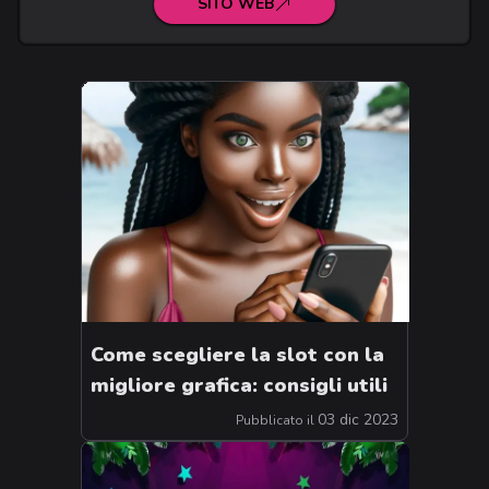
SITO WEB
Come scegliere la slot con la
migliore grafica: consigli utili
03 dic 2023
Pubblicato il