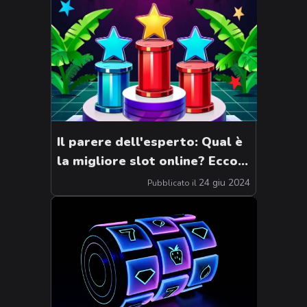
Il parere dell'esperto: Qual è
la migliore slot online? Ecco
un'analisi degli esperti sulle
24 giu 2024
Pubblicato il
migliori slot machine da
giocare