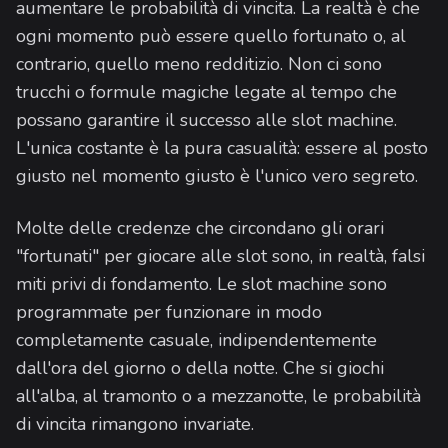
aumentare le probabilità di vincita. La realtà è che
ogni momento può essere quello fortunato o, al
contrario, quello meno redditizio. Non ci sono
trucchi o formule magiche legate al tempo che
possano garantire il successo alle slot machine.
L'unica costante è la pura casualità: essere al posto
giusto nel momento giusto è l'unico vero segreto.
Molte delle credenze che circondano gli orari
"fortunati" per giocare alle slot sono, in realtà, falsi
miti privi di fondamento. Le slot machine sono
programmate per funzionare in modo
completamente casuale, indipendentemente
dall'ora del giorno o della notte. Che si giochi
all'alba, al tramonto o a mezzanotte, le probabilità
di vincita rimangono invariate.