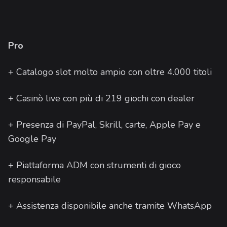
Pro
+ Catalogo slot molto ampio con oltre 4.000 titoli
+ Casinò live con più di 219 giochi con dealer
+ Presenza di PayPal, Skrill, carte, Apple Pay e
Google Pay
+ Piattaforma ADM con strumenti di gioco
responsabile
+ Assistenza disponibile anche tramite WhatsApp