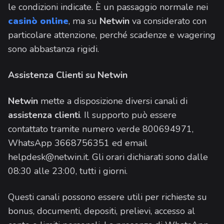
le condizioni indicate. È un passaggio normale nei
casinò online
, ma su
Netwin
va considerato con
particolare attenzione, perché scadenze e wagering
sono abbastanza rigidi.
Assistenza Clienti su Netwin
Netwin
mette a disposizione diversi canali di
assistenza clienti
. Il supporto può essere
contattato tramite numero verde 800694971,
WhatsApp 3668756351 ed email
helpdesk@netwin.it. Gli orari dichiarati sono dalle
08:30 alle 23:00, tutti i giorni.
Questi canali possono essere utili per richieste su
bonus, documenti, depositi, prelievi, accesso al