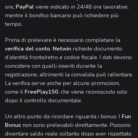
ore,
PayPal
viene indicato in 24/48 ore lavorative,
mentre il bonifico bancario può richiedere più
tempo.
Prima di prelevare è necessario completare la
verifica del conto
.
Netwin
richiede documento
d’identità fronte/retro e codice fiscale. I dati devono
coincidere con quelli inseriti durante la
registrazione, altrimenti la convalida può rallentare.
La verifica serve anche per alcune promozioni,
come il
FreePlay150
, che viene riconosciuto solo
dopo il controllo documentale.
Un altro punto da ricordare riguarda i bonus. I
Fun
Bonus
non sono prelevabili direttamente. Possono
diventare saldo reale soltanto dopo aver rispettato