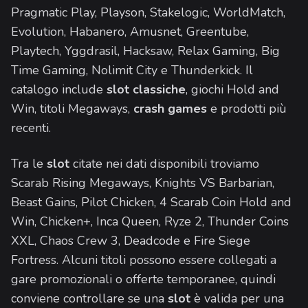
Pragmatic Play, Playson, Stakelogic, WorldMatch,
Evolution, Habanero, Amusnet, Greentube,
Playtech, Yggdrasil, Hacksaw, Relax Gaming, Big
Time Gaming, Nolimit City e Thunderkick. Il
catalogo include
slot classiche
, giochi Hold and
Win, titoli Megaways,
crash games
e prodotti più
recenti.
Tra le
slot
citate nei dati disponibili troviamo
Scarab Rising Megaways, Knights VS Barbarian,
Beast Gains, Pilot Chicken, 4 Scarab Coin Hold and
Win, Chicken+, Inca Queen, Ryze 2, Thunder Coins
XXL, Chaos Crew 3, Deadcode e Fire Siege
Fortress. Alcuni titoli possono essere collegati a
gare promozionali o offerte temporanee, quindi
conviene controllare se una
slot
è valida per una