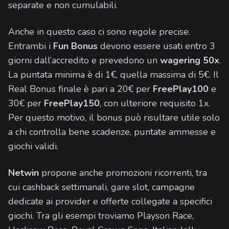
separate e non cumulabili.
Anche in questo caso ci sono regole precise.
Entrambi i
Fun Bonus
devono essere usati entro 3
giorni dall’accredito e prevedono un
wagering 50x
.
La puntata minima è di 1€, quella massima di 5€. Il
Real Bonus finale è pari a 20€ per
FreePlay100
e
30€ per
FreePlay150
, con ulteriore requisito 1x.
Per questo motivo, il bonus può risultare utile solo
a chi controlla bene scadenze, puntate ammesse e
giochi validi.
Netwin
propone anche promozioni ricorrenti, tra
cui cashback settimanali, gare slot, campagne
dedicate ai provider e offerte collegate a specifici
giochi. Tra gli esempi troviamo Playson Race,