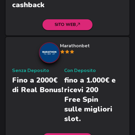
cashback
SITO WEB
Marathonbet
Senza Deposito
Con Deposito
Fino a 2000€
fino a 1.000€ e
di Real Bonus!
ricevi 200
Free Spin
sulle migliori
slot.