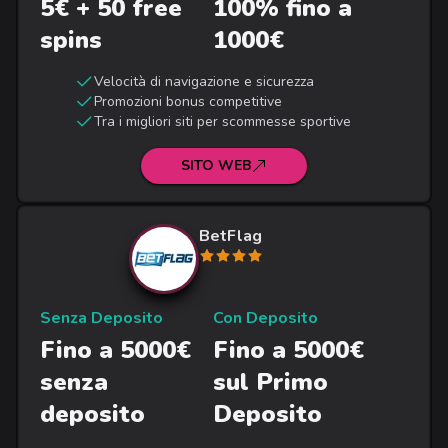
5€ + 50 free
100% fino a
spins
1000€
Velocità di navigazione e sicurezza
Promozioni bonus competitive
Tra i migliori siti per scommesse sportive
SITO WEB
BetFlag
Senza Deposito
Con Deposito
Fino a 5000€
Fino a 5000€
senza
sul Primo
deposito
Deposito