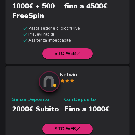
1000€ + 500
fino a 4500€
FreeSpin
Vasta sezione di giochi live
Prelievi rapidi
Assitenza impeccabile
SITO WEB
Netwin
Senza Deposito
Con Deposito
2000€ Subito
Fino a 1000€
SITO WEB