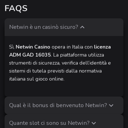
FAQS
Netwin è un casinò sicuro?
Sì,
Netwin Casino
opera in Italia con
licenza
ADM GAD 16035
. La piattaforma utilizza
strumenti di sicurezza, verifica dell’identità e
sistemi di tutela previsti dalla normativa
italiana sul gioco online.
Qual è il bonus di benvenuto Netwin?
Il principale
bonus Netwin
è il
CASINO500
,
Quante slot ci sono su Netwin?
che offre un bonus del 100% fino a 500€ sul