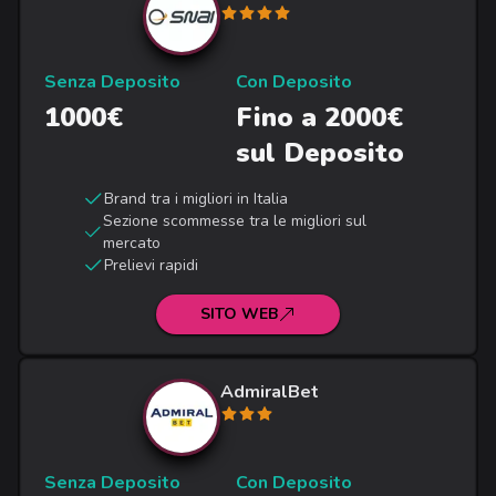
Senza Deposito
Con Deposito
1000€
Fino a 2000€
sul Deposito
Brand tra i migliori in Italia
Sezione scommesse tra le migliori sul
mercato
Prelievi rapidi
SITO WEB
AdmiralBet
Senza Deposito
Con Deposito