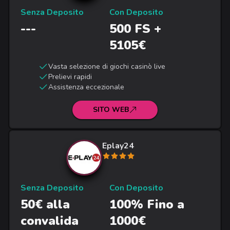
Senza Deposito
Con Deposito
---
500 FS +
5105€
Vasta selezione di giochi casinò live
Prelievi rapidi
Assistenza eccezionale
SITO WEB
Eplay24
Senza Deposito
Con Deposito
50€ alla
100% Fino a
convalida
1000€