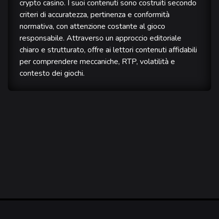
crypto casino. I suoi contenuti sono costruiti secondo
criteri di accuratezza, pertinenza e conformità
normativa, con attenzione costante al gioco
responsabile. Attraverso un approccio editoriale
chiaro e strutturato, offre ai lettori contenuti affidabili
per comprendere meccaniche, RTP, volatilità e
contesto dei giochi.