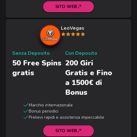
SITO WEB
LeoVegas
Senza Deposito
Con Deposito
50 Free Spins
200 Giri
gratis
Gratis e Fino
a 1500€ di
Bonus
Marchio internazionale
Bonus periodici
Prelievi rapidi e assistenza impeccabile
SITO WEB