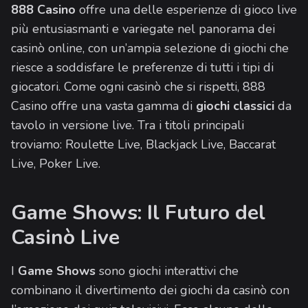
888 Casino
offre una delle esperienze di gioco live
più entusiasmanti e variegate nel panorama dei
casinò online, con un’ampia selezione di giochi che
riesce a soddisfare le preferenze di tutti i tipi di
giocatori. Come ogni casinò che si rispetti, 888
Casino offre una vasta gamma di
giochi classici
da
tavolo in versione live. Tra i titoli principali
troviamo: Roulette Live, Blackjack Live, Baccarat
Live, Poker Live.
Game Shows: Il Futuro del
Casinò Live
I
Game Shows
sono giochi interattivi che
combinano il divertimento dei giochi da casinò con