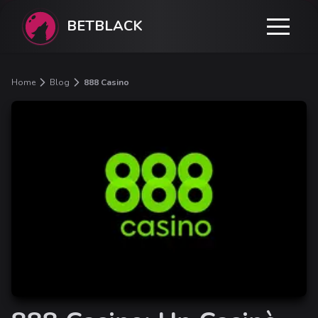
BETBLACK
Home
Blog
888 Casino