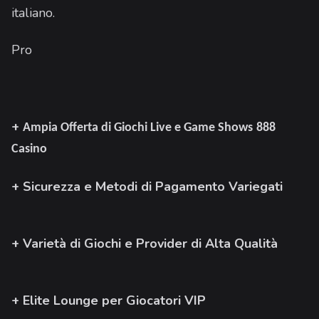
italiano.
Pro
+
Ampia Offerta di Giochi Live e Game Shows
888
Casino
+
Sicurezza e Metodi di Pagamento Variegati
+ Varietà di Giochi e Provider di Alta Qualità
+ Elite Lounge per Giocatori VIP