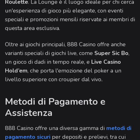
Roulette
. La Lounge è il luogo ideale per chi cerca
un'esperienza di gioco più elegante, con eventi
speciali e promozioni mensili riservate ai membri di
questa area esclusiva.
Oltre ai giochi principali, 888 Casino offre anche
varianti speciali di giochi live, come
Super Sic Bo
,
un gioco di dadi in tempo reale, e
Live Casino
Hold’em
, che porta l'emozione del poker a un
livello superiore con croupier dal vivo
.
Metodi di Pagamento e
Assistenza
888 Casino offre una diversa gamma di
metodi di
pagamento sicuri
per depositi e prelievi, tra cui