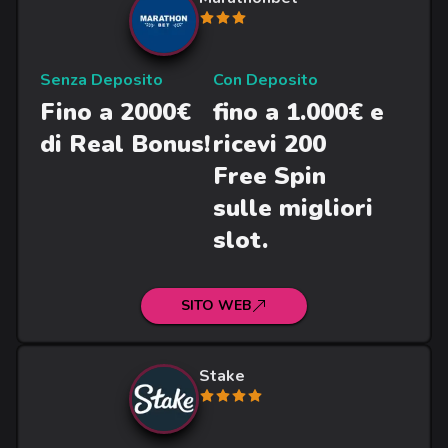
Senza Deposito
Con Deposito
Fino a 2000€
fino a 1.000€ e
di Real Bonus!
ricevi 200
Free Spin
sulle migliori
slot.
SITO WEB
Stake