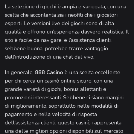
La selezione di giochi è ampia e variegata, con una
scelta che accontenta sia i neofiti che i giocatori
esperti. Le versioni live dei giochi sono di alta
qualità e offrono un’esperienza davvero realistica. Il
sito è facile da navigare, e l’assistenza clienti,
sebbene buona, potrebbe trarre vantaggio
dall’introduzione di una chat dal vivo.
In generale,
888 Casino
è una scelta eccellente
per chi cerca un casinò online sicuro, con una
grande varietà di giochi, bonus allettanti e
promozioni interessanti. Sebbene ci siano margini
di miglioramento, soprattutto nelle modalità di
pagamento e nella velocità di risposta
dell'assistenza clienti, questo casinò rappresenta
una delle migliori opzioni disponibili sul mercato