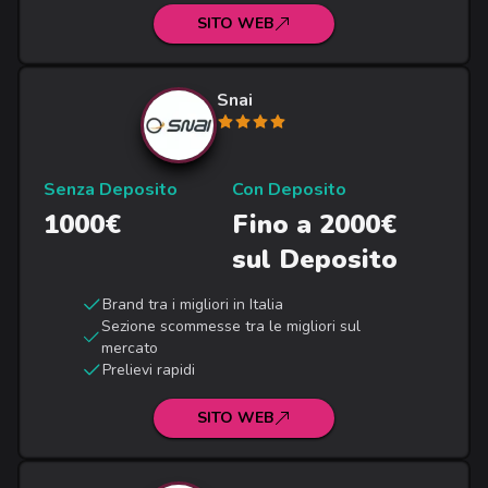
SITO WEB
Snai
Senza Deposito
Con Deposito
1000€
Fino a 2000€
sul Deposito
Brand tra i migliori in Italia
Sezione scommesse tra le migliori sul
mercato
Prelievi rapidi
SITO WEB