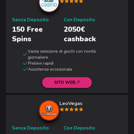
Senza Deposito
Con Deposito
150 Free
2050€
Spins
cashback
Vasta selezione di giochi con novità
giornaliere
Prelievi rapidi
Assistenza eccezionale
SITO WEB
LeoVegas
Senza Deposito
Con Deposito