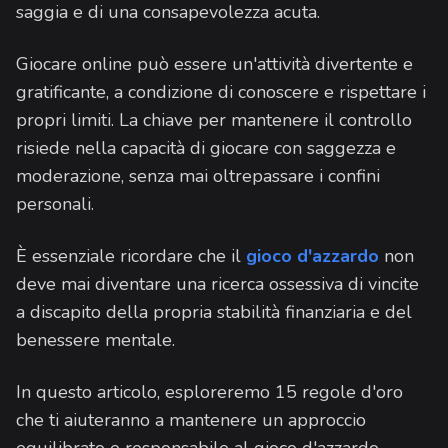
saggia e di una consapevolezza acuta.
Giocare online può essere un'attività divertente e
gratificante, a condizione di conoscere e rispettare i
propri limiti. La chiave per mantenere il controllo
risiede nella capacità di giocare con saggezza e
moderazione, senza mai oltrepassare i confini
personali.
È essenziale ricordare che il
gioco d'azzardo
non
deve mai diventare una ricerca ossessiva di vincite
a discapito della propria stabilità finanziaria e del
benessere mentale.
In questo articolo, esploreremo 15 regole d'oro
che ti aiuteranno a mantenere un approccio