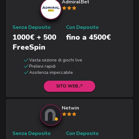
AdmiralBet
Senza Deposito
Con Deposito
1000€ + 500
fino a 4500€
FreeSpin
Vasta sezione di giochi live
Prelievi rapidi
Assitenza impeccabile
SITO WEB
Netwin
Senza Deposito
Con Deposito