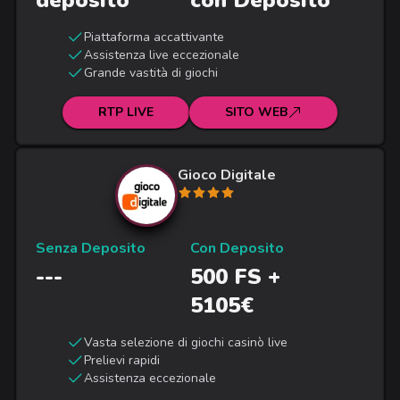
deposito
con Deposito
Piattaforma accattivante
Assistenza live eccezionale
Grande vastità di giochi
RTP LIVE
SITO WEB
Gioco Digitale
Senza Deposito
Con Deposito
---
500 FS +
5105€
Vasta selezione di giochi casinò live
Prelievi rapidi
Assistenza eccezionale