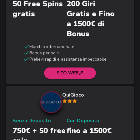
50 Free Spins
200 Giri
gratis
Gratis e Fino
a 1500€ di
Bonus
Marchio internazionale
Bonus periodici
Prelievi rapidi e assistenza impeccabile
SITO WEB
QuiGioco
Senza Deposito
Con Deposito
750€ + 50 free
fino a 1500€