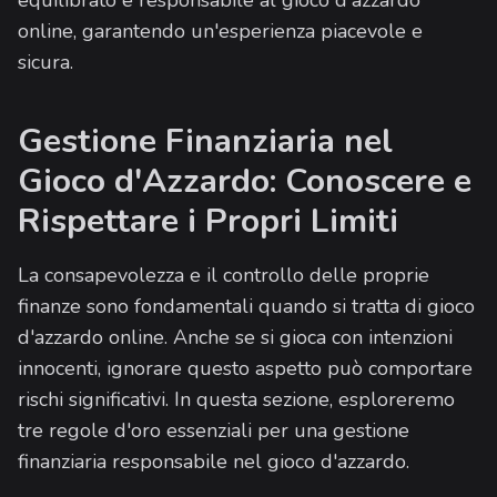
equilibrato e responsabile al gioco d'azzardo
online, garantendo un'esperienza piacevole e
sicura.
Gestione Finanziaria nel
Gioco d'Azzardo: Conoscere e
Rispettare i Propri Limiti
La consapevolezza e il controllo delle proprie
finanze sono fondamentali quando si tratta di gioco
d'azzardo online. Anche se si gioca con intenzioni
innocenti, ignorare questo aspetto può comportare
rischi significativi. In questa sezione, esploreremo
tre regole d'oro essenziali per una gestione
finanziaria responsabile nel gioco d'azzardo.