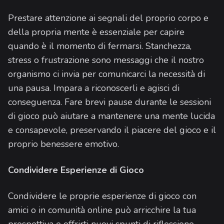
Prestare attenzione ai segnali del proprio corpo e
della propria mente è essenziale per capire
quando è il momento di fermarsi. Stanchezza,
stress o frustrazione sono messaggi che il nostro
organismo ci invia per comunicarci la necessità di
una pausa. Impara a riconoscerli e agisci di
conseguenza. Fare brevi pause durante le sessioni
di gioco può aiutare a mantenere una mente lucida
e consapevole, preservando il piacere del gioco e il
proprio benessere emotivo.
Condividere Esperienze di Gioco
Condividere le proprie esperienze di gioco con
amici o in comunità online può arricchire la tua