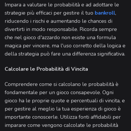
Impara a valutare le probabilità e ad adottare le
strategie più efficaci per gestire il tuo
bankroll
,
riducendo i rischi e aumentando le chances di
divertirti in modo responsabile. Ricorda sempre
che nel gioco d'azzardo non esiste una formula
magica per vincere, ma l'uso corretto della logica e
della strategia può fare una differenza significativa.
Calcolare le Probabilità di Vincita
Comprendere come si calcolano le probabilità è
fondamentale per un gioco consapevole. Ogni
gioco ha le proprie quote e percentuali di vincita, e
per gestire al meglio la tua esperienza di gioco è
importante conoscerle. Utilizza fonti affidabili per
imparare come vengono calcolate le probabilità