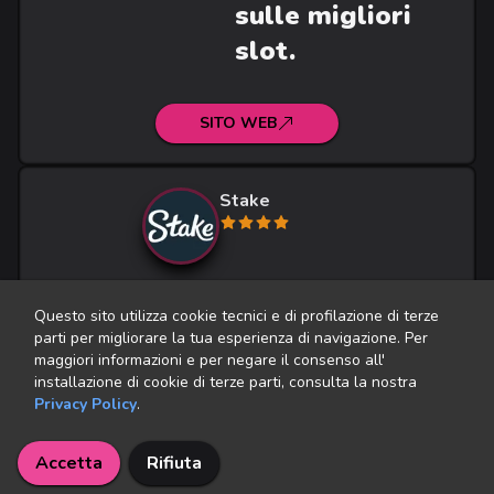
sulle migliori
slot.
SITO WEB
Stake
Senza Deposito
Con Deposito
Questo sito utilizza cookie tecnici e di profilazione di terze
Non disponibili
Fino a 2000€
parti per migliorare la tua esperienza di navigazione. Per
Sui Primi 3
maggiori informazioni e per negare il consenso all'
installazione di cookie di terze parti, consulta la nostra
Depositi
Privacy Policy
.
Accetta
Rifiuta
SITO WEB