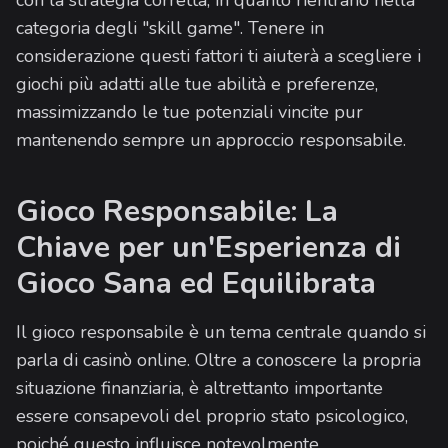
con la strategia corretta, in quanto rientrano nella
categoria degli "skill game". Tenere in
considerazione questi fattori ti aiuterà a scegliere i
giochi più adatti alle tue abilità e preferenze,
massimizzando le tue potenziali vincite pur
mantenendo sempre un approccio responsabile.
Gioco Responsabile: La
Chiave per un'Esperienza di
Gioco Sana ed Equilibrata
Il gioco responsabile è un tema centrale quando si
parla di casinò online. Oltre a conoscere la propria
situazione finanziaria, è altrettanto importante
essere consapevoli del proprio stato psicologico,
poiché questo influisce notevolmente