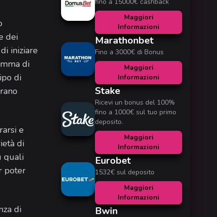
fino a 15000€ cashback
Maggiori
o
Informazioni
e dei
Marathonbet
i iniziare
Fino a 3000€ di Bonus
somma di
Maggiori
ipo di
Informazioni
Stake
erano
Ricevi un bonus del 100%
fino a 1000€ sul tuo primo
deposito.
rarsi e
Maggiori
ietà di
Informazioni
u quali
Eurobet
r poter
1532€ sul deposito
Maggiori
Informazioni
nza di
Bwin