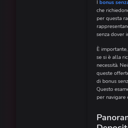
I
bonus senza
che richiedon
per questa ra
rappresentano
senza dover i
È importante,
se si è alla r
necessità. Ne
queste offert
di bonus senz
Questo esame 
per navigare 
Panoram
Deposit