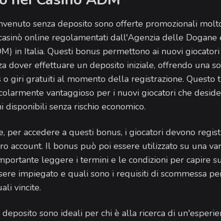
nvenuto senza deposito sono offerte promozionali molt
i casinò online regolamentati dall'Agenzia delle Dogane 
) in Italia. Questi bonus permettono ai nuovi giocatori d
za dover effettuare un deposito iniziale, offrendo una 
o giri gratuiti al momento della registrazione. Questo t
colarmente vantaggioso per i nuovi giocatori che desid
hi disponibili senza rischio economico.
 per accedere a questi bonus, i giocatori devono regist
loro account. Il bonus può poi essere utilizzato su una var
importante leggere i termini e le condizioni per capire s
sere impiegato e quali sono i requisiti di scommessa pe
ali vincite.
deposito sono ideali per chi è alla ricerca di un'esperie