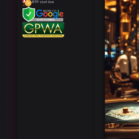
RTP slot live