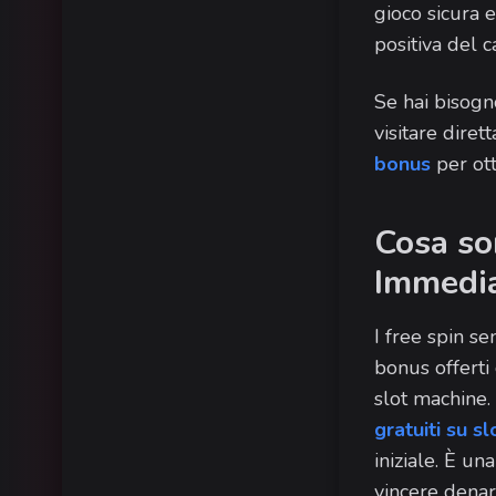
gioco sicura
positiva del c
Se hai bisogno
visitare dire
bonus
per ott
Cosa so
Immedi
I free spin s
bonus offerti
slot machine.
gratuiti su s
iniziale. È u
vincere denar