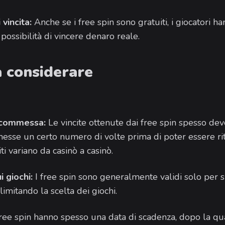
 vincita:
Anche se i free spin sono gratuiti, i giocatori h
ossibilità di vincere denaro reale.
 considerare
 scommessa:
Le vincite ottenute dai free spin spesso de
sse un certo numero di volte prima di poter essere riti
ti variano da casinò a casinò.
i giochi:
I free spin sono generalmente validi solo per s
limitando la scelta dei giochi.
free spin hanno spesso una data di scadenza, dopo la q