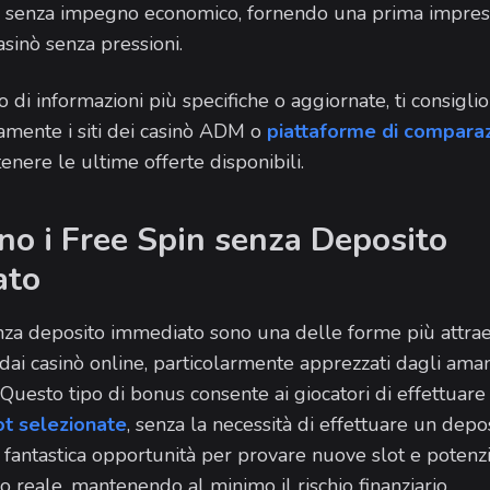
 e senza impegno economico, fornendo una prima impres
asinò senza pressioni.
 di informazioni più specifiche o aggiornate, ti consiglio
ttamente i siti dei casinò ADM o
piattaforme di compara
enere le ultime offerte disponibili.
no i Free Spin senza Deposito
ato
enza deposito immediato sono una delle forme più attrae
 dai casinò online, particolarmente apprezzati dagli aman
 Questo tipo di bonus consente ai giocatori di effettuar
lot selezionate
, senza la necessità di effettuare un depo
na fantastica opportunità per provare nuove slot e poten
o reale, mantenendo al minimo il rischio finanziario.