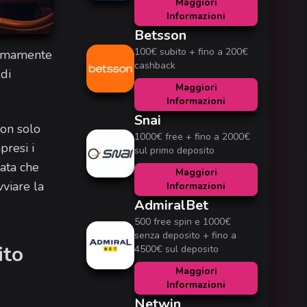
Maggiori
Informazioni
Betsson
100€ subito + fino a 200€
remamente
cashback
 di
Maggiori
Informazioni
Snai
non solo
1000€ free + fino a 2000€
presi i
sul primo deposito
iata che
Maggiori
vviare la
Informazioni
AdmiralBet
500 free spin e 1000€
senza deposito + fino a
ito
4500€ sul deposito
Maggiori
Informazioni
Netwin