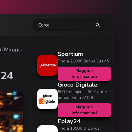
Cerca
di Maggio
Sportium
Fino a 2100€ Bonus Casinò
Maggiori
024
Informazioni
Gioco Digitale
500 free spin + 5€ Aviator e
bonus
fino a 5100€
Maggiori
Informazioni
Eplay24
Fino a 1050€ di Bonus