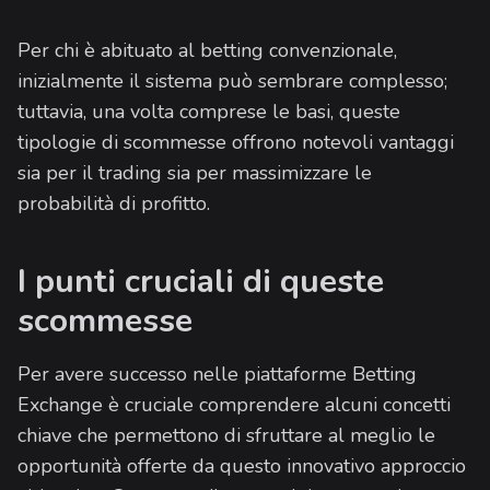
Per chi è abituato al betting convenzionale,
inizialmente il sistema può sembrare complesso;
tuttavia, una volta comprese le basi, queste
tipologie di scommesse offrono notevoli vantaggi
sia per il trading sia per massimizzare le
probabilità di profitto.
I punti cruciali di queste
scommesse
Per avere successo nelle piattaforme Betting
Exchange è cruciale comprendere alcuni concetti
chiave che permettono di sfruttare al meglio le
opportunità offerte da questo innovativo approccio