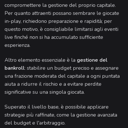
compromettere la gestione del proprio capitale.
Per quanto attraenti possano sembrare le giocate
in-play, richiedono preparazione e rapidità; per
questo motivo, è consigliabile limitarsi agli eventi
live finché non si ha accumulato sufficiente
esperienza.
Altro elemento essenziale è la
gestione del
bankroll
: stabilire un budget preciso e assegnare
una frazione moderata del capitale a ogni puntata
aiuta a ridurre il rischio e a evitare perdite
significative su una singola giocata.
Superato il livello base, è possibile applicare
strategie più raffinate, come la gestione avanzata
del budget e l'arbitraggio.