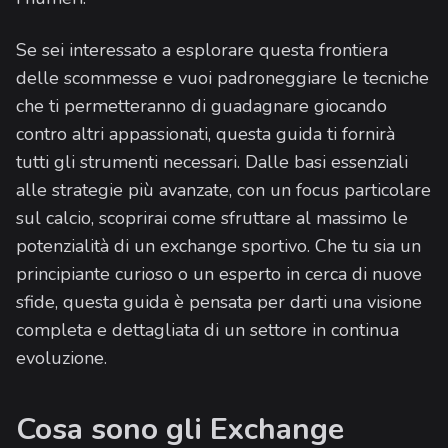
Se sei interessato a esplorare questa frontiera
delle scommesse e vuoi padroneggiare le tecniche
che ti permetteranno di guadagnare giocando
contro altri appassionati, questa guida ti fornirà
tutti gli strumenti necessari. Dalle basi essenziali
alle strategie più avanzate, con un focus particolare
sul calcio, scoprirai come sfruttare al massimo le
potenzialità di un exchange sportivo. Che tu sia un
principiante curioso o un esperto in cerca di nuove
sfide, questa guida è pensata per darti una visione
completa e dettagliata di un settore in continua
evoluzione.
Cosa sono gli Exchange