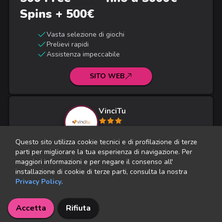
Spins + 500€
Vasta selezione di giochi
Prelievi rapidi
Assistenza impeccabile
SITO WEB
VinciTu
Questo sito utilizza cookie tecnici e di profilazione di terze
Senza Deposito
Con Deposito
parti per migliorare la tua esperienza di navigazione. Per
maggiori informazioni e per negare il consenso all'
2000€
Fino a 1200€
installazione di cookie di terze parti, consulta la nostra
Privacy Policy
.
Buone promozioni bonus
Sito veloce e fluido
Accetta
Rifiuta
App di ultima generazione