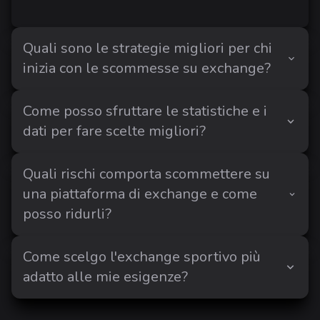
Quali sono le strategie migliori per chi
inizia con le scommesse su exchange?
Per i principianti, è consigliabile iniziare con
Come posso sfruttare le statistiche e i
puntate pre-match, analizzando bene il
dati per fare scelte migliori?
mercato prima di scommettere. Un'altra
strategia utile è limitare le giocate live fino a
L'analisi dei dati può fare una grande
Quali rischi comporta scommettere su
quando non si acquisisce una certa esperienza.
differenza nelle scommesse sportive.
una piattaforma di exchange e come
Infine, una buona gestione del bankroll –
Monitorare le prestazioni storiche delle
posso ridurli?
ovvero definire un budget e rispettarlo – è
squadre, le statistiche dei giocatori e le
fondamentale per minimizzare i rischi.
variazioni di quote in tempo reale può aiutarti a
Scommettere su un exchange sportivo
Come scelgo l'exchange sportivo più
prendere decisioni più informate e a sviluppare
comporta alcuni rischi, come la volatilità delle
adatto alle mie esigenze?
strategie avanzate. Esistono diverse piattaforme
quote e l'overtrading (ovvero l'eccesso di
che forniscono aggiornamenti e analisi
attività di scommessa). Per ridurre questi rischi,
La scelta della piattaforma giusta dipende da