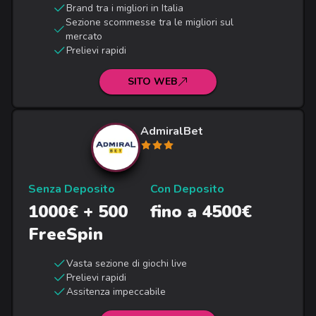
Brand tra i migliori in Italia
Sezione scommesse tra le migliori sul
mercato
Prelievi rapidi
SITO WEB
AdmiralBet
Senza Deposito
Con Deposito
1000€ + 500
fino a 4500€
FreeSpin
Vasta sezione di giochi live
Prelievi rapidi
Assitenza impeccabile