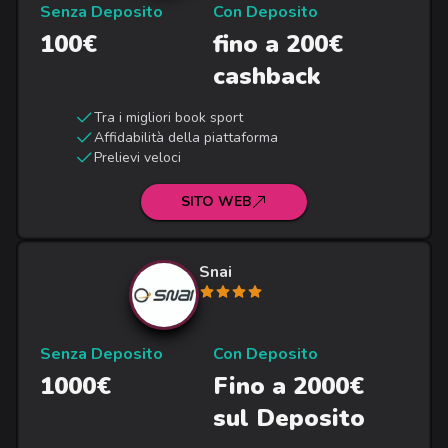
Senza Deposito
Con Deposito
100€
fino a 200€
cashback
Tra i migliori book sport
Affidabilità della piattaforma
Prelievi veloci
SITO WEB
Snai
Senza Deposito
Con Deposito
1000€
Fino a 2000€
sul Deposito