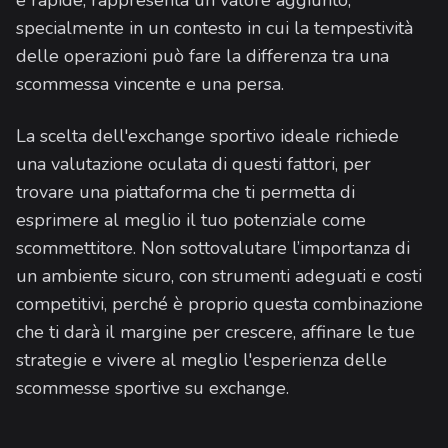
e rapide, rappresenta un valore aggiunto,
specialmente in un contesto in cui la tempestività
delle operazioni può fare la differenza tra una
scommessa vincente e una persa.
La scelta dell'exchange sportivo ideale richiede
una valutazione oculata di questi fattori, per
trovare una piattaforma che ti permetta di
esprimere al meglio il tuo potenziale come
scommettitore. Non sottovalutare l’importanza di
un ambiente sicuro, con strumenti adeguati e costi
competitivi, perché è proprio questa combinazione
che ti darà il margine per crescere, affinare le tue
strategie e vivere al meglio l'esperienza delle
scommesse sportive su exchange.