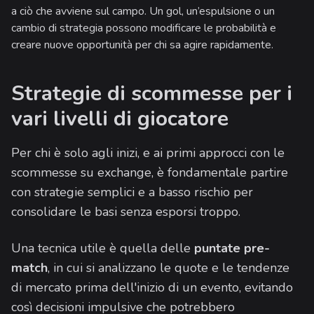
a ciò che avviene sul campo. Un gol, un’espulsione o un
cambio di strategia possono modificare le probabilità e
creare nuove opportunità per chi sa agire rapidamente.
Strategie di scommesse per i
vari livelli di giocatore
Per chi è solo agli inizi, e ai primi approcci con le
scommesse su exchange, è fondamentale partire
con strategie semplici e a basso rischio per
consolidare le basi senza esporsi troppo.
Una tecnica utile è quella delle
puntate pre-
match
, in cui si analizzano le quote e le tendenze
di mercato prima dell'inizio di un evento, evitando
così decisioni impulsive che potrebbero