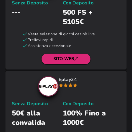
Senza Deposito
Con Deposito
---
500 FS +
5105€
Vasta selezione di giochi casinò live
Prelievi rapidi
Assistenza eccezionale
SITO WEB
Eplay24
Senza Deposito
Con Deposito
50€ alla
100% Fino a
convalida
1000€