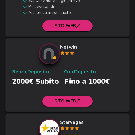
Vasta sezione di giochi live
Prelievi rapidi
Assitenza impeccabile
SITO WEB
Netwin
Senza Deposito
Con Deposito
2000€ Subito
Fino a 1000€
SITO WEB
Starvegas