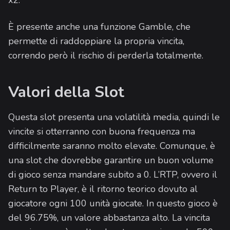
x2.
È presente anche una funzione Gamble, che
permette di raddoppiare la propria vincita,
correndo però il rischio di perderla totalmente.
Valori della Slot
Questa slot presenta una volatilità media, quindi le
vincite si otterranno con buona frequenza ma
difficilmente saranno molto elevate. Comunque, è
una slot che dovrebbe garantire un buon volume
di gioco senza mandare subito a 0. L’RTP, ovvero il
Return to Player, è il ritorno teorico dovuto al
giocatore ogni 100 unità giocate. In questo gioco è
del 96.75%, un valore abbastanza alto. La vincita