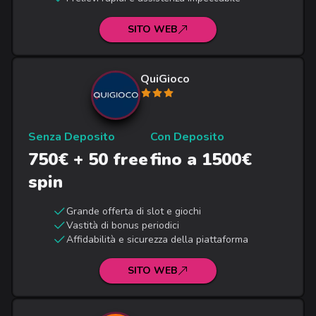
SITO WEB
QuiGioco
Senza Deposito
Con Deposito
750€ + 50 free
fino a 1500€
spin
Grande offerta di slot e giochi
Vastità di bonus periodici
Affidabilità e sicurezza della piattaforma
SITO WEB