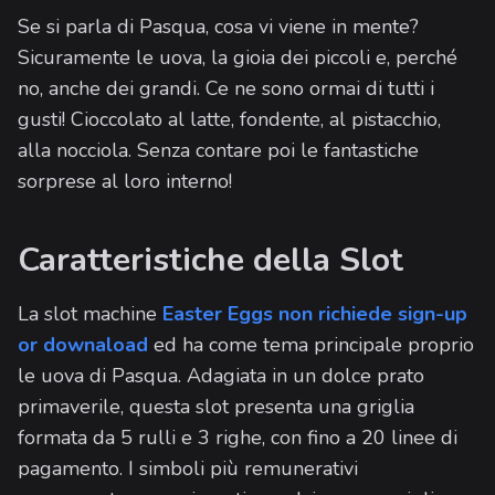
Se si parla di Pasqua, cosa vi viene in mente?
Sicuramente le uova, la gioia dei piccoli e, perché
no, anche dei grandi. Ce ne sono ormai di tutti i
gusti! Cioccolato al latte, fondente, al pistacchio,
alla nocciola. Senza contare poi le fantastiche
sorprese al loro interno!
Caratteristiche della Slot
La slot machine
Easter Eggs non richiede sign-up
or downaload
ed ha come tema principale proprio
le uova di Pasqua. Adagiata in un dolce prato
primaverile, questa slot presenta una griglia
formata da 5 rulli e 3 righe, con fino a 20 linee di
pagamento. I simboli più remunerativi