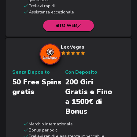
Prelievi rapidi
Assistenza eccezionale
SITO WEB
LeoVegas
Senza Deposito
Con Deposito
50 Free Spins
200 Giri
gratis
Gratis e Fino
a 1500€ di
Bonus
Marchio internazionale
Bonus periodici
Prelievi rapidi e assistenza impeccabile