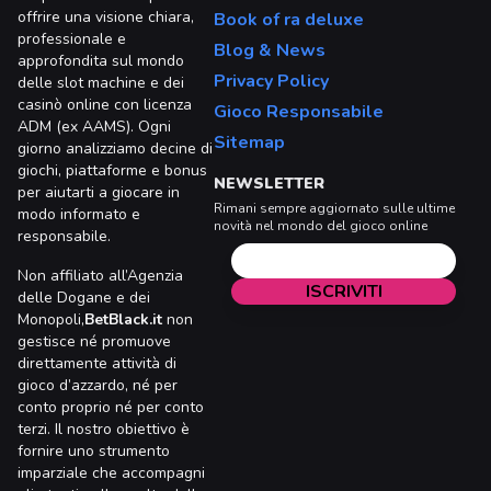
offrire una visione chiara,
Book of ra deluxe
professionale e
Blog & News
approfondita sul mondo
Privacy Policy
delle slot machine e dei
casinò online con licenza
Gioco Responsabile
ADM (ex AAMS). Ogni
Sitemap
giorno analizziamo decine di
giochi, piattaforme e bonus
NEWSLETTER
per aiutarti a giocare in
Rimani sempre aggiornato sulle ultime
modo informato e
novità nel mondo del gioco online
responsabile.
Non affiliato all’Agenzia
delle Dogane e dei
Monopoli,
BetBlack.it
non
gestisce né promuove
direttamente attività di
gioco d’azzardo, né per
conto proprio né per conto
terzi. Il nostro obiettivo è
fornire uno strumento
imparziale che accompagni