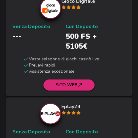
Gioco Digitale
Senza Deposito
Con Deposito
---
500 FS +
5105€
Vasta selezione di giochi casinò live
Prelievi rapidi
Assistenza eccezionale
SITO WEB
Eplay24
Senza Deposito
Con Deposito