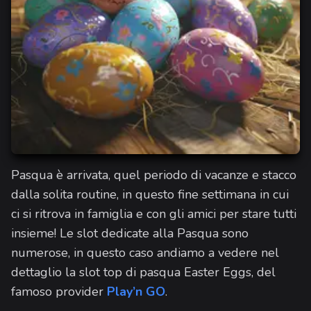
Pasqua è arrivata, quel periodo di vacanze e stacco
dalla solita routine, in questo fine settimana in cui
ci si ritrova in famiglia e con gli amici per stare tutti
insieme! Le slot dedicate alla Pasqua sono
numerose, in questo caso andiamo a vedere nel
dettaglio la slot top di pasqua Easter Eggs, del
famoso provider
Play’n GO
.