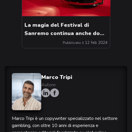
La magia del Festival di
Sanremo continua anche dopo
la finale: 2.000 euro vinti
12 feb 2024
Pubblicato il
Marco Tripi
Autore
Marco Tripi è un copywriter specializzato nel settore
gambling, con oltre 10 anni di esperienza e