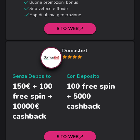
Buone promozioni bonus
Sito veloce e fluido
App di ultima generazione
SITO WEB
Domusbet
Senza Deposito
Con Deposito
150€ + 100
100 free spin
free spin +
+ 5000
10000€
cashback
cashback
SITO WEB