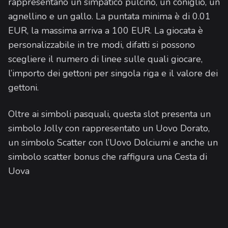
rappresentano un simpatico pulcino, un coniglio, un
agnellino e un gallo. La puntata minima è di 0.01
EUR, la massima arriva a 100 EUR. La giocata è
personalizzabile in tre modi, difatti si possono
scegliere il numero di linee sulle quali giocare,
l’importo dei gettoni per singola riga e il valore dei
gettoni.
Oltre ai simboli pasquali, questa slot presenta un
simbolo Jolly con rappresentato un Uovo Dorato,
un simbolo Scatter con l’Uovo Dolciumi e anche un
simbolo scatter bonus che raffigura una Cesta di
Uova