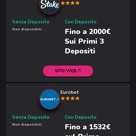
Senza Deposito
Con Deposito
Non disponibili
Fino a 2000€
Sui Primi 3
Depositi
SITO WEB
Eurobet
Senza Deposito
Con Deposito
Non disponibili
Fino a 1532€