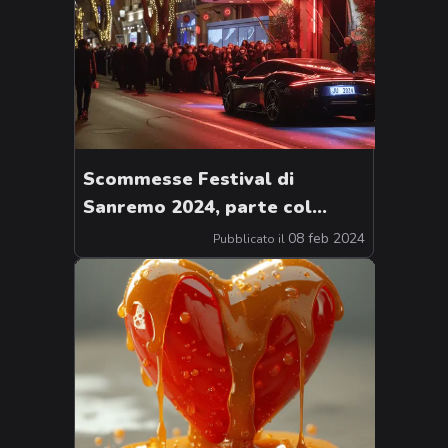
Scommesse Festival di
Sanremo 2024, parte col
botto la 74esima edizione
08 feb 2024
Pubblicato il