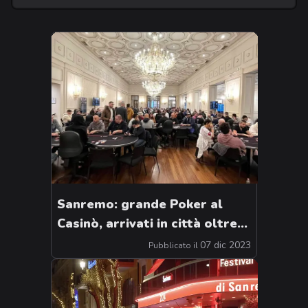
Sanremo: grande Poker al
Casinò, arrivati in città oltre
3.000 giocatori per più di
07 dic 2023
Pubblicato il
10mila presenze