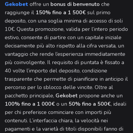
Gekobet
offre un
bonus di benvenuto
che
raggiunge il
150% fino a 1 500€
sul primo
deposito, con una soglia minima di accesso di soli
10€. Questa promozione, valida per l’intero periodo
estivo, consente di partire con un capitale iniziale
decisamente più alto rispetto alla cifra versata, un
vantaggio che rende l’esperienza immediatamente
più coinvolgente. Il requisito di puntata è fissato a
40 volte l’importo del deposito, condizione
trasparente che permette di pianificare in anticipo il
percorso per lo sblocco delle vincite. Oltre al
pacchetto principale,
Gekobet
propone anche un
100% fino a 1 000€
o un
50% fino a 500€
, ideali
per chi preferisce cominciare con importi più
contenuti. L’interfaccia chiara, la velocità nei
pagamenti e la varietà di titoli disponibili fanno di