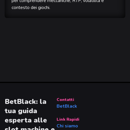
per comprendere meccaniche, RTP, volatilità e
contesto dei giochi.
BetBlack: la
Contatti
BetBlack
tua guida
esperta alle
Link Rapidi
Chi siamo
slot machine e