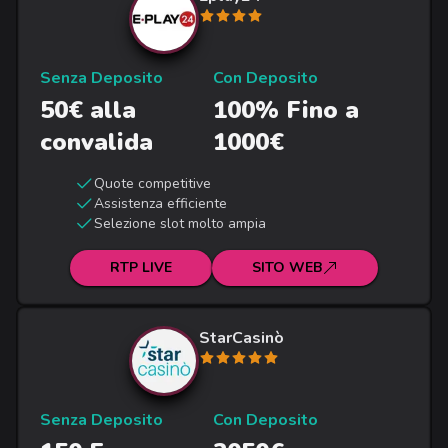
Senza Deposito
Con Deposito
50€ alla
100% Fino a
convalida
1000€
Quote competitive
Assistenza efficiente
Selezione slot molto ampia
RTP LIVE
SITO WEB
StarCasinò
Senza Deposito
Con Deposito