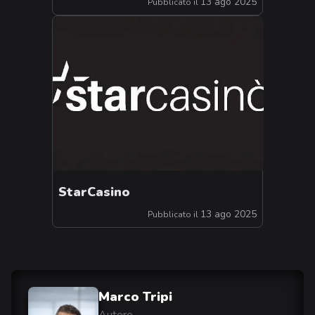
13 ago 2025
Pubblicato il
StarCasino
13 ago 2025
Pubblicato il
Marco Tripi