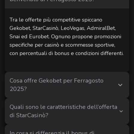
Tra le offerte più competitive spiccano
Gekobet, StarCasinò, LeoVegas, AdmiralBet,
Snai ed Eurobet. Ognuno propone promozioni
specifiche per casinò e scommesse sportive,
con percentuali di bonus e condizioni differenti.
Cosa offre Gekobet per Ferragosto
2025?
Gekobet propone un bonus di benvenuto fino
Quali sono le caratteristiche dell’offerta
al 150% fino a 1 500€ sul primo deposito, con
di StarCasinò?
accesso a partire da 10€. Sono disponibili
anche varianti al 100% fino a 1 000€ e al 50%
StarCasinò propone fino a 2 050€ di cashback
In cosa si differenzia il bonus di