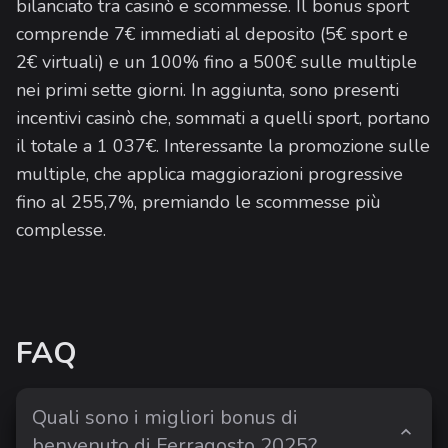
bilanciato tra casinò e scommesse. Il bonus sport
comprende 7€ immediati al deposito (5€ sport e
2€ virtuali) e un 100% fino a 500€ sulle multiple
nei primi sette giorni. In aggiunta, sono presenti
incentivi casinò che, sommati a quelli sport, portano
il totale a 1 037€. Interessante la promozione sulle
multiple, che applica maggiorazioni progressive
fino al 255,7%, premiando le scommesse più
complesse.
FAQ
Quali sono i migliori bonus di
benvenuto di Ferragosto 2025?