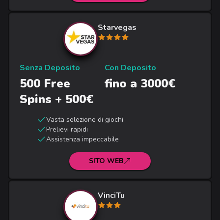
Starvegas
Senza Deposito
Con Deposito
500 Free
fino a 3000€
Spins + 500€
Vasta selezione di giochi
Prelievi rapidi
Assistenza impeccabile
SITO WEB
VinciTu