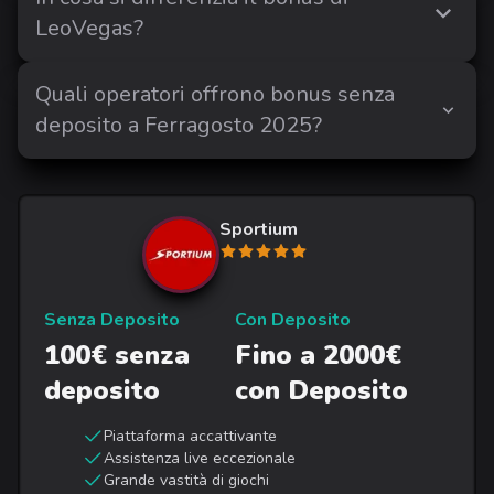
fino a 500€, con requisito di puntata di 40 volte
e 150 free spin senza deposito per il casinò,
LeoVegas?
l’importo depositato.
oltre a un cashback del 50% sulla prima
multipla persa per lo sport. L’iscrizione con
LeoVegas distribuisce il bonus su tre depositi
Quali operatori offrono bonus senza
SPID consente di ricevere i bonus
per un totale fino a 1 500€ e 200 free spin, con
deposito a Ferragosto 2025?
immediatamente.
requisito di puntata di 35 volte. È disponibile
anche un bonus sport fino a 500€, pensato per
AdmiralBet, Snai e StarCasinò propongono
chi gioca soprattutto da mobile.
bonus senza deposito. AdmiralBet arriva fino a
Sportium
1 000€ e 300 free spin, Snai fino a 1 000€ in
quattro tranche, mentre StarCasinò offre 150
free spin gratuiti.
Senza Deposito
Con Deposito
100€ senza
Fino a 2000€
deposito
con Deposito
Piattaforma accattivante
Assistenza live eccezionale
Grande vastità di giochi