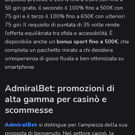
50 giri gratis, il secondo il 100% fino a 500€ con
75 giri e il terzo il 100% fino a 650€ con ulteriori
75 giri. Il requisito di puntata di 35 volte rende
l’offerta equilibrata tra sfida e accessibilità. È
disponibile anche un
bonus sport fino a 500€
, che
completa un pacchetto mirato a chi desidera
un’esperienza di gioco fluida e ben ottimizzata su
smartphone.
AdmiralBet: promozioni di
alta gamma per casinò e
scommesse
AdmiralBet
si distingue per l’ampiezza della sua
proposta di benvenuto. Nel settore casinò, la