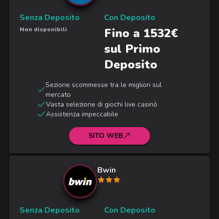
Senza Deposito
Con Deposito
Non disponibili
Fino a 1532€
sul Primo
Deposito
Sezione scommesse tra le migliori sul
mercato
Vasta selezione di giochi live casinò
Assistenza impeccabile
SITO WEB
Bwin
Senza Deposito
Con Deposito