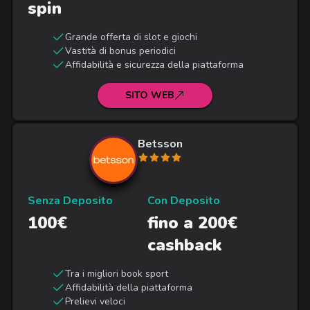
spin
Grande offerta di slot e giochi
Vastità di bonus periodici
Affidabilità e sicurezza della piattaforma
SITO WEB
Betsson
Senza Deposito
Con Deposito
100€
fino a 200€
cashback
Tra i migliori book sport
Affidabilità della piattaforma
Prelievi veloci