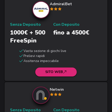
AdmiralBet
Senza Deposito
Con Deposito
1000€ + 500
fino a 4500€
FreeSpin
Vasta sezione di giochi live
Prelievi rapidi
Assitenza impeccabile
SITO WEB
Netwin
Senza Deposito
Con Deposito