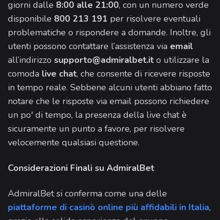
giorni dalle
8:00 alle 21:00
, con un numero verde
disponibile
800 213 191
per risolvere eventuali
problematiche o rispondere a domande. Inoltre, gli
utenti possono contattare l’assistenza via
email
all’indirizzo
supporto@admiralbet.it
o utilizzare la
comoda
live chat
, che consente di ricevere risposte
in tempo reale. Sebbene alcuni utenti abbiano fatto
notare che le risposte via email possono richiedere
un po' di tempo, la presenza della live chat è
sicuramente un punto a favore, per risolvere
velocemente qualsiasi questione.
Considerazioni Finali su AdmiralBet
AdmiralBet si conferma come una delle
piattaforme di casinò online più affidabili in Italia
,