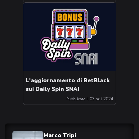
L'aggiornamento di BetBlack
sui Daily Spin SNAI
03 set 2024
Pubblicato il
Marco Tripi