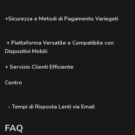
+Sicurezza e Metodi di Pagamento Variegati
+ Piattaforma Versatile e Compatibile con
Dispositivi Mobili
+ Servizio Clienti Efficiente
Contro
- Tempi di Risposta Lenti via Email
FAQ