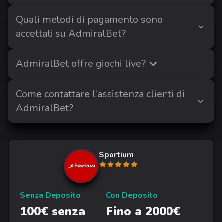
AdmiralBet propone un pacchetto di
Quali metodi di pagamento sono
benvenuto con 100 Free Spin su due slot
accettati su AdmiralBet?
popolari (Book of Ra deluxe e Gates of
AdmiralBet) e un bonus di 100€ dopo la
AdmiralBet accetta vari metodi di pagamento,
AdmiralBet offre giochi live?
verifica dell’account. Inoltre, offre un bonus sul
tra cui carte di credito, PostePay, PayPal, Skrill
primo deposito del 200% fino a 1.000€, che
e Neteller. I prelievi devono essere effettuati
Sì, AdmiralBet ha una sezione dedicata ai giochi
Come contattare l’assistenza clienti di
richiede un requisito di giocata pari a 50 volte
sullostesso metodo usato per il deposito,
live, che include Blackjack, Roulette, Baccarat e
AdmiralBet?
l’importo del bonus.
garantendo sicurezza e trasparenza nelle
varianti di Poker. I croupier reali e l’interazione
transazioni.
in tempo reale rendono l’esperienza di gioco
L’assistenza clienti è disponibile tutti i giorni
particolarmente coinvolgente.
dalle 8:00 alle 21:00 tramite numero verde
Sportium
(800 213 191), email (supporto@admiralbet.it)
e live chat. Quest’ultima rappresenta il modo
più rapido per ottenere supporto in tempo
Senza Deposito
Con Deposito
reale.
100€ senza
Fino a 2000€