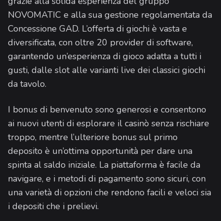
grazie alla solida esperienza del gruppo
NOVOMATIC e alla sua gestione regolamentata da
Concessione GAD. L’offerta di giochi è vasta e
diversificata, con oltre 20 provider di software,
garantendo un’esperienza di gioco adatta a tutti i
gusti, dalle slot alle varianti live dei classici giochi
da tavolo.
I bonus di benvenuto sono generosi e consentono
ai nuovi utenti di esplorare il casinò senza rischiare
troppo, mentre l’ulteriore bonus sul primo
deposito è un’ottima opportunità per dare una
spinta al saldo iniziale. La piattaforma è facile da
navigare, e i metodi di pagamento sono sicuri, con
una varietà di opzioni che rendono facili e veloci sia
i depositi che i prelievi.