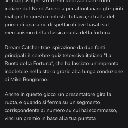
acchiappasogni, strumenti utilizzati dalle tribù
indiane del Nord America per allontanare gli spiriti
maligni. In questo contesto, tuttavia, si tratta del
primo di una serie di spettacoli live basati sul
meccanismo della classica ruota della fortuna.
Dream Catcher trae ispirazione da due fonti
principali: il celebre quiz televisivo italiano "La
Ruota della Fortuna", che ha lasciato un'impronta
indelebile nella storia grazie alla lunga conduzione
di Mike Bongiorno.
Anche in questo gioco, un presentatore gira la
ruota, e quando si ferma su un segmento
corrispondente al numero su cui hai scommesso,
vinci un premio in base alla tua puntata.