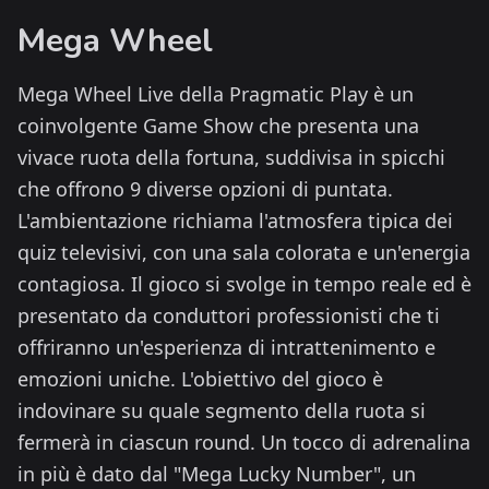
Mega Wheel
Mega Wheel Live della Pragmatic Play è un
coinvolgente Game Show che presenta una
vivace ruota della fortuna, suddivisa in spicchi
che offrono 9 diverse opzioni di puntata.
L'ambientazione richiama l'atmosfera tipica dei
quiz televisivi, con una sala colorata e un'energia
contagiosa. Il gioco si svolge in tempo reale ed è
presentato da conduttori professionisti che ti
offriranno un'esperienza di intrattenimento e
emozioni uniche. L'obiettivo del gioco è
indovinare su quale segmento della ruota si
fermerà in ciascun round. Un tocco di adrenalina
in più è dato dal "Mega Lucky Number", un