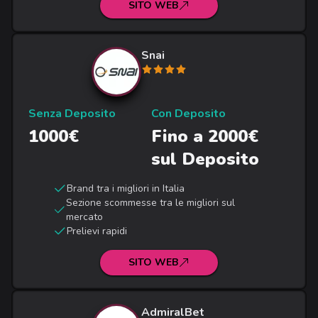
SITO WEB
Snai
Senza Deposito
Con Deposito
1000€
Fino a 2000€
sul Deposito
Brand tra i migliori in Italia
Sezione scommesse tra le migliori sul
mercato
Prelievi rapidi
SITO WEB
AdmiralBet