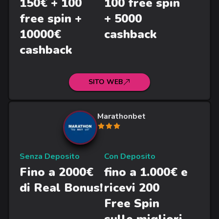
150€ + 100
100 free spin
free spin +
+ 5000
10000€
cashback
cashback
SITO WEB
Marathonbet
Senza Deposito
Con Deposito
Fino a 2000€
fino a 1.000€ e
di Real Bonus!
ricevi 200
Free Spin