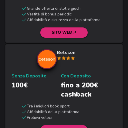
Grande offerta di slot e giochi
Vastità di bonus periodici
Affidabilità e sicurezza della piattaforma
SITO WEB
Betsson
Senza Deposito
Con Deposito
100€
fino a 200€
cashback
Tra i migliori book sport
Affidabilità della piattaforma
Prelievi veloci