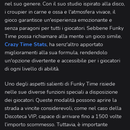
nel suo genere. Con il suo studio ispirato alla disco,
i croupier in carne e ossa e l'atmosfera vivace, il
gioco garantisce un'esperienza emozionante e
senza paragoni per tutti i giocatori. Sebbene Funky
Time possa richiamare alla mente un gioco simile,
Crazy Time Stats
, ha senz'altro apportato
miglioramenti alla sua formula, rendendolo
un'opzione divertente e accessibile per i giocatori
di ogni livello di abilità.
Uno degli aspetti salienti di Funky Time risiede
nelle sue diverse funzioni speciali a disposizione
dei giocatori. Queste modalità possono aprire la
strada a vincite considerevoli, come nel caso della
Discoteca VIP, capace di arrivare fino a 1500 volte
l’importo scommesso. Tuttavia, è importante