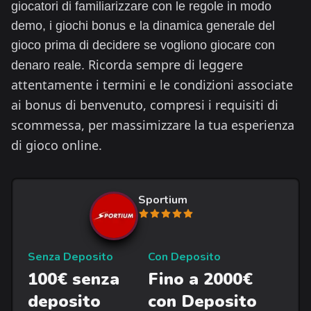
giocatori di familiarizzare con le regole in modo
demo, i giochi bonus e la dinamica generale del
gioco prima di decidere se vogliono giocare con
Ricorda sempre di leggere
denaro reale.
attentamente i termini e le condizioni associate
ai bonus di benvenuto, compresi i requisiti di
scommessa, per massimizzare la tua esperienza
di gioco online.
Sportium
Senza Deposito
Con Deposito
100€ senza
Fino a 2000€
deposito
con Deposito