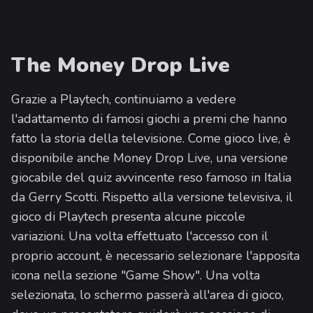
The Money Drop Live
Grazie a Playtech, continuiamo a vedere
l'adattamento di famosi giochi a premi che hanno
fatto la storia della televisione. Come gioco live, è
disponibile anche Money Drop Live, una versione
giocabile del quiz avvincente reso famoso in Italia
da Gerry Scotti. Rispetto alla versione televisiva, il
gioco di Playtech presenta alcune piccole
variazioni. Una volta effettuato l'accesso con il
proprio account, è necessario selezionare l'apposita
icona nella sezione "Game Show". Una volta
selezionata, lo schermo passerà all'area di gioco,