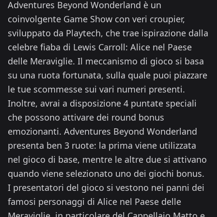
Adventures Beyond Wonderland è un
coinvolgente Game Show con veri croupier,
sviluppato da Playtech, che trae ispirazione dalla
celebre fiaba di Lewis Carroll: Alice nel Paese
delle Meraviglie. Il meccanismo di gioco si basa
su una ruota fortunata, sulla quale puoi piazzare
le tue scommesse sui vari numeri presenti.
Inoltre, avrai a disposizione 4 puntate speciali
che possono attivare dei round bonus
emozionanti. Adventures Beyond Wonderland
presenta ben 3 ruote: la prima viene utilizzata
nel gioco di base, mentre le altre due si attivano
quando viene selezionato uno dei giochi bonus.
I presentatori del gioco si vestono nei panni dei
famosi personaggi di Alice nel Paese delle
Meraviglie, in particolare del Cappellaio Matto e