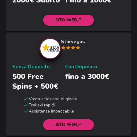
2000€ Subito
Fino a 1000€
SITO WEB
Starvegas
Senza Deposito
Con Deposito
500 Free
fino a 3000€
Spins + 500€
Vasta selezione di giochi
Prelievi rapidi
Assistenza impeccabile
SITO WEB