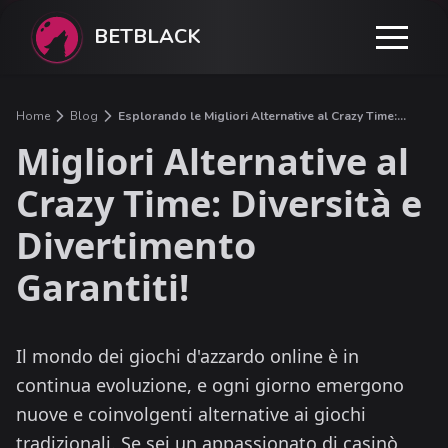
BETBLACK
Home
Blog
Esplorando le Migliori Alternative al Crazy Time:
Diversità e Divertimento Garantiti!
Migliori Alternative al
Crazy Time: Diversità e
Divertimento
Garantiti!
Il mondo dei giochi d'azzardo online è in
continua evoluzione, e ogni giorno emergono
nuove e coinvolgenti alternative ai giochi
tradizionali. Se sei un appassionato di casinò