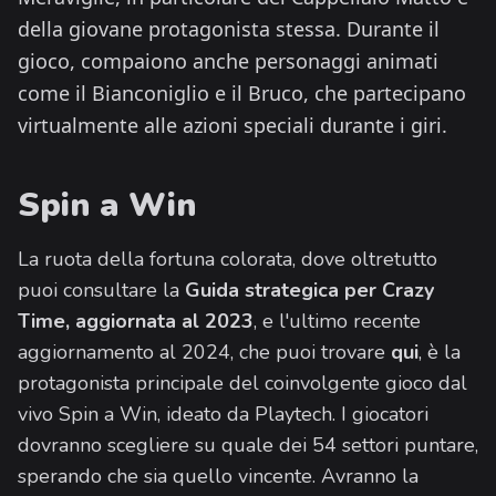
della giovane protagonista stessa. Durante il
gioco, compaiono anche personaggi animati
come il Bianconiglio e il Bruco, che partecipano
virtualmente alle azioni speciali durante i giri.
Spin a Win
La ruota della fortuna colorata, dove oltretutto
puoi consultare la
Guida strategica per Crazy
Time, aggiornata al 2023
, e l'ultimo recente
aggiornamento al 2024, che puoi trovare
qui
,
è la
protagonista principale del coinvolgente gioco dal
vivo Spin a Win, ideato da Playtech. I giocatori
dovranno scegliere su quale dei 54 settori puntare,
sperando che sia quello vincente. Avranno la