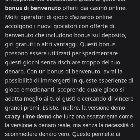
bonus di benvenuto
offerti dai casinò online.
Molti operatori di gioco d'azzardo online
accolgono i nuovi giocatori con offerte di
benvenuto che includono bonus sul deposito,
giri gratuiti o altri vantaggi. Questi bonus
possono essere utilizzati per sperimentare
questi giochi senza rischiare troppo del tuo
denaro. Con un bonus di benvenuto, avrai la
possibilità di immergerti in queste esperienze di
gioco emozionanti, scoprendo quale gioco si
adatta meglio ai tuoi gusti e cercando di vincere
grandi premi. Esiste, inoltre, l
a versione demo
Crazy Time demo
che funziona esattamente come
la versione a denaro reale, ma senza la necessità di
scommettere denaro vero. Questo permette ai