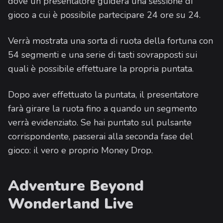
dove un presentatore guiderà una sessione di
gioco a cui è possibile partecipare 24 ore su 24.
Verrà mostrata una sorta di ruota della fortuna con
54 segmenti e una serie di tasti sovrapposti sui
quali è possibile effettuare la propria puntata.
Dopo aver effettuato la puntata, il presentatore
farà girare la ruota fino a quando un segmento
verrà evidenziato. Se hai puntato sul pulsante
corrispondente, passerai alla seconda fase del
gioco: il vero e proprio Money Drop.
Adventure Beyond
Wonderland Live