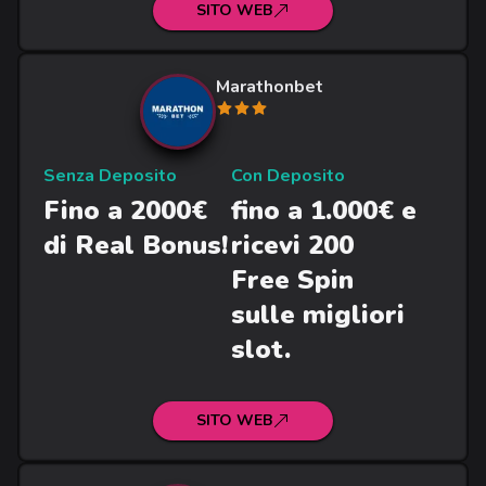
SITO WEB
Marathonbet
Senza Deposito
Con Deposito
Fino a 2000€
fino a 1.000€ e
di Real Bonus!
ricevi 200
Free Spin
sulle migliori
slot.
SITO WEB