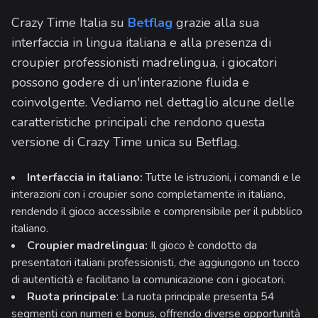
Crazy Time Italia su
Betflag
grazie alla sua
interfaccia in lingua italiana e alla presenza di
croupier professionisti madrelingua, i giocatori
possono godere di un'interazione fluida e
coinvolgente. Vediamo nel dettaglio alcune delle
caratteristiche principali che rendono questa
versione di Crazy Time unica su Betflag.
Interfaccia in italiano:
Tutte le istruzioni, i comandi e le
interazioni con i croupier sono completamente in italiano,
rendendo il gioco accessibile e comprensibile per il pubblico
italiano.
Croupier madrelingua:
Il gioco è condotto da
presentatori italiani professionisti, che aggiungono un tocco
di autenticità e facilitano la comunicazione con i giocatori.
Ruota principale
: La ruota principale presenta 54
segmenti con numeri e bonus, offrendo diverse opportunità