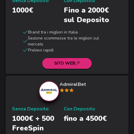
Senza Deposito
Con Deposito
1000€
Fino a 2000€
sul Deposito
Brand tra i migliori in Italia
Sezione scommesse tra le migliori sul
mercato
Prelievi rapidi
SITO WEB
AdmiralBet
Senza Deposito
Con Deposito
1000€ + 500
fino a 4500€
FreeSpin