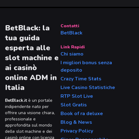
BetBlack: la
Contatti
BetBlack
tua guida
esperta alle
Link Rapidi
Chi siamo
slot machine e
I migliori bonus senza
ai casinò
deposito
online ADM in
Crazy Time Stats
Italia
Live Casino Statistiche
RTP Slot Live
BetBlack.it
è un portale
Slot Gratis
indipendente nato per
offrire una visione chiara,
Book of ra deluxe
professionale e
Blog & News
approfondita sul mondo
Privacy Policy
delle slot machine e dei
casinò online con licenza