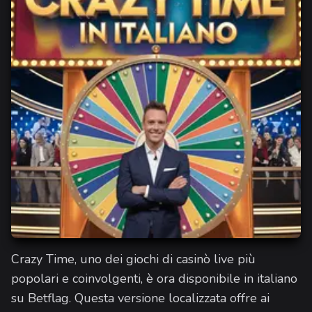
Crazy Time, uno dei giochi di casinò live più
popolari e coinvolgenti, è ora disponibile in italiano
su Betflag. Questa versione localizzata offre ai