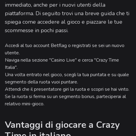
immediato, anche per i nuovi utenti della
piattaforma. Di seguito trovi una breve guida che ti
spiega come accedere al gioco e piazzare le tue
scommesse in pochi passi.
Accedi al tuo account Betflag o registrati se sei un nuovo
utente.
Naviga nella sezione "Casino Live" e cerca "Crazy Time
Italia".
Una volta entrato nel gioco, scegli la tua puntata e su quale
segmento della ruota vuoi puntare.
Attendi che il presentatore giri la ruota e scopri se hai vinto.
Se la ruota si ferma su un segmento bonus, parteciperai al
relativo mini-gioco.
Vantaggi di giocare a Crazy
Time in italiano