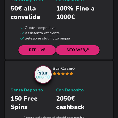
Senza Deposito
Con Deposito
50€ alla
100% Fino a
convalida
1000€
Quote competitive
Assistenza efficiente
Selezione slot molto ampia
RTP LIVE
SITO WEB
StarCasinò
Senza Deposito
Con Deposito
150 Free
2050€
Spins
cashback
Vasta selezione di giochi con novità