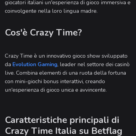
giocatori italiani un'esperienza di gioco immersiva e
coinvolgente nella loro lingua madre.
Cos'è Crazy Time?
Crazy Time è un innovativo gioco show sviluppato
da
Evolution Gaming
, leader nel settore dei casinò
live. Combina elementi di una ruota della fortuna
con mini-giochi bonus interattivi, creando
un'esperienza di gioco unica e avvincente.
Caratteristiche principali di
Crazy Time Italia su Betflag