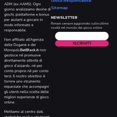
Gioco Responsabile
ADM (ex AAMS). Ogni
Sitemap
giorno analizziamo decine di
giochi, piattaforme e bonus
NEWSLETTER
per aiutarti a giocare in
Rimani sempre aggiornato sulle ultime
modo informato e
novità nel mondo del gioco online
responsabile.
Non affiliato all’Agenzia
delle Dogane e dei
Monopoli,
BetBlack.it
non
gestisce né promuove
direttamente attività di
gioco d’azzardo, né per
conto proprio né per conto
terzi. Il nostro obiettivo è
fornire uno strumento
imparziale che accompagni
gli utenti nella scelta delle
migliori esperienze di gioco
online.
Mettiamo al centro dati,
statistiche reali e strumenti