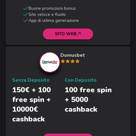
Buone promozioni bonus
Sito veloce e fluido
App di ultima generazione
SITO WEB
Domusbet
Senza Deposito
Con Deposito
150€ + 100
100 free spin
free spin +
+ 5000
10000€
cashback
cashback