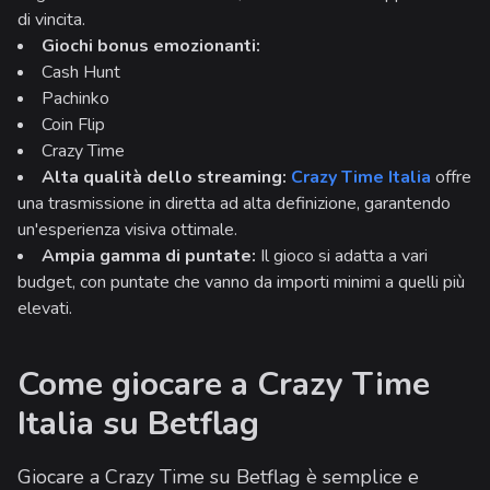
di vincita.
Giochi bonus emozionanti:
Cash Hunt
Pachinko
Coin Flip
Crazy Time
Alta qualità dello streaming:
Crazy Time Italia
offre
una trasmissione in diretta ad alta definizione, garantendo
un'esperienza visiva ottimale.
Ampia gamma di puntate:
Il gioco si adatta a vari
budget, con puntate che vanno da importi minimi a quelli più
elevati.
Come giocare a Crazy Time
Italia su Betflag
Giocare a Crazy Time su Betflag è semplice e