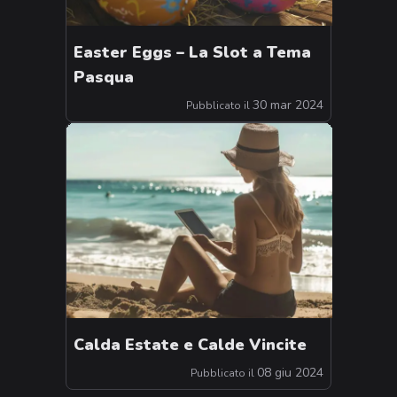
Easter Eggs – La Slot a Tema
Pasqua
30 mar 2024
Pubblicato il
Calda Estate e Calde Vincite
08 giu 2024
Pubblicato il