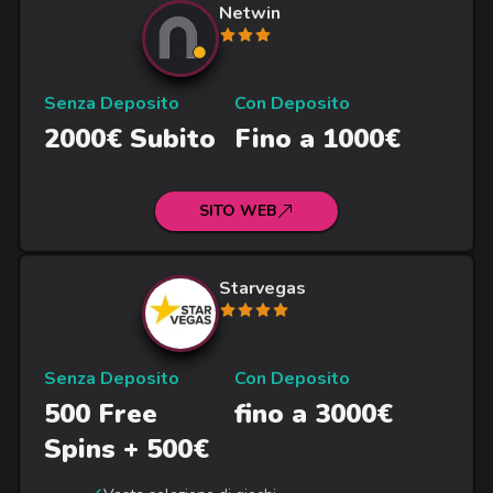
Netwin
Senza Deposito
Con Deposito
2000€ Subito
Fino a 1000€
SITO WEB
Starvegas
Senza Deposito
Con Deposito
500 Free
fino a 3000€
Spins + 500€