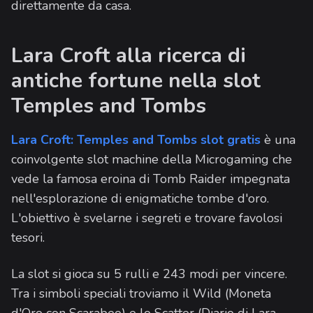
direttamente da casa.
Lara Croft alla ricerca di
antiche fortune nella slot
Temples and Tombs
Lara Croft: Temples and Tombs slot gratis
è una
coinvolgente slot machine della Microgaming che
vede la famosa eroina di Tomb Raider impegnata
nell'esplorazione di enigmatiche tombe d'oro.
L'obiettivo è svelarne i segreti e trovare favolosi
tesori.
La slot si gioca su 5 rulli e 243 modi per vincere.
Tra i simboli speciali troviamo il Wild (Moneta