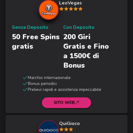
LeoVegas
Senza Deposito
Con Deposito
50 Free Spins
200 Giri
gratis
Gratis e Fino
a 1500€ di
Bonus
Marchio internazionale
Bonus periodici
Prelievi rapidi e assistenza impeccabile
SITO WEB
QuiGioco