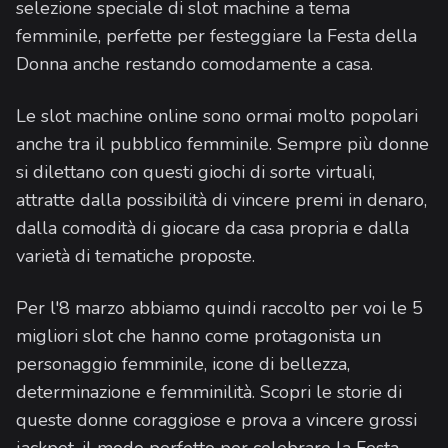
selezione speciale di slot machine a tema
femminile, perfette per festeggiare la Festa della
Donna anche restando comodamente a casa.
Le slot machine online sono ormai molto popolari
anche tra il pubblico femminile. Sempre più donne
si dilettano con questi giochi di sorte virtuali,
attratte dalla possibilità di vincere premi in denaro,
dalla comodità di giocare da casa propria e dalla
varietà di tematiche proposte.
Per l'8 marzo abbiamo quindi raccolto per voi le 5
migliori slot che hanno come protagonista un
personaggio femminile, icone di bellezza,
determinazione e femminilità. Scopri le storie di
queste donne coraggiose e prova a vincere grossi