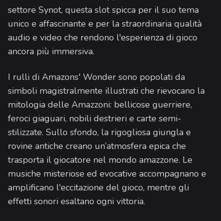
settore Synot, questa slot spicca per il suo tema
unico e affascinante e per la straordinaria qualità
audio e video che rendono l'esperienza di gioco
ancora più immersiva.
I rulli di Amazons' Wonder sono popolati da
simboli magistralmente illustrati che rievocano la
mitologia delle Amazzoni: bellicose guerriere,
feroci giaguari, nobili destrieri e carte semi-
stilizzate. Sullo sfondo, la rigogliosa giungla e
rovine antiche creano un’atmosfera epica che
trasporta il giocatore nel mondo amazzone. Le
musiche misteriose ed evocative accompagnano e
amplificano l'eccitazione del gioco, mentre gli
effetti sonori esaltano ogni vittoria.