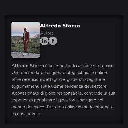
Alfredo Sforza
Autore
Alfredo Sforza
è un esperto di casinò e slot online.
Uno dei fondatori di questo blog sul gioco online,
offre recensioni dettagliate, guide strategiche e
aggiornamenti sulle ultime tendenze del settore.
Appassionato di gioco responsabile, condivide la sua
esperienza per aiutare i giocatori a navigare nel
mondo del gioco d'azzardo online in modo informato
e consapevole.