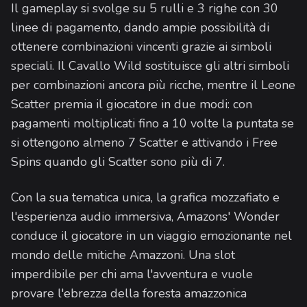
Il gameplay si svolge su 5 rulli e 3 righe con 30
linee di pagamento, dando ampie possibilità di
ottenere combinazioni vincenti grazie ai simboli
speciali. Il Cavallo Wild sostituisce gli altri simboli
per combinazioni ancora più ricche, mentre il Leone
Scatter premia il giocatore in due modi: con
pagamenti moltiplicati fino a 10 volte la puntata se
si ottengono almeno 7 Scatter e attivando i Free
Spins quando gli Scatter sono più di 7.
Con la sua tematica unica, la grafica mozzafiato e
l'esperienza audio immersiva, Amazons' Wonder
conduce il giocatore in un viaggio emozionante nel
mondo delle mitiche Amazzoni. Una slot
imperdibile per chi ama l'avventura e vuole
provare l'ebrezza della foresta amazzonica