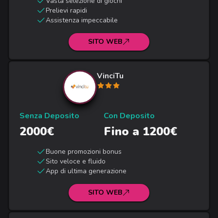
Vasta selezione di giochi
Prelievi rapidi
Assistenza impeccabile
SITO WEB
VinciTu
Senza Deposito
Con Deposito
2000€
Fino a 1200€
Buone promozioni bonus
Sito veloce e fluido
App di ultima generazione
SITO WEB