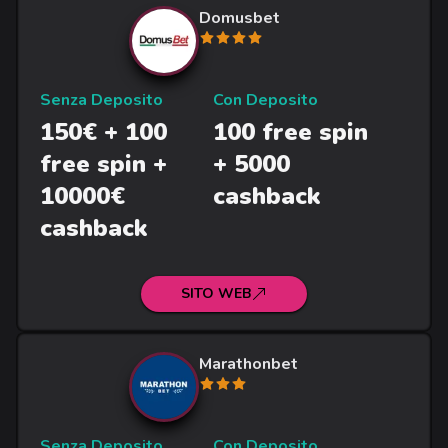
Domusbet
Senza Deposito
Con Deposito
150€ + 100
100 free spin
free spin +
+ 5000
10000€
cashback
cashback
SITO WEB
Marathonbet
Senza Deposito
Con Deposito