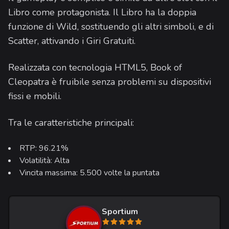
Libro come protagonista. Il Libro ha la doppia
funzione di Wild, sostituendo gli altri simboli, e di
Scatter, attivando i Giri Gratuiti.
Realizzata con tecnologia HTML5, Book of
Cleopatra è fruibile senza problemi su dispositivi
fissi e mobili.
Tra le caratteristiche principali:
RTP: 96.21%
Volatilità: Alta
Vincita massima: 5.500 volte la puntata
Sportium