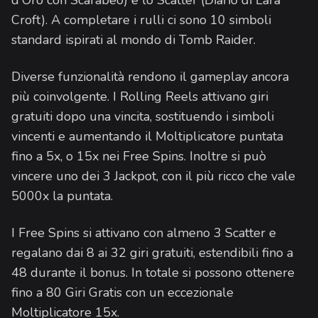
d'Oro con Scarabeo) e lo Scatter (Diario di Lara
Croft). A completare i rulli ci sono 10 simboli
standard ispirati al mondo di Tomb Raider.
Diverse funzionalità rendono il gameplay ancora
più coinvolgente. I Rolling Reels attivano giri
gratuiti dopo una vincita, sostituendo i simboli
vincenti e aumentando il Moltiplicatore puntata
fino a 5x, o 15x nei Free Spins. Inoltre si può
vincere uno dei 3 Jackpot, con il più ricco che vale
5000x la puntata.
I Free Spins si attivano con almeno 3 Scatter e
regalano dai 8 ai 32 giri gratuiti, estendibili fino a
48 durante il bonus. In totale si possono ottenere
fino a 80 Giri Gratis con un eccezionale
Moltiplicatore 15x.