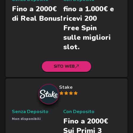
Fino a 2000€
fino a 1.000€ e
di Real Bonus!
ricevi 200
Free Spin
sulle migliori
slot.
SITO WEB
Stake
Senza Deposito
Con Deposito
Non disponibili
Fino a 2000€
Sui Primi 3