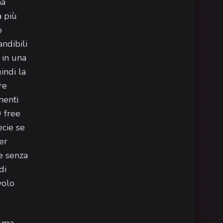
na
a più
o
ndibili
 in una
indi la
re
menti
0 free
ecie se
er
e senza
di
volo