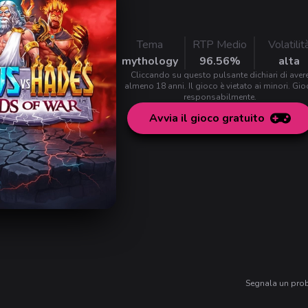
Tema
RTP Medio
Volatilit
mythology
96.56
%
alta
Cliccando su questo pulsante dichiari di aver
almeno 18 anni. Il gioco è vietato ai minori. Gio
responsabilmente.
Avvia il gioco gratuito
Segnala un pro