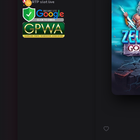
RTP slot live