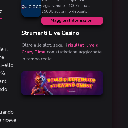
registrazione +100% fino a
f
1500€ sul primo deposito
Maggiori Informazioni
Strumenti Live Casino
Oltre alle slot, segui i
risultati live di
e il
Crazy Time
con statistiche aggiornate
he
in tempo reale.
livello
6%,
enti
ando
 quando
e riceve