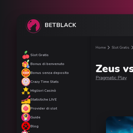
BETBLACK
Home
Slot Gratis
Slot Gratis
Bonus di benvenuto
Zeus v
Bonus senza deposito
Pragmatic Play
Crazy Time Stats
Migliori Casinò
Statistiche LIVE
Provider di slot
Guide
Blog