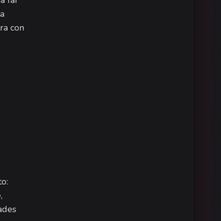
a far
ca
ra con
o:
,
ades