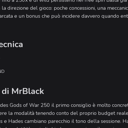
i fino a 250x e di wild persistenti nei free spin basta già 
a la direzione del gioco: poche concessioni, una meccani
arcata e un bonus che può incidere davvero quando ent
ecnica
a
 ND
i di MrBlack
des Gods of War 250 il primo consiglio è molto concret
ere la modalità tenendo conto del proprio budget reale
 e Hades cambiano parecchio il tono della sessione. H