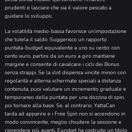
prudenti e lasciare che sia il valore pescato a
guidare lo sviluppo.
La volatilità medio-bassa favorisce un’impostazione
che tutela il saldo. Suggerisco un rapporto
puntata-budget equivalente a uno su cento: con
cento euro, partire da un euro a giro mantiene
margine e consente di cavalcare i cicli dei Bonus
senza strappi. Se la slot dispensa vincite minori con
regolarità e alterna schermate speciali a distanza
contenuta, puoi valutare un incremento graduale e
temporaneo della puntata per una dozzina di spin,
poi tornare alla base. Se, al contrario, YattaCan
tarda ad apparire e i Free Spin non si accendono in
modo convincente, meglio chiudere la sessione e
riprendere più avanti. Eurobet ha costruito un titolo