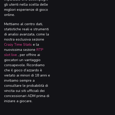
gli utenti nella scelta delle
migliori esperienze di gioco
online.
Mettiamo al centro dati,
statistiche reali e strumenti
di analisi avanzata, come la
nostra esclusiva sezione
Crazy Time Stats
e la
nuovissima sezione
RTP
slot live
, per offrire ai
giocatori un vantaggio
consapevole. Ricordiamo
che il gioco d’azzardo è
vietato ai minori di 18 anni e
invitiamo sempre a
consultare le probabilità di
vincita sui siti ufficiali dei
concessionari ADM prima di
iniziare a giocare.