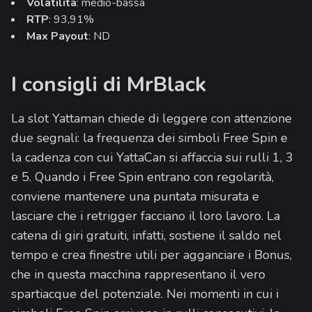
Volatilità
: medio-bassa
RTP
: 93,91%
Max Payout
: ND
I consigli di MrBlack
La slot Yattaman chiede di leggere con attenzione
due segnali: la frequenza dei simboli Free Spin e
la cadenza con cui YattaCan si affaccia sui rulli 1, 3
e 5. Quando i Free Spin entrano con regolarità,
conviene mantenere una puntata misurata e
lasciare che i retrigger facciano il loro lavoro. La
catena di giri gratuiti, infatti, sostiene il saldo nel
tempo e crea finestre utili per agganciare i Bonus,
che in questa macchina rappresentano il vero
spartiacque del potenziale. Nei momenti in cui i