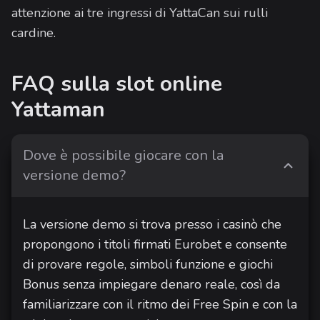
attenzione ai tre ingressi di YattaCan sui rulli
cardine.
FAQ sulla slot online
Yattaman
Dove è possibile giocare con la
versione demo?
La versione demo si trova presso i casinò che
propongono i titoli firmati Eurobet e consente
di provare regole, simboli funzione e giochi
Bonus senza impiegare denaro reale, così da
familiarizzare con il ritmo dei Free Spin e con la