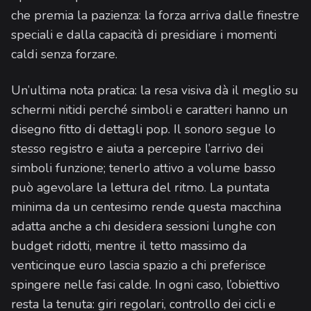
che premia la pazienza: la forza arriva dalle finestre
speciali e dalla capacità di presidiare i momenti
caldi senza forzare.
Un’ultima nota pratica: la resa visiva dà il meglio su
schermi nitidi perché simboli e caratteri hanno un
disegno fitto di dettagli pop. Il sonoro segue lo
stesso registro e aiuta a percepire l’arrivo dei
simboli funzione; tenerlo attivo a volume basso
può agevolare la lettura del ritmo. La puntata
minima da un centesimo rende questa macchina
adatta anche a chi desidera sessioni lunghe con
budget ridotti, mentre il tetto massimo da
venticinque euro lascia spazio a chi preferisce
spingere nelle fasi calde. In ogni caso, l’obiettivo
resta la tenuta: giri regolari, controllo dei cicli e