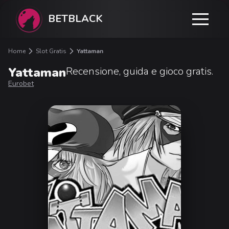
BETBLACK
Home
Slot Gratis
Yattaman
Yattaman
Recensione, guida e gioco gratis.
Eurobet