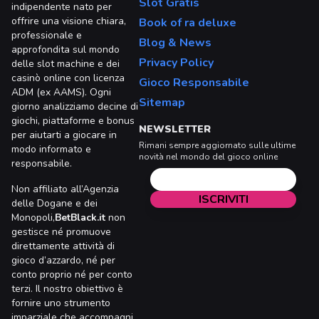
Slot Gratis
indipendente nato per
offrire una visione chiara,
Book of ra deluxe
professionale e
Blog & News
approfondita sul mondo
Privacy Policy
delle slot machine e dei
casinò online con licenza
Gioco Responsabile
ADM (ex AAMS). Ogni
Sitemap
giorno analizziamo decine di
giochi, piattaforme e bonus
NEWSLETTER
per aiutarti a giocare in
Rimani sempre aggiornato sulle ultime
modo informato e
novità nel mondo del gioco online
responsabile.
Non affiliato all’Agenzia
delle Dogane e dei
Monopoli,
BetBlack.it
non
gestisce né promuove
direttamente attività di
gioco d’azzardo, né per
conto proprio né per conto
terzi. Il nostro obiettivo è
fornire uno strumento
imparziale che accompagni