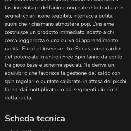
fascino vintage dell’anime originale e lo traduce in
segnali chiari: icone leggibili, interfaccia pulita,
suoni che richiamano atmosfere pop. L’insieme
costruisce un prodotto immediato, adatto a chi
cerca leggerezza e una curva di apprendimento
rapida. Eurobet inserisce i tre Bonus come cardini
del potenziale, mentre i Free Spin fanno da ponte
tra gioco base e schermi speciali. Ne deriva un
equilibrio che favorisce la gestione del saldo con
spin regolari e puntate calibrate, in attesa dei picchi
forniti dai moltiplicatori o dai segmenti più ricchi
della ruota.
Scheda tecnica