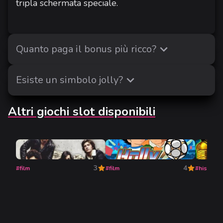
tripla schermata speciale.
Quanto paga il bonus più ricco?
Il massimale complessivo del gioco arriva a
Esiste un simbolo jolly?
ventimila euro e i Bonus concorrono a
raggiungerlo: la ruota del Maialino può
Il set di icone esclude il jolly e affida la
Altri giochi slot disponibili
spingere verso segmenti di valore alto, i robot
progressione ai Free Spin con Ganchan e Janet
di YattaCan svelano moltiplicatori dopo ogni
e ai tre Bonus attivati da YattaCan sui rulli 1, 3
esplosione e il Teschio innesta tre giri dedicati
e 5; questa scelta indirizza la partita verso il
al valore scelto, perciò il premio migliore
presidio delle funzioni speciali e rende la
3
4
scaturisce dalle sessioni in cui questi percorsi si
#
film
#
film
#
history
lettura del ritmo un aspetto centrale della
ROMANZO CRIMINALE
HOLLY & BENJI
LANCELO
combinano in sequenza favorevole.
gestione della puntata.