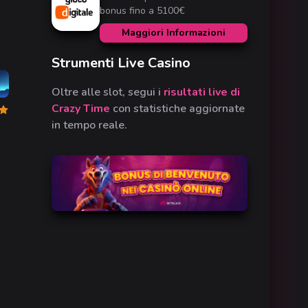
bonus
fino a 5100€
Maggiori Informazioni
Strumenti Live Casino
Oltre alle slot, segui i
risultati live di
Crazy Time
con statistiche aggiornate
in tempo reale.