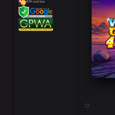
RTP slot live