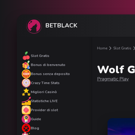
BETBLACK
Home
Slot Gratis
Slot Gratis
Bonus di benvenuto
Wolf G
Bonus senza deposito
Pragmatic Play
Crazy Time Stats
Migliori Casinò
Statistiche LIVE
Provider di slot
Guide
Blog