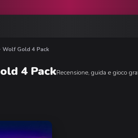
Wolf Gold 4 Pack
old 4 Pack
Recensione, guida e gioco grat