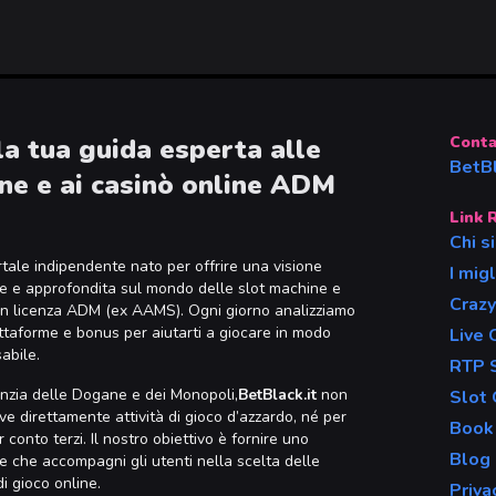
la tua guida esperta alle
Conta
BetB
ne e ai casinò online ADM
Link 
Chi s
tale indipendente nato per offrire una visione
I mig
le e approfondita sul mondo delle slot machine e
Crazy
on licenza ADM (ex AAMS). Ogni giorno analizziamo
attaforme e bonus per aiutarti a giocare in modo
Live 
abile.
RTP S
genzia delle Dogane e dei Monopoli,
BetBlack.it
non
Slot 
e direttamente attività di gioco d’azzardo, né per
Book 
 conto terzi. Il nostro obiettivo è fornire uno
Blog
e che accompagni gli utenti nella scelta delle
di gioco online.
Priva