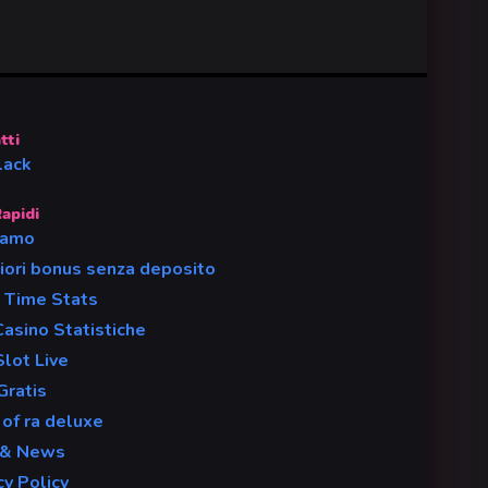
tti
lack
Rapidi
iamo
liori bonus senza deposito
 Time Stats
Casino Statistiche
lot Live
Gratis
of ra deluxe
 & News
cy Policy