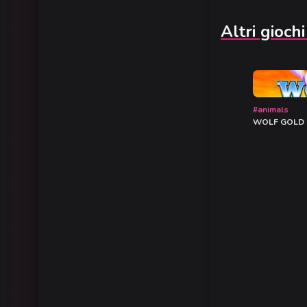
Altri giochi
#
animals
WOLF GOLD