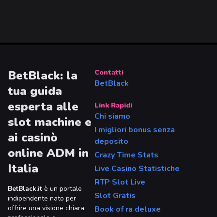
BetBlack: la
Contatti
BetBlack
tua guida
esperta alle
Link Rapidi
Chi siamo
slot machine e
I migliori bonus senza
ai casinò
deposito
online ADM in
Crazy Time Stats
Italia
Live Casino Statistiche
RTP Slot Live
BetBlack.it
è un portale
Slot Gratis
indipendente nato per
offrire una visione chiara,
Book of ra deluxe