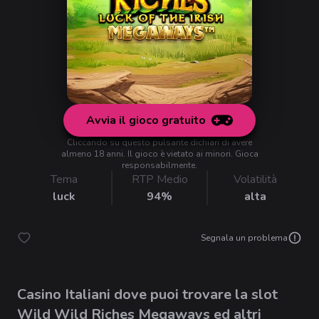
Avvia il gioco gratuito
Cliccando su questo pulsante dichiari di avere
almeno 18 anni. Il gioco è vietato ai minori. Gioca
responsabilmente.
Tema
RTP Medio
Volatilità
luck
94
%
alta
Segnala un problema
Casino Italiani dove puoi trovare la slot
Wild Wild Riches Megaways ed altri