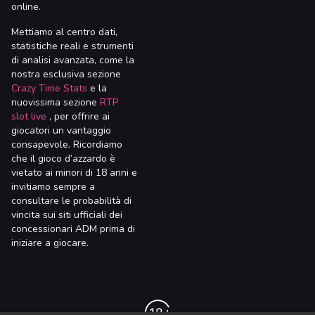
online.
Mettiamo al centro dati,
statistiche reali e strumenti
di analisi avanzata, come la
nostra esclusiva sezione
Crazy Time Stats
e la
nuovissima sezione
RTP
slot live
, per offrire ai
giocatori un vantaggio
consapevole. Ricordiamo
che il gioco d’azzardo è
vietato ai minori di 18 anni e
invitiamo sempre a
consultare le probabilità di
vincita sui siti ufficiali dei
concessionari ADM prima di
iniziare a giocare.