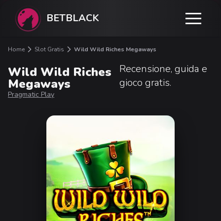
BETBLACK
Home
Slot Gratis
Wild Wild Riches Megaways
Recensione, guida e
Wild Wild Riches
Megaways
gioco gratis.
Pragmatic Play