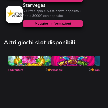
Starvegas
500 free spin e 500€ senza deposito +
fino a 3000€ con deposito
Maggiori Informazioni
Altri giochi slot disponibili
2
2
#
adventure
#
classic
#
animals
WILD WILD BANANAS
WILD WILD JOKER
WILD WI