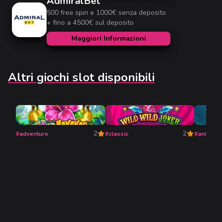
AdmiralBet
500 free spin e 1000€ senza deposito
+ fino a 4500€ sul deposito
Maggiori Informazioni
Altri giochi slot disponibili
2
2
#
adventure
#
classic
#
animals
WILD WILD BANANAS
WILD WILD JOKER
WILD WI