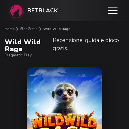
BETBLACK
Home
Slot Gratis
Wild Wild Rage
Recensione, guida e gioco
Wild Wild
Rage
gratis.
Pragmatic Play