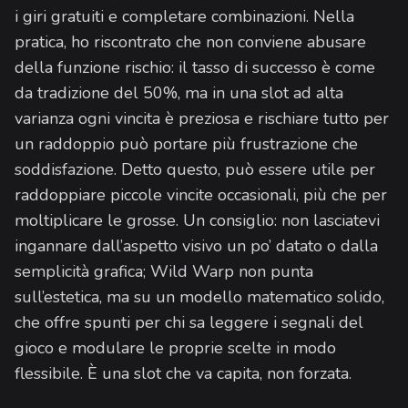
i giri gratuiti e completare combinazioni. Nella
pratica, ho riscontrato che non conviene abusare
della funzione rischio: il tasso di successo è come
da tradizione del 50%, ma in una slot ad alta
varianza ogni vincita è preziosa e rischiare tutto per
un raddoppio può portare più frustrazione che
soddisfazione. Detto questo, può essere utile per
raddoppiare piccole vincite occasionali, più che per
moltiplicare le grosse. Un consiglio: non lasciatevi
ingannare dall’aspetto visivo un po’ datato o dalla
semplicità grafica; Wild Warp non punta
sull’estetica, ma su un modello matematico solido,
che offre spunti per chi sa leggere i segnali del
gioco e modulare le proprie scelte in modo
flessibile. È una slot che va capita, non forzata.