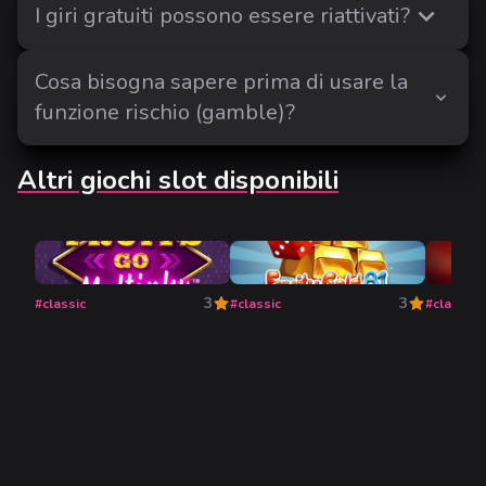
I giri gratuiti possono essere riattivati?
Sì, durante la funzione Free Spins è possibile
Cosa bisogna sapere prima di usare la
ottenere ulteriori 10 giri gratuiti se compaiono
funzione rischio (gamble)?
almeno altri tre simboli wild scatter durante i
giri bonus. Non ci sono limiti fissi alla
La funzione rischio ti consente di raddoppiare
Altri giochi slot disponibili
riattivazione, il che permette – in teoria – una
la vincita indovinando il colore della carta
sequenza molto lunga di giocate gratuite.
coperta successiva (rosso o nero). Tuttavia, è
una scommessa al 50%: se sbagli, perdi l'intera
somma scommessa. È possibile scegliere di
3
3
#
classic
#
classic
#
classic
rischiare solo metà della vincita, una buona
FRUITS GO MULTIPLY
FRUITY GOLD 81
RESPIN J
opzione per limitare i danni. È consigliata solo
su importi modesti, vista l’alta volatilità della
slot.