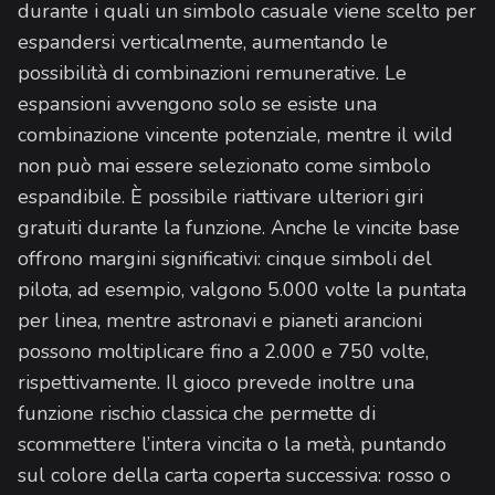
durante i quali un simbolo casuale viene scelto per
espandersi verticalmente, aumentando le
possibilità di combinazioni remunerative. Le
espansioni avvengono solo se esiste una
combinazione vincente potenziale, mentre il wild
non può mai essere selezionato come simbolo
espandibile. È possibile riattivare ulteriori giri
gratuiti durante la funzione. Anche le vincite base
offrono margini significativi: cinque simboli del
pilota, ad esempio, valgono 5.000 volte la puntata
per linea, mentre astronavi e pianeti arancioni
possono moltiplicare fino a 2.000 e 750 volte,
rispettivamente. Il gioco prevede inoltre una
funzione rischio classica che permette di
scommettere l’intera vincita o la metà, puntando
sul colore della carta coperta successiva: rosso o