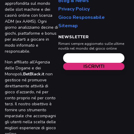
Blog & News
approfondita sul mondo
Privacy Policy
delle slot machine e dei
casinò online con licenza
Gioco Responsabile
ADM (ex AAMS). Ogni
Sitemap
giorno analizziamo decine di
giochi, piattaforme e bonus
NEWSLETTER
per aiutarti a giocare in
Rimani sempre aggiornato sulle ultime
modo informato e
novità nel mondo del gioco online
responsabile.
Non affiliato all’Agenzia
delle Dogane e dei
Monopoli,
BetBlack.it
non
gestisce né promuove
direttamente attività di
gioco d’azzardo, né per
conto proprio né per conto
terzi. Il nostro obiettivo è
fornire uno strumento
imparziale che accompagni
gli utenti nella scelta delle
migliori esperienze di gioco
online.