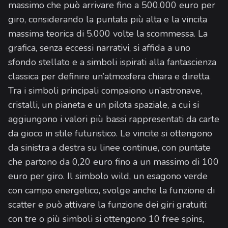
massimo che può arrivare fino a 500.000 euro per
giro, considerando la puntata più alta e la vincita
massima teorica di 5.000 volte la scommessa. La
grafica, senza eccessi narrativi, si affida a uno
sfondo stellato e a simboli ispirati alla fantascienza
classica per definire un’atmosfera chiara e diretta.
Tra i simboli principali compaiono un’astronave,
cristalli, un pianeta e un pilota spaziale, a cui si
aggiungono i valori più bassi rappresentati da carte
da gioco in stile futuristico. Le vincite si ottengono
da sinistra a destra su linee continue, con puntate
che partono da 0,20 euro fino a un massimo di 100
euro per giro. Il simbolo wild, un esagono verde
con campo energetico, svolge anche la funzione di
scatter e può attivare la funzione dei giri gratuiti:
con tre o più simboli si ottengono 10 free spins,