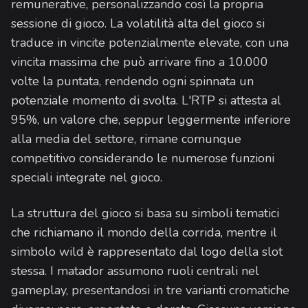
remunerative, personalizzando così la propria
sessione di gioco. La volatilità alta del gioco si
traduce in vincite potenzialmente elevate, con una
vincita massima che può arrivare fino a 10.000
volte la puntata, rendendo ogni spinnata un
potenziale momento di svolta. L'RTP si attesta al
95%, un valore che, seppur leggermente inferiore
alla media del settore, rimane comunque
competitivo considerando le numerose funzioni
speciali integrate nel gioco.
La struttura del gioco si basa su simboli tematici
che richiamano il mondo della corrida, mentre il
simbolo wild è rappresentato dal logo della slot
stessa. I matador assumono ruoli centrali nel
gameplay, presentandosi in tre varianti cromatiche