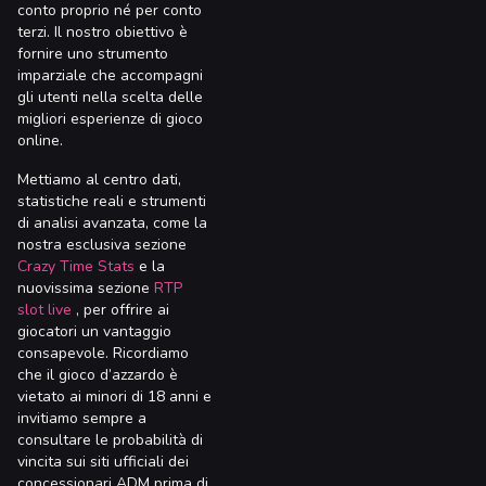
conto proprio né per conto
terzi. Il nostro obiettivo è
fornire uno strumento
imparziale che accompagni
gli utenti nella scelta delle
migliori esperienze di gioco
online.
Mettiamo al centro dati,
statistiche reali e strumenti
di analisi avanzata, come la
nostra esclusiva sezione
Crazy Time Stats
e la
nuovissima sezione
RTP
slot live
, per offrire ai
giocatori un vantaggio
consapevole. Ricordiamo
che il gioco d’azzardo è
vietato ai minori di 18 anni e
invitiamo sempre a
consultare le probabilità di
vincita sui siti ufficiali dei
concessionari ADM prima di