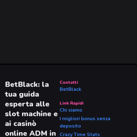
BetBlack: la
Contatti
BetBlack
tua guida
esperta alle
Link Rapidi
Chi siamo
slot machine e
I migliori bonus senza
ai casinò
deposito
online ADM in
Crazy Time Stats