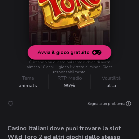
Avvia il gioco gratuito
Cliccando su questo pulsante dichiari di avere
almeno 18 anni. Il gioco è vietato ai minori. Gioca
responsabilmente.
Tema
RTP Medio
Volatilità
animals
95
%
alta
Segnala un problema
Casino Italiani dove puoi trovare la slot
Wild Toro 2 ed altri giochi dello stesso