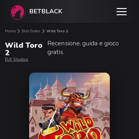
BETBLACK
Home
Slot Gratis
Wild Toro 2
Recensione, guida e gioco
Wild Toro
2
gratis.
ELK Studios