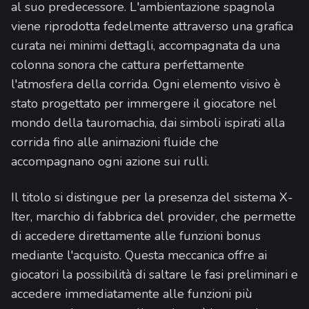
al suo predecessore. L'ambientazione spagnola
viene riprodotta fedelmente attraverso una grafica
curata nei minimi dettagli, accompagnata da una
colonna sonora che cattura perfettamente
l'atmosfera della corrida. Ogni elemento visivo è
stato progettato per immergere il giocatore nel
mondo della tauromachia, dai simboli ispirati alla
corrida fino alle animazioni fluide che
accompagnano ogni azione sui rulli.
Il titolo si distingue per la presenza del sistema X-
Iter, marchio di fabbrica del provider, che permette
di accedere direttamente alle funzioni bonus
mediante l'acquisto. Questa meccanica offre ai
giocatori la possibilità di saltare le fasi preliminari e
accedere immediatamente alle funzioni più