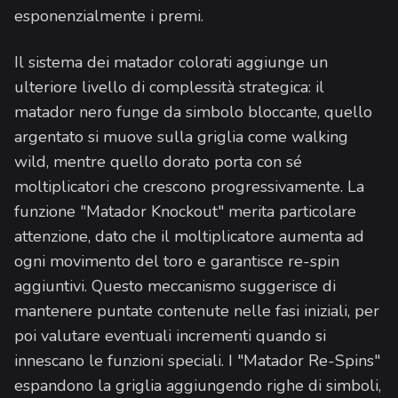
esponenzialmente i premi.
Il sistema dei matador colorati aggiunge un
ulteriore livello di complessità strategica: il
matador nero funge da simbolo bloccante, quello
argentato si muove sulla griglia come walking
wild, mentre quello dorato porta con sé
moltiplicatori che crescono progressivamente. La
funzione "Matador Knockout" merita particolare
attenzione, dato che il moltiplicatore aumenta ad
ogni movimento del toro e garantisce re-spin
aggiuntivi. Questo meccanismo suggerisce di
mantenere puntate contenute nelle fasi iniziali, per
poi valutare eventuali incrementi quando si
innescano le funzioni speciali. I "Matador Re-Spins"
espandono la griglia aggiungendo righe di simboli,