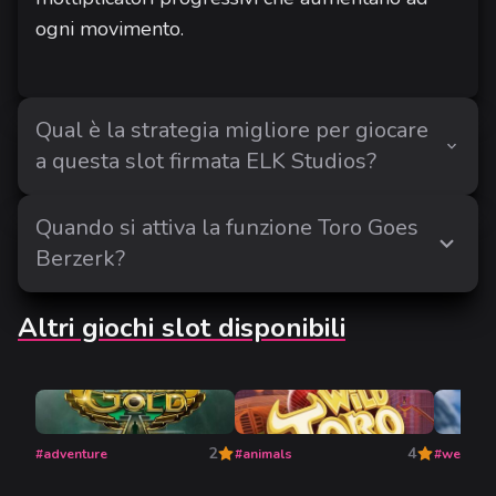
ogni movimento.
Qual è la strategia migliore per giocare
a questa slot firmata ELK Studios?
Data l'alta volatilità, conviene mantenere
Quando si attiva la funzione Toro Goes
puntate contenute inizialmente e sfruttare le
Berzerk?
funzioni speciali quando si attivano. Il rapporto
bet/budget consigliato è di 1/100 per garantire
La funzione si attiva quando sui rulli
Altri giochi slot disponibili
sessioni di gioco prolungate.
compaiono contemporaneamente il toro e i
matador. Il toro carica contro i matador
eliminandoli dalla griglia e aggiungendo wild
extra lungo il suo percorso.
2
4
#
adventure
#
animals
#
western
ECUADOR GOLD
WILD TORO
BLACK R