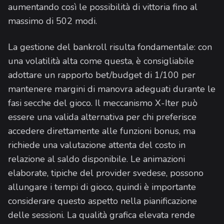
aumentando così le possibilità di vittoria fino al
massimo di 502 modi.
La gestione del bankroll risulta fondamentale: con
una volatilità alta come questa, è consigliabile
adottare un rapporto bet/budget di 1/100 per
mantenere margini di manovra adeguati durante le
fasi secche del gioco. Il meccanismo X-Iter può
essere una valida alternativa per chi preferisce
accedere direttamente alle funzioni bonus, ma
richiede una valutazione attenta del costo in
relazione al saldo disponibile. Le animazioni
elaborate, tipiche del provider svedese, possono
allungare i tempi di gioco, quindi è importante
considerare questo aspetto nella pianificazione
delle sessioni. La qualità grafica elevata rende