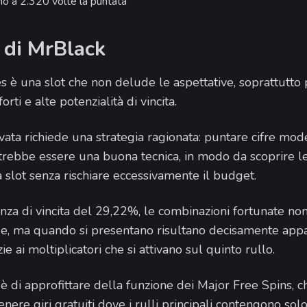
no a 2.320 volte la puntata
i di MrBlack
es è una slot che non delude le aspettative, soprattutto 
orti e alte potenzialità di vincita.
evata richiede una strategia ragionata: puntare cifre mod
trebbe essere una buona tecnica, in modo da scoprire l
 slot senza rischiare eccessivamente il budget.
za di vincita del 29,22%, le combinazioni fortunate no
e, ma quando si presentano risultano decisamente appa
ie ai moltiplicatori che si attivano sul quinto rullo.
 è di approfittare della funzione dei Major Free Spins, c
nere giri gratuiti dove i rulli principali contengono sol