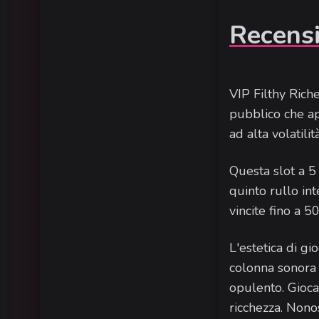
Recensi
VIP Filthy Rich
pubblico che ap
ad alta volatilit
Questa slot a 5 
quinto rullo in
vincite fino a 5
L'estetica di g
colonna sonora 
opulento. Gioca
ricchezza. Nonos