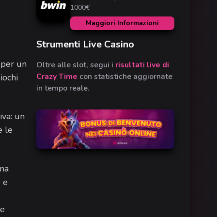
1000€
Maggiori Informazioni
Strumenti Live Casino
 per un
Oltre alle slot, segui i
risultati live di
Crazy Time
con statistiche aggiornate
iochi
in tempo reale.
iva: un
e le
una
 e
le