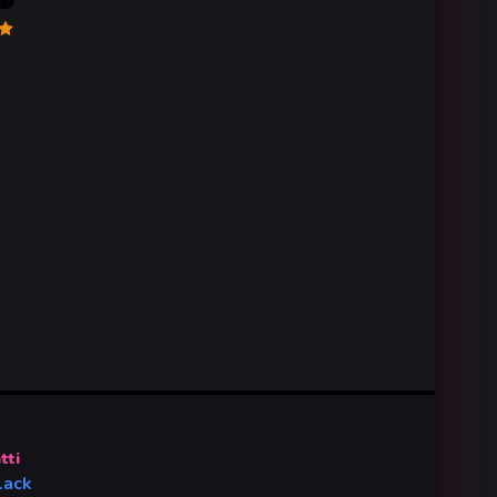
tti
lack