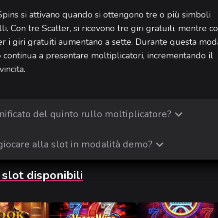
Spins si attivano quando si ottengono tre o più simboli
lli. Con tre Scatter, si ricevono tre giri gratuiti, mentre c
er i giri gratuiti aumentano a sette. Durante questa moda
o continua a presentare moltiplicatori, incrementando il
vincita.
gnificato del quinto rullo moltiplicatore?
o è dedicato esclusivamente ai moltiplicatori, con valori 
giocare alla slot in modalità demo?
 fino a 50x. Questo rullo si attiva quando una combinaz
uattro simboli è presente su una linea di pagamento,
oco è disponibile anche in modalità demo, ideale per chi 
 slot disponibili
 moltiplicare la vincita finale per il valore del
unzionalità della slot senza investire denaro reale.
e presente in quel momento sul quinto rullo.