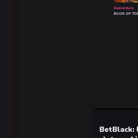
#
adventure
BOOK OF TO
BetBlack: 