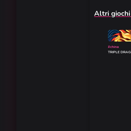
Altri giochi
#
china
TRIPLE DRA