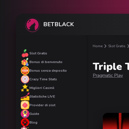
BETBLACK
Home
Slot Gratis
Slot Gratis
Bonus di benvenuto
Triple 
Bonus senza deposito
Pragmatic Play
Crazy Time Stats
Migliori Casinò
Statistiche LIVE
Provider di slot
Guide
Blog