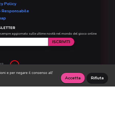
cy Policy
o Responsabile
map
LETTER
sempre aggiornato sulle ultime novità nel mondo del gioco online
ioni e per negare il consenso all'
Accetta
Rifiuta
line sicuri | GPWA Verification