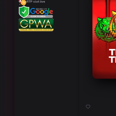
RTP slot live