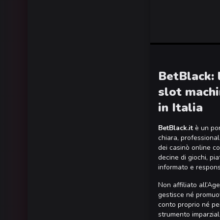
BetBlack: 
slot machi
in Italia
BetBlack.it
è un por
chiara, professiona
dei casinò online c
decine di giochi, pi
informato e respons
Non affiliato all’A
gestisce né promuov
conto proprio né per
strumento imparzial