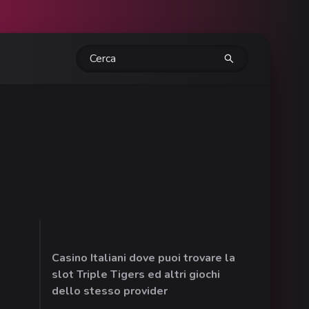
Cerca
Casino Italiani dove puoi trovare la
slot Triple Tigers ed altri giochi
dello stesso provider