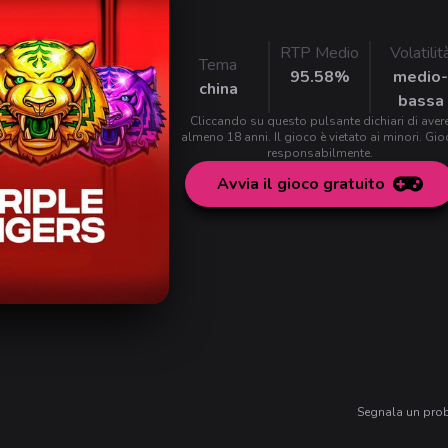
RTP Medio
Volatilit
Tema
95.58
%
medio
china
bassa
Cliccando su questo pulsante dichiari di aver
almeno 18 anni. Il gioco è vietato ai minori. Gio
responsabilmente.
Avvia il gioco gratuito
Segnala un pro