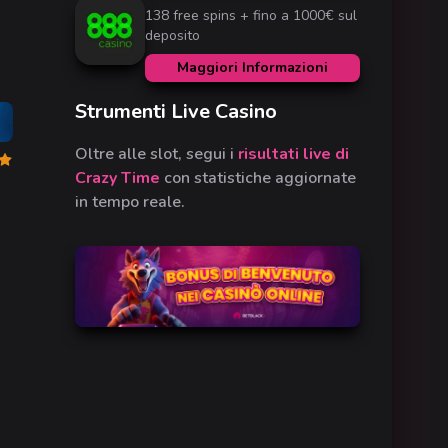
138 free spins + fino a 1000€ sul
deposito
Maggiori Informazioni
Strumenti Live Casino
Oltre alle slot, segui i
risultati live di
Crazy Time
con statistiche aggiornate
in tempo reale.