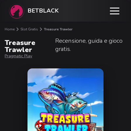
BETBLACK
Home
Slot Gratis
Treasure Trawler
Recensione, guida e gioco
Treasure
Trawler
gratis.
Pragmatic Play