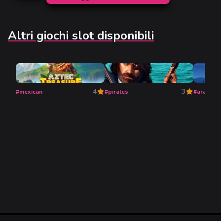
Altri giochi slot disponibili
4
3
#
mexican
#
pirates
#
arabian
AZTEC TREASURE HUNT
CAPTAIN VENTURE: TREASURES OF THE SEA
GENIE'S 