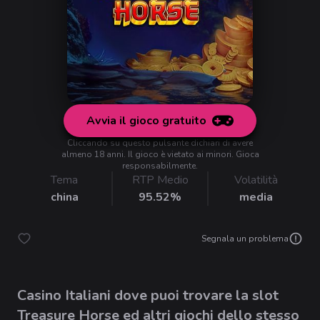
Avvia il gioco gratuito
Cliccando su questo pulsante dichiari di avere
almeno 18 anni. Il gioco è vietato ai minori. Gioca
responsabilmente.
Tema
RTP Medio
Volatilità
china
95.52
%
media
Segnala un problema
Casino Italiani dove puoi trovare la slot
Treasure Horse ed altri giochi dello stesso