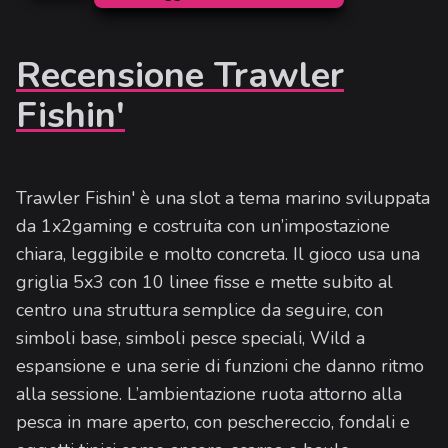
Recensione Trawler
Fishin'
Trawler Fishin' è una slot a tema marino sviluppata
da 1x2gaming e costruita con un’impostazione
chiara, leggibile e molto concreta. Il gioco usa una
griglia 5x3 con 10 linee fisse e mette subito al
centro una struttura semplice da seguire, con
simboli base, simboli pesce speciali, Wild a
espansione e una serie di funzioni che danno ritmo
alla sessione. L’ambientazione ruota attorno alla
pesca in mare aperto, con peschereccio, fondali e