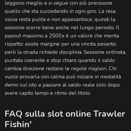
leggono meglio e si segue con più precisione
quello che sta succedendo in ogni giro. La resa
visiva resta pulita e non appesantisce, quindi la
sessione scorre bene anche nel lungo periodo. Il
payout massimo a 2500x è un valore che merita
rispetto: esiste margine per una vincita pesante,
però la strada richiede disciplina. Sessione ordinata,
puntata coerente e stop chiaro quando il saldo
cambia direzione restano le regole migliori. Chi
vuole provarla con calma può iniziare in modalità
demo sul sito e passare al saldo reale solo dopo
avere capito tempi e ritmo del titolo.
FAQ sulla slot online Trawler
Fishin'