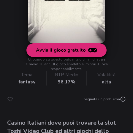
Avvia il gioco gratuito
Cliccando su questo pulsante dichiari di avere
almeno 18 anni. Il gioco è vietato ai minori. Gioca
responsabilmente.
Tema
RTP Medio
Volatilità
fantasy
96.17
%
alta
Segnala un problema
Casino Italiani dove puoi trovare la slot
Toshi Video Club ed altri giochi dello