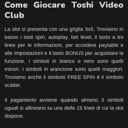
Come Giocare Toshi Video
Club
La slot si presenta con una griglia 5x5. Troviamo in
basso i tasti spin, autoplay, bet level, il tasto a tre
linee per le informazioni, per accedere paytable e
alle impostazioni e il tasto BONUS per acquistare la
funzione. I simboli in bianco e nero sono quelli
minori. I simboli in arancione sono quelli maggiori.
Troviamo anche il simbolo FREE SPIN è il simbolo
scatter.
Il pagamento avviene quando almeno 3 simboli
uguali si allineano su una delle 15 linee di cui la slot
dispone.