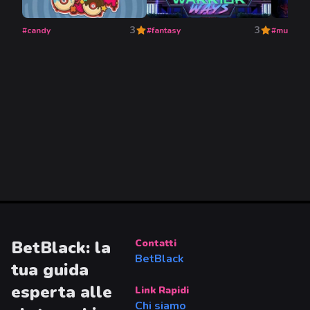
3
3
#
candy
#
fantasy
#
music
OM NOM
WARRIOR WAYS
BetBlack: la
Contatti
BetBlack
tua guida
esperta alle
Link Rapidi
Chi siamo