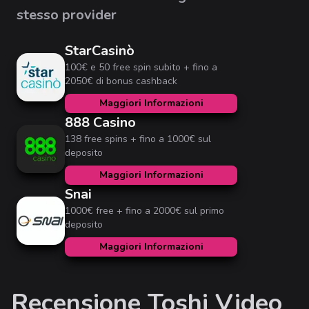
stesso provider
StarCasinò
100€ e 50 free spin subito + fino a
2050€ di bonus cashback
Maggiori Informazioni
888 Casino
138 free spins + fino a 1000€ sul
deposito
Maggiori Informazioni
Snai
1000€ free + fino a 2000€ sul primo
deposito
Maggiori Informazioni
Recensione Toshi Video