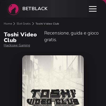
BETBLACK
Home
Slot Gratis
Toshi Video Club
Recensione, guida e gioco
Toshi Video
Club
gratis.
Hacksaw Gaming