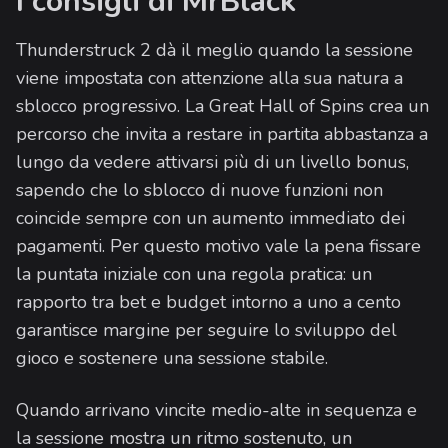
I consigli di MrBlack
Thunderstruck 2 dà il meglio quando la sessione
viene impostata con attenzione alla sua natura a
sblocco progressivo. La Great Hall of Spins crea un
percorso che invita a restare in partita abbastanza a
lungo da vedere attivarsi più di un livello bonus,
sapendo che lo sblocco di nuove funzioni non
coincide sempre con un aumento immediato dei
pagamenti. Per questo motivo vale la pena fissare
la puntata iniziale con una regola pratica: un
rapporto tra bet e budget intorno a uno a cento
garantisce margine per seguire lo sviluppo del
gioco e sostenere una sessione stabile.
Quando arrivano vincite medio-alte in sequenza e
la sessione mostra un ritmo sostenuto, un