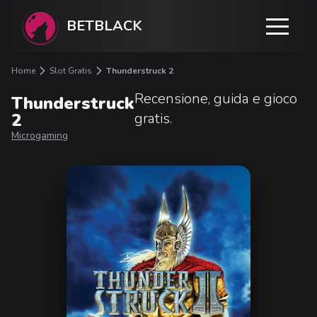
BETBLACK
Home
Slot Gratis
Thunderstruck 2
Recensione, guida e gioco
Thunderstruck
2
gratis.
Microgaming