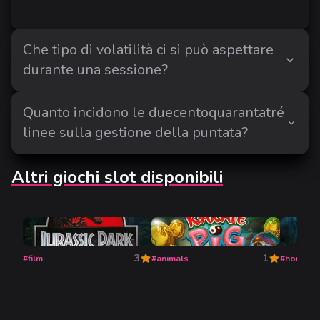
Che tipo di volatilità ci si può aspettare
durante una sessione?
La volatilità è media. La distribuzione dei premi
Quanto incidono le duecentoquarantatré
tende quindi a offrire un equilibrio tra risultati
linee sulla gestione della puntata?
frequenti di entità contenuta e fasi bonus
capaci di alzare il ritmo della sessione.
Le linee fisse in Super Play aumentano la
Altri giochi slot disponibili
densità degli esiti sul breve periodo. Di
conseguenza una puntata coerente con il
proprio budget permette di seguire con calma
lo sviluppo delle funzioni speciali senza forzare
3
1
#
film
#
animals
#
horror
la sessione.
JURASSIC PARK
KARATE PIG
IMMORTA