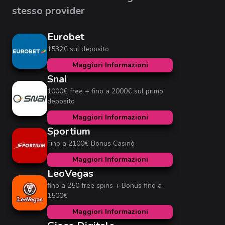
stesso provider
Eurobet
1532€ sul deposito
Maggiori Informazioni
Snai
1000€ free + fino a 2000€ sul primo
deposito
Maggiori Informazioni
Sportium
Fino a 2100€ Bonus Casinò
Maggiori Informazioni
LeoVegas
fino a 250 free spins + Bonus fino a
1500€
Maggiori Informazioni