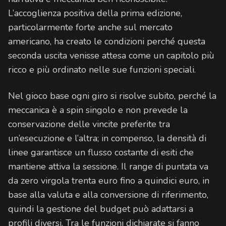
L’accoglienza positiva della prima edizione,
particolarmente forte anche sul mercato
americano, ha creato le condizioni perché questa
seconda uscita venisse attesa come un capitolo più
ricco e più ordinato nelle sue funzioni speciali.
Nel gioco base ogni giro si risolve subito, perché la
meccanica è a spin singolo e non prevede la
conservazione delle vincite preferite tra
un’esecuzione e l’altra; in compenso, la densità di
linee garantisce un flusso costante di esiti che
mantiene attiva la sessione. Il range di puntata va
da zero virgola trenta euro fino a quindici euro, in
base alla valuta e alla conversione di riferimento,
quindi la gestione del budget può adattarsi a
profili diversi. Tra le funzioni dichiarate si fanno