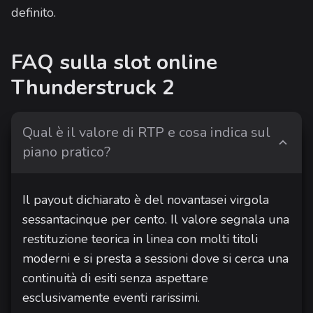
definito.
FAQ sulla slot online
Thunderstruck 2
Qual è il valore di RTP e cosa indica sul
piano pratico?
Il payout dichiarato è del novantasei virgola
sessantacinque per cento. Il valore segnala una
restituzione teorica in linea con molti titoli
moderni e si presta a sessioni dove si cerca una
continuità di esiti senza aspettare
esclusivamente eventi rarissimi.