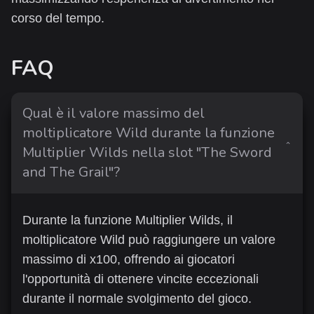
corso del tempo.
FAQ
Qual è il valore massimo del
moltiplicatore Wild durante la funzione
Multiplier Wilds nella slot "The Sword
and The Grail"?
Durante la funzione Multiplier Wilds, il
moltiplicatore Wild può raggiungere un valore
massimo di x100, offrendo ai giocatori
l'opportunità di ottenere vincite eccezionali
durante il normale svolgimento del gioco.