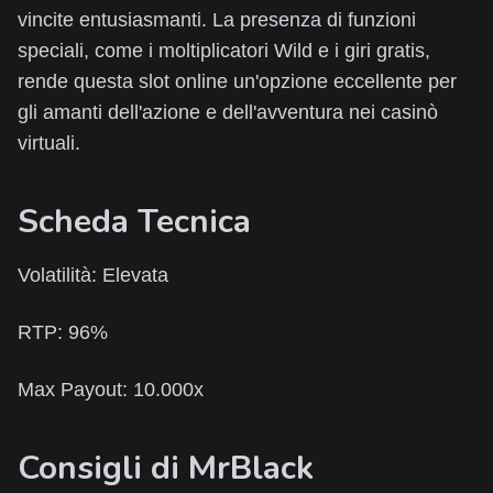
vincite entusiasmanti. La presenza di funzioni
speciali, come i moltiplicatori Wild e i giri gratis,
rende questa slot online un'opzione eccellente per
gli amanti dell'azione e dell'avventura nei casinò
virtuali.
Scheda Tecnica
Volatilità: Elevata
RTP: 96%
Max Payout: 10.000x
Consigli di MrBlack