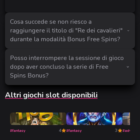
Cosa succede se non riesco a
raggiungere il titolo di "Re dei cavalieri"
durante la modalità Bonus Free Spins?
Anche se non si raggiunge il titolo di "Re dei
Posso interrompere la sessione di gioco
cavalieri" durante la modalità Bonus Free Spins,
dopo aver concluso la serie di Free
ogni livello raggiunto offre comunque un valore
Spins Bonus?
del moltiplicatore Wild specifico che rimane
attivo per tutta la durata delle giocate gratuite.
Sì, è consigliabile continuare a giocare
Altri giochi slot disponibili
effettuando almeno 30 spin dopo la conclusione
di una serie di Free Spins Bonus. In seguito,
valutare attentamente se proseguire o
interrompere l'attività di gioco, mantenendo
4
3
#
fantasy
#
fantasy
#
adventu
sempre un approccio responsabile al budget
HUGO
RISE OF MERLIN
PIMPED