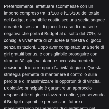
Preferibilmente, effettuare scommesse con un
importo compreso tra l'1/100 e l'1,5/100 del totale
del Budget disponibile costituisce una scelta sagace
durante le sessioni di gioco. In caso di una serie
negativa che porta il Budget al di sotto del 70%, si
consiglia vivamente di chiudere la finestra di gioco
senza esitazioni. Dopo aver completato una serie di
giri gratuiti bonus, è consigliabile proseguire con
almeno 30 spin, valutando successivamente la
decisione di interrompere l'attività di gioco. Questa
strategia permette di mantenere il controllo sulle
perdite e di massimizzare le opportunità di vincita.
L'obiettivo principale è garantire un approccio
responsabile al gioco d'azzardo online, preservando
il Budget disponibile per sessioni future e
massimizzando l'esperienza di divertimento nel