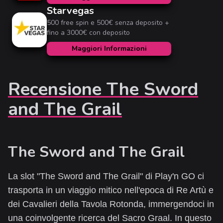
Starvegas
500 free spin e 500€ senza deposito +
fino a 3000€ con deposito
Maggiori Informazioni
Recensione The Sword
and The Grail
The Sword and The Grail
La slot "The Sword and The Grail" di Play'n GO ci
trasporta in un viaggio mitico nell'epoca di Re Artù e
dei Cavalieri della Tavola Rotonda, immergendoci in
una coinvolgente ricerca del Sacro Graal. In questo