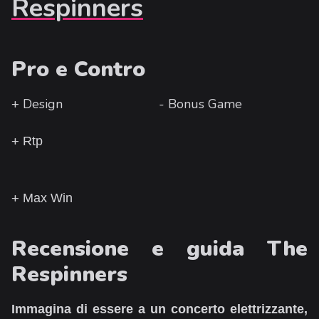
Respinners
Pro e Contro
+ Design - Bonus Game
+
Rtp
+
Max Win
Recensione e guida The
Respinners
Immagina di essere a un concerto elettrizzante,