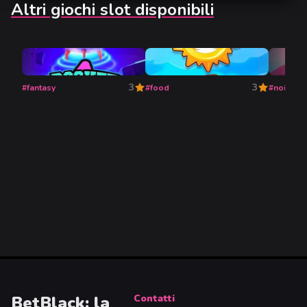
Altri giochi slot disponibili
essere giocate tranquillamente su smartphone,
ecco questa è una di quelle.
3
3
#
fantasy
#
food
#
noir
ROCKET REELS
HOP' N' POP
MYSTERY
BetBlack: la
Contatti