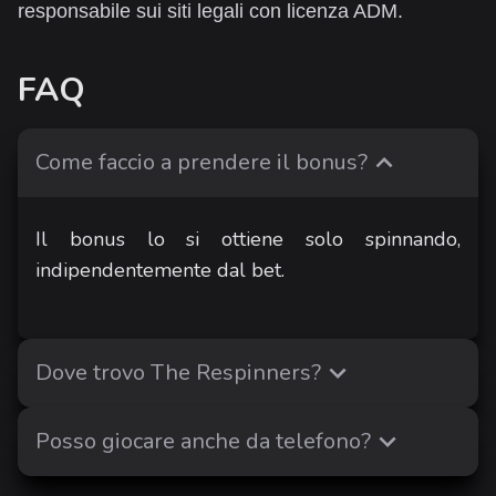
responsabile sui siti legali con licenza ADM.
FAQ
Come faccio a prendere il bonus?
Il bonus lo si ottiene solo spinnando,
indipendentemente dal bet.
Dove trovo The Respinners?
Questa slot la puoi trovare gratuita sul nostro
Posso giocare anche da telefono?
sito oppure nei casinò online.
La maggior parte delle slot online possono