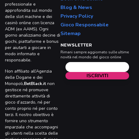
professionale e
Blog & News
approfondita sul mondo
Privacy Policy
delle slot machine e dei
casinò online con licenza
Gioco Responsabile
ADM (ex AAMS). Ogni
Sitemap
giorno analizziamo decine di
giochi, piattaforme e bonus
NEWSLETTER
per aiutarti a giocare in
Rimani sempre aggiornato sulle ultime
modo informato e
novità nel mondo del gioco online
responsabile.
Non affiliato all’Agenzia
delle Dogane e dei
Monopoli,
BetBlack.it
non
gestisce né promuove
direttamente attività di
gioco d’azzardo, né per
conto proprio né per conto
terzi. Il nostro obiettivo è
fornire uno strumento
imparziale che accompagni
gli utenti nella scelta delle