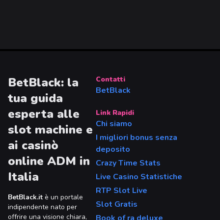
aumenta proporzionalmente al potenziale di
vincita.
BetBlack: la
Contatti
BetBlack
tua guida
esperta alle
Link Rapidi
Chi siamo
slot machine e
I migliori bonus senza
ai casinò
deposito
online ADM in
Crazy Time Stats
Italia
Live Casino Statistiche
RTP Slot Live
BetBlack.it
è un portale
Slot Gratis
indipendente nato per
offrire una visione chiara,
Book of ra deluxe