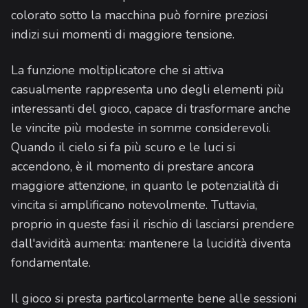
colorato sotto la macchina può fornire preziosi
indizi sui momenti di maggiore tensione.
La funzione moltiplicatore che si attiva
casualmente rappresenta uno degli elementi più
interessanti del gioco, capace di trasformare anche
le vincite più modeste in somme considerevoli.
Quando il cielo si fa più scuro e le luci si
accendono, è il momento di prestare ancora
maggiore attenzione, in quanto le potenzialità di
vincita si amplificano notevolmente. Tuttavia,
proprio in queste fasi il rischio di lasciarsi prendere
dall'avidità aumenta: mantenere la lucidità diventa
fondamentale.
Il gioco si presta particolarmente bene alle sessioni