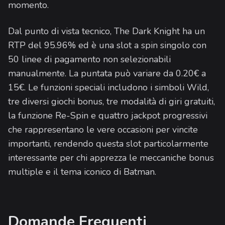
momento.
Dal punto di vista tecnico, The Dark Knight ha un
RTP del 95.96% ed è una slot a spin singolo con
50 linee di pagamento non selezionabili
manualmente. La puntata può variare da 0.20€ a
15€. Le funzioni speciali includono i simboli Wild,
tre diversi giochi bonus, tre modalità di giri gratuiti,
la funzione Re-Spin e quattro jackpot progressivi
che rappresentano le vere occasioni per vincite
importanti, rendendo questa slot particolarmente
interessante per chi apprezza le meccaniche bonus
multiple e il tema iconico di Batman.
Domande Frequenti