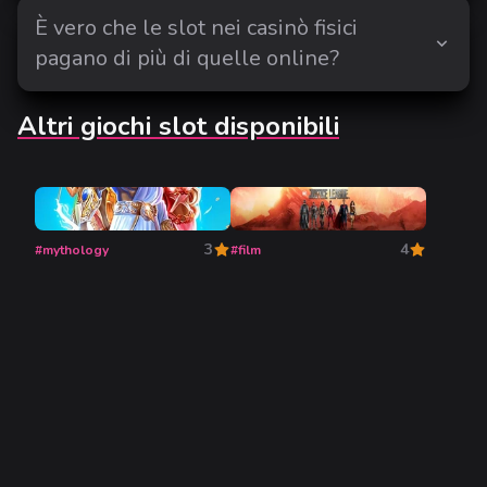
Tutte le slot moderne registrano l'esito di
È vero che le slot nei casinò fisici
ogni giocata in un log interno. Anche in caso
pagano di più di quelle online?
di blocco, il sistema conserva il risultato e,
una volta riavviata, la macchina riconoscerà
No, non è vero. Le slot online spesso hanno
Altri giochi slot disponibili
automaticamente l'ultima vincita.
RTP più alti perché i costi gestivi sono
inferiori. In media, le slot online restituiscono
tra il 95% e il 98%, mentre quelle fisiche di
solito si attestano tra il 90% e il 95%.
3
4
#
mythology
#
film
AGE OF THE GODS
JUSTICE LEAGUE