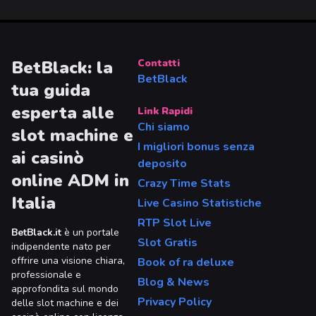
BetBlack: la
Contatti
BetBlack
tua guida
esperta alle
Link Rapidi
Chi siamo
slot machine e
I migliori bonus senza
ai casinò
deposito
online ADM in
Crazy Time Stats
Italia
Live Casino Statistiche
RTP Slot Live
BetBlack.it
è un portale
Slot Gratis
indipendente nato per
offrire una visione chiara,
Book of ra deluxe
professionale e
Blog & News
approfondita sul mondo
Privacy Policy
delle slot machine e dei