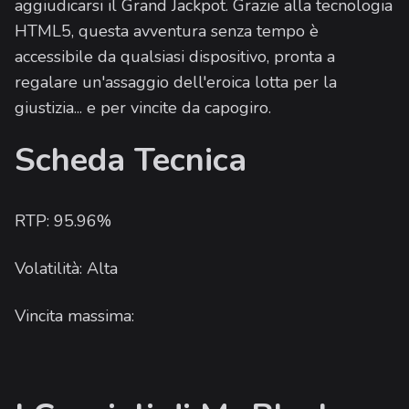
aggiudicarsi il Grand Jackpot. Grazie alla tecnologia
HTML5, questa avventura senza tempo è
accessibile da qualsiasi dispositivo, pronta a
regalare un'assaggio dell'eroica lotta per la
giustizia... e per vincite da capogiro.
Scheda Tecnica
RTP: 95.96%
Volatilità: Alta
Vincita massima: