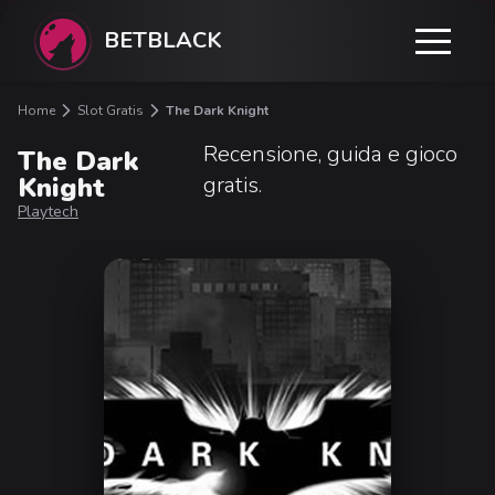
BETBLACK
Home
Slot Gratis
The Dark Knight
Recensione, guida e gioco
The Dark
Knight
gratis.
Playtech