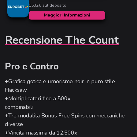
1532€ sul deposito
Maggiori Informazioni
Recensione The Count
Pro e Contro
+Grafica gotica e umorismo noir in puro stile
Hacksaw
+Moltiplicatori fino a 500x
combinabili
+Tre modalità Bonus Free Spins con meccaniche
diverse
+Vincita massima da 12.500x