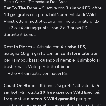
Bonus Game – Tre modalità Free Spins
Bat To The Bone
– Si attiva con
3 simboli FS
, offre
10 giri gratis
con probabilità aumentata di Wild
Pipistrello e moltiplicatore minimo garantito di
2x
.
+2 o +4 giri aggiuntivi con 2 o 3 nuovi FS
durante il bonus.
Rest In Pieces
– Attivato con
4 simboli FS
,
assegna
10 giri gratis
con un
contatore laterale
per i simboli bassi: quando si riempie, il simbolo si
trasforma in Wild per tutto il bonus.
+2 o +4 giri extra con nuovi FS.
Count On Blood
– Il bonus “segreto”, attivato da
5
simboli FS
, regala
10 free spin
con
Wild Epici più
frequenti
e
almeno 5 Wild garantiti
per giro.
+2 o +4 giri aggiuntivi come nelle altre modalità.