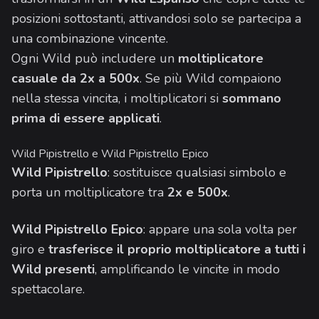
posizioni sottostanti, attivandosi solo se partecipa a
una combinazione vincente.
Ogni Wild può includere un
moltiplicatore
casuale da 2x a 500x
. Se più Wild compaiono
nella stessa vincita, i moltiplicatori si
sommano
prima di essere applicati
.
Wild Pipistrello e Wild Pipistrello Epico
Wild Pipistrello
: sostituisce qualsiasi simbolo e
porta un moltiplicatore tra
2x e 500x
.
Wild Pipistrello Epico
: appare una sola volta per
giro e
trasferisce il proprio moltiplicatore a tutti i
Wild presenti
, amplificando le vincite in modo
spettacolare.