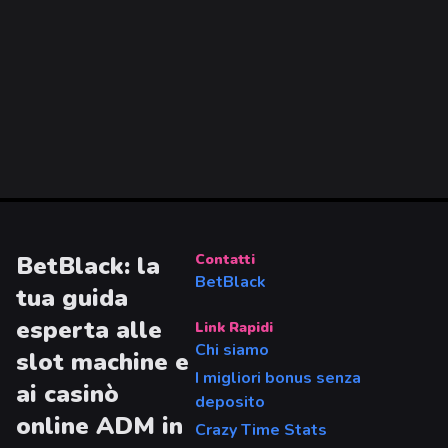
BetBlack: la
Contatti
BetBlack
tua guida
esperta alle
Link Rapidi
Chi siamo
slot machine e
I migliori bonus senza
ai casinò
deposito
online ADM in
Crazy Time Stats