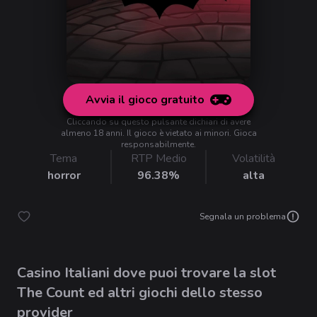
Avvia il gioco gratuito
Cliccando su questo pulsante dichiari di avere
almeno 18 anni. Il gioco è vietato ai minori. Gioca
responsabilmente.
Tema
RTP Medio
Volatilità
horror
96.38
%
alta
Segnala un problema
Casino Italiani dove puoi trovare la slot
The Count ed altri giochi dello stesso
provider