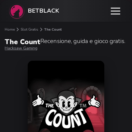
BETBLACK
Home
Slot Gratis
The Count
The Count
Recensione, guida e gioco gratis.
Hacksaw Gaming