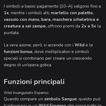
I simboli a basso pagamento (10–A) valgono fino a
1x
, mentre i simboli alti,
martello con paletto,
vassoio con mano, bara, maschera scheletrica e
creatura a sei zampe,
offrono premi da
2x a 5x
la
puntata.
La vera azione, però, si accende con i
Wild
e le
funzioni bonus
, dove moltiplicatori e simboli
speciali si combinano per creare un crescendo
degno di un’opera gotica.
Funzioni principali
Wild Insanguinato Espanso
Quando compare un
simbolo Sangue
, questo può
trasformarsi in un
Wild Espanso
che copre tutte le