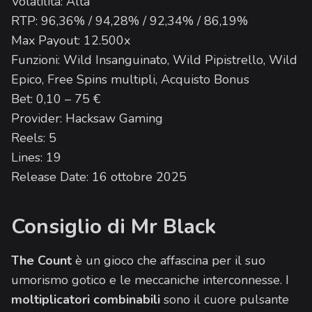
Volatilità: Alta
RTP: 96,36% / 94,28% / 92,34% / 86,19%
Max Payout: 12.500x
Funzioni: Wild Insanguinato, Wild Pipistrello, Wild
Epico, Free Spins multipli, Acquisto Bonus
Bet: 0,10 – 75 €
Provider: Hacksaw Gaming
Reels: 5
Lines: 19
Release Date: 16 ottobre 2025
Consiglio di Mr Black
The Count
è un gioco che affascina per il suo
umorismo gotico e le meccaniche interconnesse. I
moltiplicatori combinabili
sono il cuore pulsante