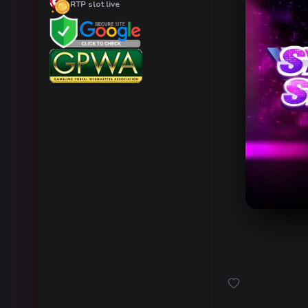
RTP slot live