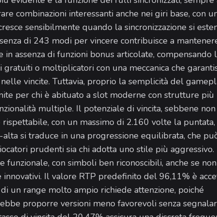
iù evidente è la funzione dei rulli sincronizzati, sempre 
are combinazioni interessanti anche nei giri base, con u
cresce sensibilmente quando la sincronizzazione si este
resenza di 243 modi per vincere contribuisce a mantener
he in assenza di funzioni bonus articolate, compensando 
i gratuiti o moltiplicatori con una meccanica che garant
 nelle vincite. Tuttavia, proprio la semplicità del gamep
mite per chi è abituato a slot moderne con strutture più
zionalità multiple. Il potenziale di vincita, sebbene non
è rispettabile, con un massimo di 2.160 volte la puntata, 
o-alta si traduce in una progressione equilibrata, che pu
iocatori prudenti sia chi adotta uno stile più aggressivo.
 e funzionale, con simboli ben riconoscibili, anche se non
 innovativi. Il valore RTP predefinito del 96,11% è accet
di un range molto ampio richiede attenzione, poiché
rebbe proporre versioni meno favorevoli senza segnalar