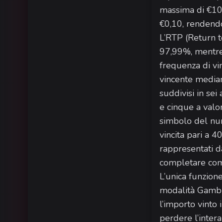
massima di €100
€0,10, rendendo
L’RTP (Return t
97,99%, mentre 
frequenza di vi
vincente mediam
suddivisi in sei
e cinque a valor
simbolo del num
vincita pari a 4
rappresentati d
completare comb
L’unica funzione
modalità Gamble
l’importo vinto 
perdere l’intera