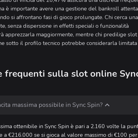
 tasso di vincita del 20,47% assicura una discreta freque
ma è importante avere una gestione del bankroll attenta
ndo si affrontano fasi di gioco prolungate. Chi cerca una
e, senza dispersione in effetti speciali o funzionalità
à apprezzarla maggiormente, mentre chi predilige slot
e sotto il profilo tecnico potrebbe considerarla limitata
frequenti sulla slot online Syn
ncita massima possibile in Sync Spin?
sima ottenibile in Sync Spin è pari a 2.160 volte la punt
le a €216.000 se si gioca al valore massimo di €100 per 