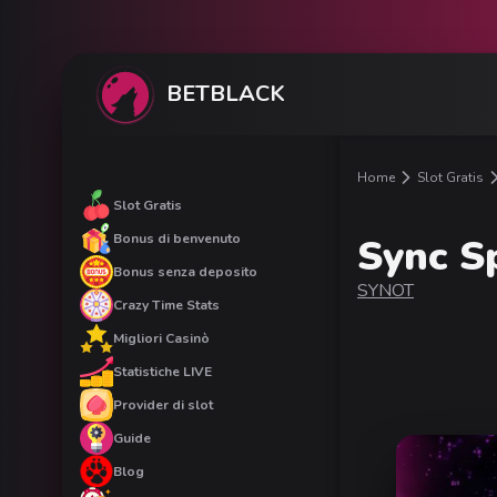
BETBLACK
Home
Slot Gratis
Slot Gratis
Bonus di benvenuto
Sync S
Bonus senza deposito
SYNOT
Crazy Time Stats
Migliori Casinò
Statistiche LIVE
Provider di slot
Guide
Blog