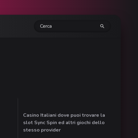
Cerca
Casino Italiani dove puoi trovare la
slot Sync Spin ed altri giochi dello
stesso provider