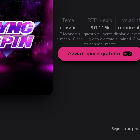
Tema
RTP Medio
Volatilit
classic
96.11
%
medio-al
Cliccando su questo pulsante dichiari di aver
almeno 18 anni. Il gioco è vietato ai minori. Gio
responsabilmente.
Avvia il gioco gratuito
Segnala un pro