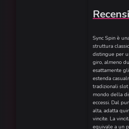
Recens
Sync Spin è una
struttura classic
distingue per u
giro, almeno du
esattamente gli 
estenda casualme
tradizionali slo
mondo della dis
eccessi. Dal pun
alta, adatta qu
vincite. La vinc
equivale a un p