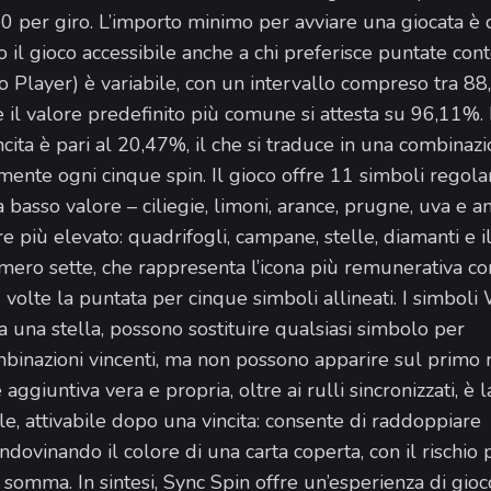
 per giro. L’importo minimo per avviare una giocata è 
 il gioco accessibile anche a chi preferisce puntate con
o Player) è variabile, con un intervallo compreso tra 8
il valore predefinito più comune si attesta su 96,11%.
ncita è pari al 20,47%, il che si traduce in una combinaz
ente ogni cinque spin. Il gioco offre 11 simboli regolar
 a basso valore – ciliegie, limoni, arance, prugne, uva e a
e più elevato: quadrifogli, campane, stelle, diamanti e i
ero sette, che rappresenta l’icona più remunerativa c
0 volte la puntata per cinque simboli allineati. I simboli 
a una stella, possono sostituire qualsiasi simbolo per
inazioni vincenti, ma non possono apparire sul primo r
 aggiuntiva vera e propria, oltre ai rulli sincronizzati, è l
, attivabile dopo una vincita: consente di raddoppiare
indovinando il colore di una carta coperta, con il rischio 
 somma. In sintesi, Sync Spin offre un’esperienza di gioc