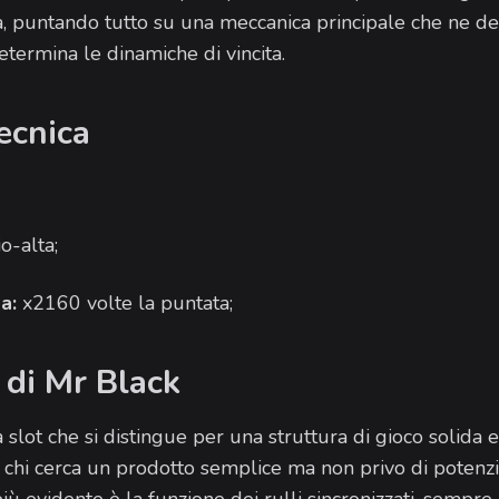
ta, puntando tutto su una meccanica principale che ne de
determina le dinamiche di vincita.
ecnica
-alta;
a:
x2160 volte la puntata;
i di Mr Black
slot che si distingue per una struttura di gioco solida e
a chi cerca un prodotto semplice ma non privo di potenzia