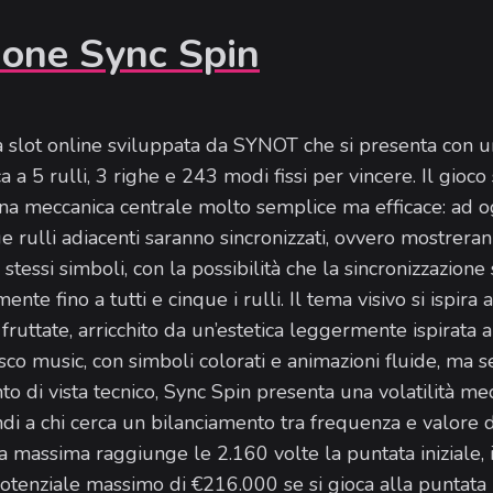
ione Sync Spin
 slot online sviluppata da SYNOT che si presenta con 
a a 5 rulli, 3 righe e 243 modi fissi per vincere. Il gioco 
na meccanica centrale molto semplice ma efficace: ad o
e rulli adiacenti saranno sincronizzati, ovvero mostrera
stessi simboli, con la possibilità che la sincronizzazione 
nte fino a tutti e cinque i rulli. Il tema visivo si ispira a
t fruttate, arricchito da un’estetica leggermente ispirata a
co music, con simboli colorati e animazioni fluide, ma s
to di vista tecnico, Sync Spin presenta una volatilità me
indi a chi cerca un bilanciamento tra frequenza e valore 
ita massima raggiunge le 2.160 volte la puntata iniziale, 
otenziale massimo di €216.000 se si gioca alla puntata