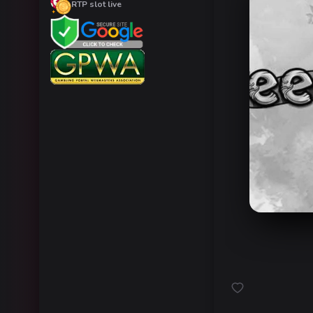
RTP slot live