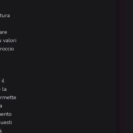
ttura
are
 valori
proccio
il
 la
ermette
a
mento
questi
.