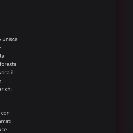
e unisce
e
la
foresta
voca il
e
r chi
, con
amati
uce