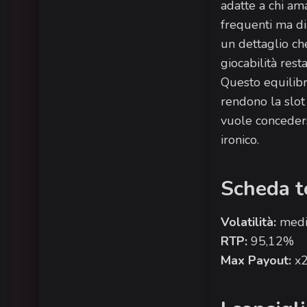
adatte a chi am
frequenti ma di
un dettaglio ch
giocabilità rest
Questo equilibri
rendono la slot 
vuole conceders
ironico.
Scheda t
Volatilità:
medi
RTP:
95,12%
Max Payout:
x