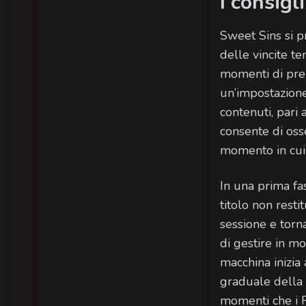
I consigl
Sweet Sins si p
delle vincite te
momenti di pre
un’impostazione
contenuti, pari 
consente di oss
momento in cui 
In una prima fas
titolo non resti
sessione e tor
di gestire in mo
macchina inizia
graduale della p
momenti che i 