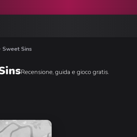
Sweet Sins
Sins
Recensione, guida e gioco gratis.