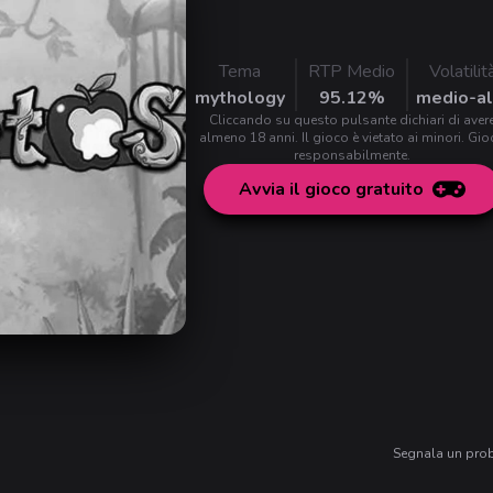
Tema
RTP Medio
Volatilit
mythology
95.12
%
medio-al
Cliccando su questo pulsante dichiari di aver
almeno 18 anni. Il gioco è vietato ai minori. Gio
responsabilmente.
Avvia il gioco gratuito
Segnala un pro