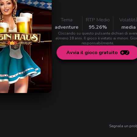
Tema
RTP Medio
Volatilit
adventure
95.26
%
media
Cliccando su questo pulsante dichiari di aver
almeno 18 anni. Il gioco è vietato ai minori. Gio
responsabilmente.
Avvia il gioco gratuito
Segnala un pro