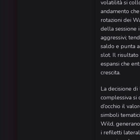
volatilità si c
andamento che a
rotazioni dei W
della sessione 
aggressivi; ten
saldo e punta a
slot. Il risulta
espansi che ent
crescita.
La decisione di
complessiva si 
d’occhio il val
simboli tematic
Wild, generano 
i refiletti late