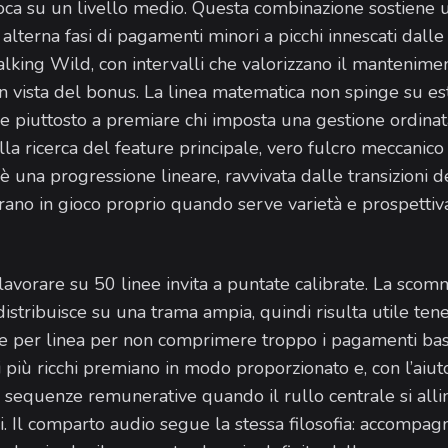
olloca su un livello medio. Questa combinazione sostiene 
lterna fasi di pagamenti minori a picchi innescati dalle
alking Wild, con intervalli che valorizzano il mantenime
in vista del bonus. La linea matematica non spinge su e
de piuttosto a premiare chi imposta una gestione ordinat
lla ricerca del feature principale, vero fulcro meccanico
to è una progressione lineare, ravvivata dalle transizioni 
rano in gioco proprio quando serve varietà e prospettiv
 lavorare su 50 linee invita a puntate calibrate. La sco
distribuisce su una trama ampia, quindi risulta utile ten
ore per linea per non comprimere troppo i pagamenti bas
i più ricchi premiano in modo proporzionato e, con l’aiut
sequenze remunerative quando il rullo centrale si alli
rali. Il comparto audio segue la stessa filosofia: accompag