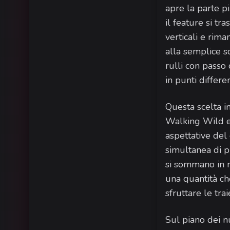
apre la parte p
il feature si t
verticali e rima
alla semplice s
rulli con passo 
in punti differen
Questa scelta i
Walking Wild es
aspettative del 
simultanea di pi
si sommano in m
una quantità ch
sfruttare le tr
Sul piano dei n