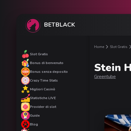
BETBLACK
Home
Slot Gratis
Slot Gratis
Bonus di benvenuto
Stein 
Bonus senza deposito
Greentube
Crazy Time Stats
Migliori Casinò
Statistiche LIVE
Provider di slot
Guide
Blog