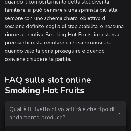
quando il comportamento della slot diventa
familiare, si può pensare a una spinnata più alta,
sempre con uno schema chiaro: obiettivo di
sessione definito, soglia di stop stabilita, e nessuna
rincorsa emotiva. Smoking Hot Fruits, in sostanza,
premia chi resta regolare e chi sa riconoscere
quando vale la pena proseguire e quando
conviene chiudere la partita.
FAQ sulla slot online
Smoking Hot Fruits
Qual è il livello di volatilità e che tipo di
andamento produce?