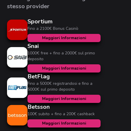
stesso provider
Sportium
Fino a 2100€ Bonus Casinò
Maggiori Informazioni
Snai
1000€ free + fino a 2000€ sul primo
deposito
Maggiori Informazioni
BetFlag
Fino a 5000€ registrandosi e fino a
5000€ sul primo deposito
Maggiori Informazioni
Betsson
100€ subito + fino a 200€ cashback
Maggiori Informazioni