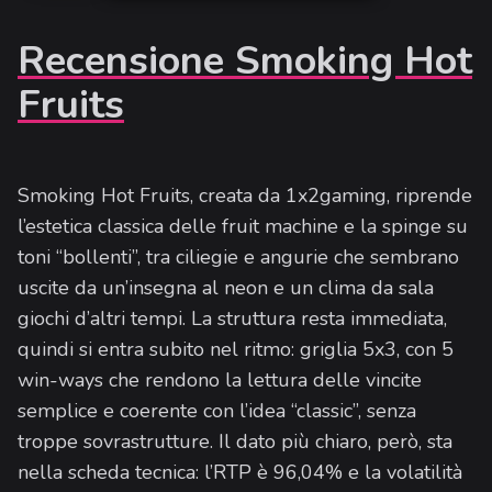
Recensione Smoking Hot
Fruits
Smoking Hot Fruits, creata da 1x2gaming, riprende
l’estetica classica delle fruit machine e la spinge su
toni “bollenti”, tra ciliegie e angurie che sembrano
uscite da un’insegna al neon e un clima da sala
giochi d’altri tempi. La struttura resta immediata,
quindi si entra subito nel ritmo: griglia 5x3, con 5
win-ways che rendono la lettura delle vincite
semplice e coerente con l’idea “classic”, senza
troppe sovrastrutture. Il dato più chiaro, però, sta
nella scheda tecnica: l’RTP è 96,04% e la volatilità