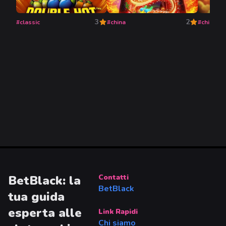
3
2
#
classic
#
china
#
china
DOUBLE HOT
DRAGON HOT HOLD AND SPIN
DRAGON 
BetBlack: la
Contatti
BetBlack
tua guida
esperta alle
Link Rapidi
Chi siamo