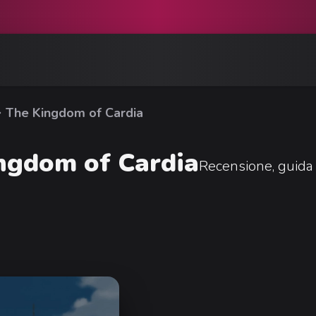
The Kingdom of Cardia
ngdom of Cardia
Recensione, guida e