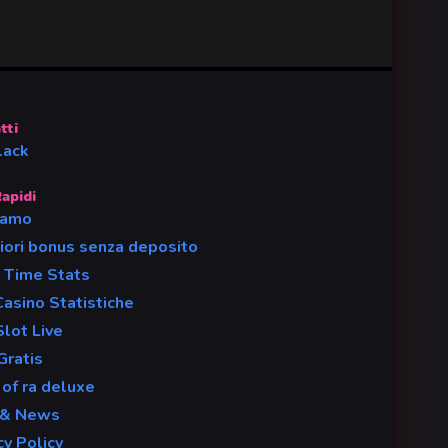
tti
lack
Rapidi
iamo
liori bonus senza deposito
 Time Stats
Casino Statistiche
lot Live
Gratis
of ra deluxe
 & News
cy Policy