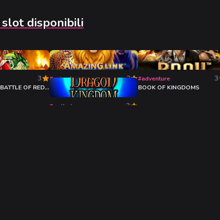
 slot disponibili
3
2
3
#
animals
#
adventure
3 KINGDOMS BATTLE OF RED CLIFFS
AMAZING LINK WILDCAT KINGDOM
BOOK OF KINGDOMS
3
#
mythology
DRAGON KINGDOM