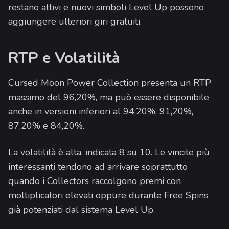
restano attivi e nuovi simboli Level Up possono
aggiungere ulteriori giri gratuiti.
RTP e Volatilità
Cursed Moon Power Collection presenta un RTP
massimo del 96,20%, ma può essere disponibile
anche in versioni inferiori al 94,20%, 91,20%,
87,20% e 84,20%.
La volatilità è alta, indicata 8 su 10. Le vincite più
interessanti tendono ad arrivare soprattutto
quando i Collectors raccolgono premi con
moltiplicatori elevati oppure durante Free Spins
già potenziati dal sistema Level Up.