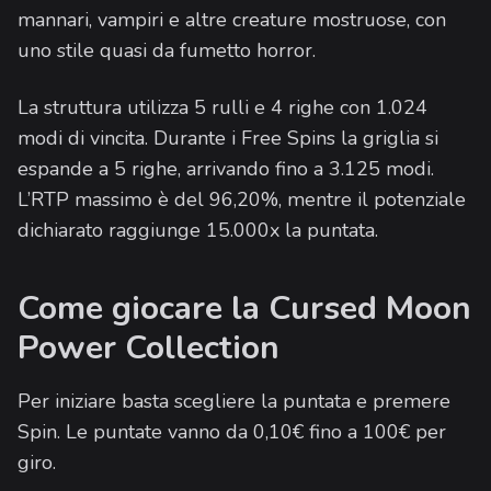
mannari, vampiri e altre creature mostruose, con
uno stile quasi da fumetto horror.
La struttura utilizza 5 rulli e 4 righe con 1.024
modi di vincita. Durante i Free Spins la griglia si
espande a 5 righe, arrivando fino a 3.125 modi.
L’RTP massimo è del 96,20%, mentre il potenziale
dichiarato raggiunge 15.000x la puntata.
Come giocare la Cursed Moon
Power Collection
Per iniziare basta scegliere la puntata e premere
Spin. Le puntate vanno da 0,10€ fino a 100€ per
giro.