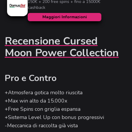
150€ + 200 free spins + fino a 15000€
cashback
Maggiori Informazioni
Recensione Cursed
Moon Power Collection
Pro e Contro
+Atmosfera gotica molto riuscita
+Max win alto da 15.000x
+Free Spins con griglia espansa
+Sistema Level Up con bonus progressivi
-Meccanica di raccolta già vista