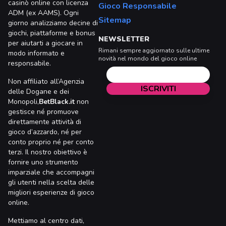
casinò online con licenza
Gioco Responsabile
ADM (ex AAMS). Ogni
Sitemap
giorno analizziamo decine di
giochi, piattaforme e bonus
NEWSLETTER
per aiutarti a giocare in
Rimani sempre aggiornato sulle ultime
modo informato e
novità nel mondo del gioco online
responsabile.
Non affiliato all’Agenzia
delle Dogane e dei
Monopoli,
BetBlack.it
non
gestisce né promuove
direttamente attività di
gioco d’azzardo, né per
conto proprio né per conto
terzi. Il nostro obiettivo è
fornire uno strumento
imparziale che accompagni
gli utenti nella scelta delle
migliori esperienze di gioco
online.
Mettiamo al centro dati,