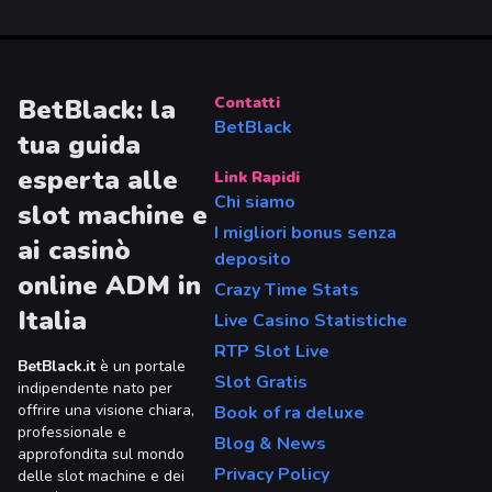
BetBlack: la
Contatti
BetBlack
tua guida
esperta alle
Link Rapidi
Chi siamo
slot machine e
I migliori bonus senza
ai casinò
deposito
online ADM in
Crazy Time Stats
Italia
Live Casino Statistiche
RTP Slot Live
BetBlack.it
è un portale
Slot Gratis
indipendente nato per
offrire una visione chiara,
Book of ra deluxe
professionale e
Blog & News
approfondita sul mondo
Privacy Policy
delle slot machine e dei