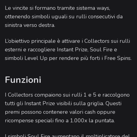
Le vincite si formano tramite sistema ways,
ottenendo simboli uguali su rulli consecutivi da
sinistra verso destra.
L’obiettivo principale è attivare i Collectors sui rulli
esterni e raccogliere Instant Prize, Soul Fire e
simboli Level Up per rendere più forti i Free Spins.
Funzioni
I Collectors compaiono sui rulli 1 e 5 e raccolgono
tutti gli Instant Prize visibili sulla griglia. Questi
premi possono contenere valori cash oppure
ricompense speciali fino a 1.000x la puntata.
I simboli Soul Fire aumentano il moltiplicatore del