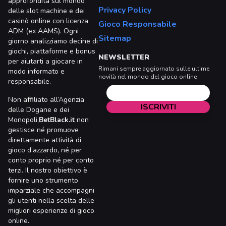
approfondita sul mondo
Privacy Policy
delle slot machine e dei
casinò online con licenza
Gioco Responsabile
ADM (ex AAMS). Ogni
Sitemap
giorno analizziamo decine di
giochi, piattaforme e bonus
NEWSLETTER
per aiutarti a giocare in
Rimani sempre aggiornato sulle ultime
modo informato e
novità nel mondo del gioco online
responsabile.
Non affiliato all’Agenzia
delle Dogane e dei
Monopoli,
BetBlack.it
non
gestisce né promuove
direttamente attività di
gioco d’azzardo, né per
conto proprio né per conto
terzi. Il nostro obiettivo è
fornire uno strumento
imparziale che accompagni
gli utenti nella scelta delle
migliori esperienze di gioco
online.